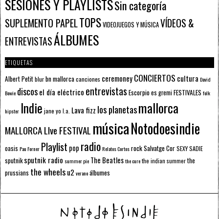
SESIONES Y PLAYLISTS
Sin categoría
TOPS
SUPLEMENTO PAPEL
VÍDEOS &
VIDEOJUEGOS Y MÚSICA
ÁLBUMES
ENTREVISTAS
ETIQUETAS
CONCIERTOS
ceremoney
cultura
Albert Petit
bn mallorca
blur
canciones
David
entrevistas
discos
el día eléctrico
Escorpio
FESTIVALES
es gremi
Bowie
folk
mallorca
Indie
los planetas
Lava fizz
jane yo
l.a.
hipster
música
Notodoesindie
MALLORCA LIve FESTIVAL
radio
Playlist
pop
rock
Salvatge Cor
oasis
SEXY SADIE
Pau Forner
Relatos Cortos
sputnik radio
The Beatles
sputnik
the
the indian summer
summer pie
the cure
the wheels
u2
álbumes
prussians
verano