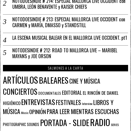
NOTODOESINDIE # 214: ESPECIAL MALLORCA LIVE OCCIDENT con
UMBRA, LEÓN BENAVENTE y KAISER CHIEFS
NOTODOESINDIE # 213: ESPECIAL MALLORCA LIVE OCCIDENT con
CARMEN y MARÍA, DMASSO y STANDSTILL
LA ESCENA MUSICAL BALEAR EN EL MALLORCA LIVE OCCIDENT. pt1
NOTODESINDIE # 212: ROAD TO MALLORCA LIVE – MARIBEL
MAYANS y JOE ORSON
SALMONES A LA CARTA
ARTÍCULOS
BALEARES
CINE Y MÚSICA
CONCIERTOS
EDITORIAL
EL RINCÓN DE DANIEL
DOCUMENTALES
ENTREVISTAS
FESTIVALES
LIBROS Y
HIGIÉNICO
Interview
PARA LEER MIENTRAS ESCUCHAS
MÚSICA
OPINIÓN
Music
RADIO
PORTADA - SLIDE
PHOTOGRAPHIC SOUNDS
SERIES