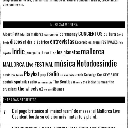
comprehensam te sea, usu sanctus similique ei. Viderer admodum mea et, probo tantas
alienum ne vim.
NUBE SALMONERA
CONCIERTOS
ceremoney
cultura
Albert Petit
bn mallorca
blur
canciones
David
entrevistas
discos
el día eléctrico
Escorpio
FESTIVALES
es gremi
Bowie
folk
mallorca
Indie
los planetas
Lava fizz
jane yo
l.a.
hipster
música
Notodoesindie
MALLORCA LIve FESTIVAL
radio
Playlist
pop
rock
Salvatge Cor
oasis
SEXY SADIE
Pau Forner
Relatos Cortos
sputnik radio
The Beatles
sputnik
the
the indian summer
summer pie
the cure
the wheels
u2
álbumes
prussians
verano
ENTRADAS RECIENTES
Del pogo británico al ‘mainstream’ de masas: el Mallorca Live
Occident borda su edición más mutante y plural.