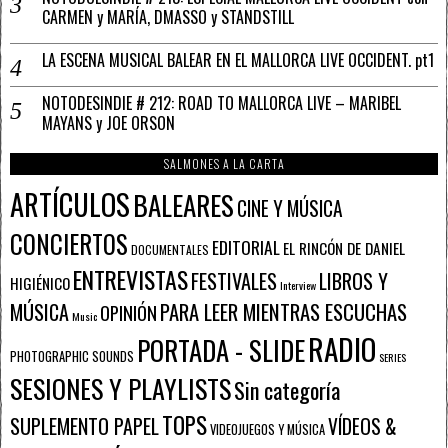
CARMEN y MARÍA, DMASSO y STANDSTILL
LA ESCENA MUSICAL BALEAR EN EL MALLORCA LIVE OCCIDENT. pt1
NOTODESINDIE # 212: ROAD TO MALLORCA LIVE – MARIBEL
MAYANS y JOE ORSON
SALMONES A LA CARTA
ARTÍCULOS
BALEARES
CINE Y MÚSICA
CONCIERTOS
EDITORIAL
EL RINCÓN DE DANIEL
DOCUMENTALES
ENTREVISTAS
FESTIVALES
LIBROS Y
HIGIÉNICO
Interview
PARA LEER MIENTRAS ESCUCHAS
MÚSICA
OPINIÓN
Music
RADIO
PORTADA - SLIDE
PHOTOGRAPHIC SOUNDS
SERIES
SESIONES Y PLAYLISTS
Sin categoría
TOPS
SUPLEMENTO PAPEL
VÍDEOS &
VIDEOJUEGOS Y MÚSICA