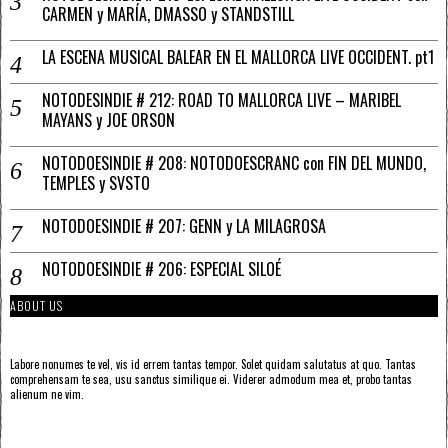
CARMEN y MARÍA, DMASSO y STANDSTILL
LA ESCENA MUSICAL BALEAR EN EL MALLORCA LIVE OCCIDENT. pt1
NOTODESINDIE # 212: ROAD TO MALLORCA LIVE – MARIBEL
MAYANS y JOE ORSON
NOTODOESINDIE # 208: NOTODOESCRANC con FIN DEL MUNDO,
TEMPLES y SVSTO
NOTODOESINDIE # 207: GENN y LA MILAGROSA
NOTODOESINDIE # 206: ESPECIAL SILOÉ
ABOUT US
Labore nonumes te vel, vis id errem tantas tempor. Solet quidam salutatus at quo. Tantas
comprehensam te sea, usu sanctus similique ei. Viderer admodum mea et, probo tantas
alienum ne vim.