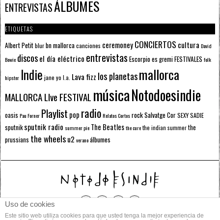
ÁLBUMES
ENTREVISTAS
ETIQUETAS
CONCIERTOS
ceremoney
cultura
Albert Petit
bn mallorca
blur
canciones
David
entrevistas
discos
el día eléctrico
Escorpio
FESTIVALES
es gremi
Bowie
folk
mallorca
Indie
los planetas
Lava fizz
jane yo
l.a.
hipster
música
Notodoesindie
MALLORCA LIve FESTIVAL
radio
Playlist
pop
rock
Salvatge Cor
oasis
SEXY SADIE
Pau Forner
Relatos Cortos
sputnik radio
The Beatles
sputnik
the
the indian summer
summer pie
the cure
the wheels
u2
álbumes
prussians
verano
Uso de cookies
Este sitio web utiliza cookies para que usted tenga la mejor experiencia de