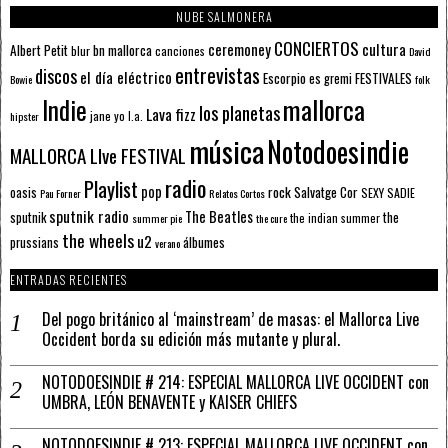
NUBE SALMONERA
CONCIERTOS
ceremoney
cultura
Albert Petit
bn mallorca
blur
canciones
David
entrevistas
discos
el día eléctrico
Escorpio
FESTIVALES
es gremi
Bowie
folk
mallorca
Indie
los planetas
Lava fizz
jane yo
l.a.
hipster
música
Notodoesindie
MALLORCA LIve FESTIVAL
radio
Playlist
pop
rock
Salvatge Cor
oasis
SEXY SADIE
Pau Forner
Relatos Cortos
sputnik radio
The Beatles
sputnik
the
the indian summer
summer pie
the cure
the wheels
u2
álbumes
prussians
verano
ENTRADAS RECIENTES
Del pogo británico al ‘mainstream’ de masas: el Mallorca Live
Occident borda su edición más mutante y plural.
NOTODOESINDIE # 214: ESPECIAL MALLORCA LIVE OCCIDENT con
UMBRA, LEÓN BENAVENTE y KAISER CHIEFS
NOTODOESINDIE # 213: ESPECIAL MALLORCA LIVE OCCIDENT con