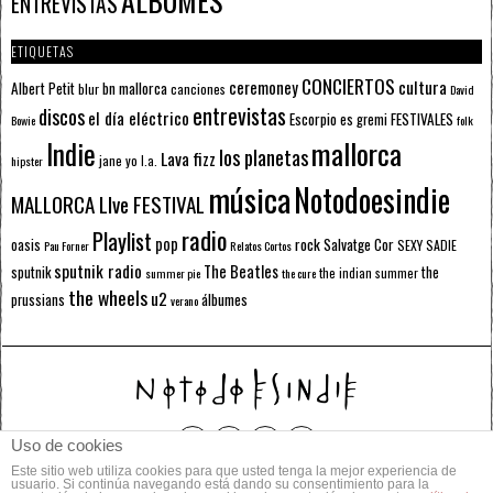
ÁLBUMES
ENTREVISTAS
ETIQUETAS
CONCIERTOS
ceremoney
cultura
Albert Petit
bn mallorca
blur
canciones
David
entrevistas
discos
el día eléctrico
Escorpio
FESTIVALES
es gremi
Bowie
folk
mallorca
Indie
los planetas
Lava fizz
jane yo
l.a.
hipster
música
Notodoesindie
MALLORCA LIve FESTIVAL
radio
Playlist
pop
rock
Salvatge Cor
oasis
SEXY SADIE
Pau Forner
Relatos Cortos
sputnik radio
The Beatles
sputnik
the
the indian summer
summer pie
the cure
the wheels
u2
álbumes
prussians
verano
Uso de cookies
Este sitio web utiliza cookies para que usted tenga la mejor experiencia de
© 2014 Todos los derechos reservados.
usuario. Si continúa navegando está dando su consentimiento para la