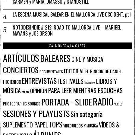
CARMEN y MARÍA, DMASSO y STANDSTILL
LA ESCENA MUSICAL BALEAR EN EL MALLORCA LIVE OCCIDENT. pt1
NOTODESINDIE # 212: ROAD TO MALLORCA LIVE – MARIBEL
MAYANS y JOE ORSON
SALMONES A LA CARTA
ARTÍCULOS
BALEARES
CINE Y MÚSICA
CONCIERTOS
EDITORIAL
EL RINCÓN DE DANIEL
DOCUMENTALES
ENTREVISTAS
FESTIVALES
LIBROS Y
HIGIÉNICO
Interview
PARA LEER MIENTRAS ESCUCHAS
MÚSICA
OPINIÓN
Music
RADIO
PORTADA - SLIDE
PHOTOGRAPHIC SOUNDS
SERIES
SESIONES Y PLAYLISTS
Sin categoría
TOPS
SUPLEMENTO PAPEL
VÍDEOS &
VIDEOJUEGOS Y MÚSICA