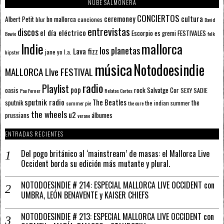
NUBE SALMONERA
CONCIERTOS
ceremoney
cultura
Albert Petit
bn mallorca
blur
canciones
David
entrevistas
discos
el día eléctrico
Escorpio
FESTIVALES
es gremi
Bowie
folk
mallorca
Indie
los planetas
Lava fizz
jane yo
l.a.
hipster
música
Notodoesindie
MALLORCA LIve FESTIVAL
radio
Playlist
pop
rock
Salvatge Cor
oasis
SEXY SADIE
Pau Forner
Relatos Cortos
sputnik radio
The Beatles
sputnik
the
the indian summer
summer pie
the cure
the wheels
u2
álbumes
prussians
verano
ENTRADAS RECIENTES
Del pogo británico al ‘mainstream’ de masas: el Mallorca Live
Occident borda su edición más mutante y plural.
NOTODOESINDIE # 214: ESPECIAL MALLORCA LIVE OCCIDENT con
UMBRA, LEÓN BENAVENTE y KAISER CHIEFS
NOTODOESINDIE # 213: ESPECIAL MALLORCA LIVE OCCIDENT con