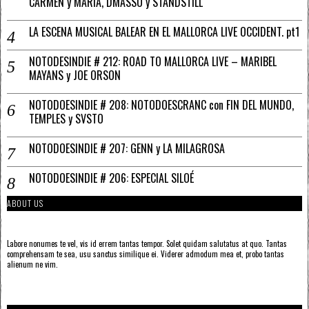
CARMEN y MARÍA, DMASSO y STANDSTILL
LA ESCENA MUSICAL BALEAR EN EL MALLORCA LIVE OCCIDENT. pt1
NOTODESINDIE # 212: ROAD TO MALLORCA LIVE – MARIBEL
MAYANS y JOE ORSON
NOTODOESINDIE # 208: NOTODOESCRANC con FIN DEL MUNDO,
TEMPLES y SVSTO
NOTODOESINDIE # 207: GENN y LA MILAGROSA
NOTODOESINDIE # 206: ESPECIAL SILOÉ
ABOUT US
Labore nonumes te vel, vis id errem tantas tempor. Solet quidam salutatus at quo. Tantas
comprehensam te sea, usu sanctus similique ei. Viderer admodum mea et, probo tantas
alienum ne vim.