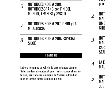
plur
NOTODOESINDIE # 208:
NOTODOESCRANC con FIN DEL
MUNDO, TEMPLES y SVSTO
NOT
MAL
UMB
NOTODOESINDIE # 207: GENN y LA
CHI
MILAGROSA
NOT
NOTODOESINDIE # 206: ESPECIAL
MAL
SILOÉ
CAR
STA
ABOUT US
LA 
MAL
Labore nonumes te vel, vis id errem tantas tempor.
Solet quidam salutatus at quo. Tantas comprehensam
te sea, usu sanctus similique ei. Viderer admodum
NOT
mea et, probo tantas alienum ne vim.
MAL
JOE