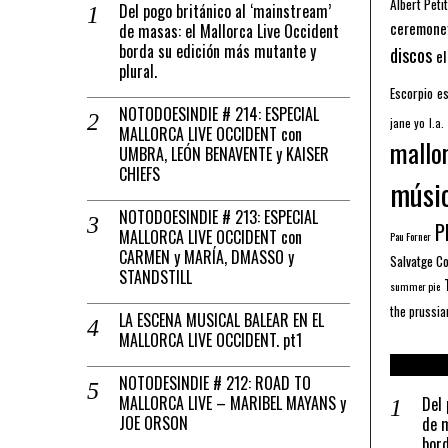
Albert Petit
Del pogo británico al ‘mainstream’
ceremone
de masas: el Mallorca Live Occident
borda su edición más mutante y
discos
el
plural.
Escorpio
es
NOTODOESINDIE # 214: ESPECIAL
jane yo
l.a.
MALLORCA LIVE OCCIDENT con
mallo
UMBRA, LEÓN BENAVENTE y KAISER
CHIEFS
músi
NOTODOESINDIE # 213: ESPECIAL
Pl
MALLORCA LIVE OCCIDENT con
Pau Forner
CARMEN y MARÍA, DMASSO y
Salvatge C
STANDSTILL
summer pie
the prussia
LA ESCENA MUSICAL BALEAR EN EL
MALLORCA LIVE OCCIDENT. pt1
NOTODESINDIE # 212: ROAD TO
MALLORCA LIVE – MARIBEL MAYANS y
Del 
JOE ORSON
de m
bord