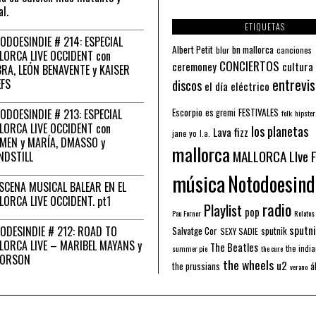
al.
ETIQUETAS
ODOESINDIE # 214: ESPECIAL
Albert Petit
bn mallorca
blur
canciones
LORCA LIVE OCCIDENT con
CONCIERTOS
ceremoney
cultura
RA, LEÓN BENAVENTE y KAISER
entrevis
EFS
discos
el día eléctrico
Escorpio
FESTIVALES
ODOESINDIE # 213: ESPECIAL
es gremi
folk
hipster
LORCA LIVE OCCIDENT con
los planetas
Lava fizz
jane yo
l.a.
MEN y MARÍA, DMASSO y
mallorca
MALLORCA LIve 
NDSTILL
música
Notodoesind
ESCENA MUSICAL BALEAR EN EL
LORCA LIVE OCCIDENT. pt1
radio
Playlist
pop
Pau Forner
Relatos
sputni
ODESINDIE # 212: ROAD TO
Salvatge Cor
sputnik
SEXY SADIE
LORCA LIVE – MARIBEL MAYANS y
The Beatles
the indi
summer pie
the cure
 ORSON
the wheels
u2
á
the prussians
verano