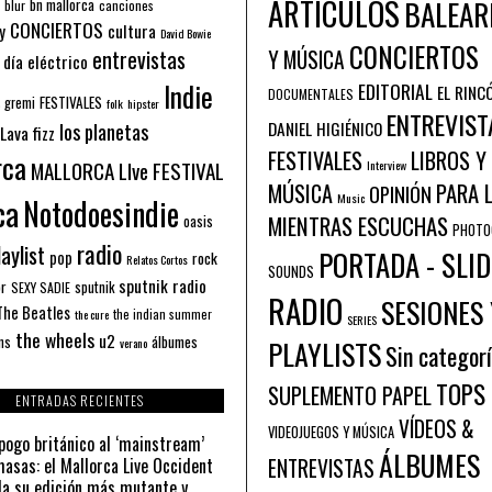
ARTÍCULOS
BALEAR
bn mallorca
blur
canciones
CONCIERTOS
y
cultura
David Bowie
CONCIERTOS
entrevistas
Y MÚSICA
 día eléctrico
Indie
EDITORIAL
EL RINC
DOCUMENTALES
FESTIVALES
 gremi
folk
hipster
ENTREVIST
los planetas
DANIEL HIGIÉNICO
Lava fizz
FESTIVALES
LIBROS Y
rca
MALLORCA LIve FESTIVAL
Interview
PARA 
MÚSICA
OPINIÓN
ca
Music
Notodoesindie
MIENTRAS ESCUCHAS
oasis
PHOTO
radio
aylist
PORTADA - SLID
pop
rock
Relatos Cortos
SOUNDS
sputnik radio
or
sputnik
SEXY SADIE
RADIO
SESIONES 
The Beatles
the indian summer
the cure
SERIES
the wheels
u2
álbumes
ns
PLAYLISTS
verano
Sin categor
TOPS
SUPLEMENTO PAPEL
ENTRADAS RECIENTES
VÍDEOS &
VIDEOJUEGOS Y MÚSICA
pogo británico al ‘mainstream’
ÁLBUMES
asas: el Mallorca Live Occident
ENTREVISTAS
a su edición más mutante y