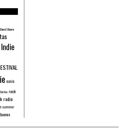
David Bowie
tas
Indie
FESTIVAL
ie
oasis
rock
 Cortos
k radio
an summer
lbumes