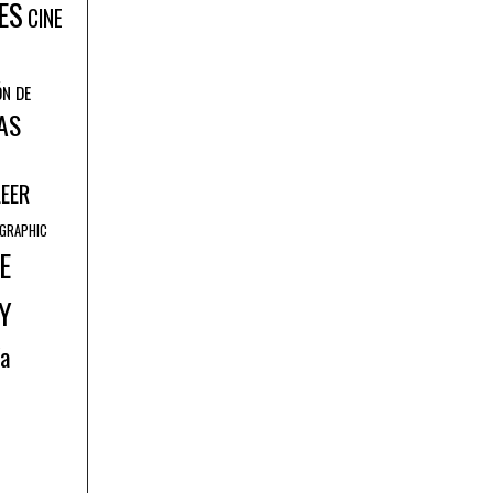
ES
CINE
ÓN DE
AS
LEER
GRAPHIC
E
Y
ía