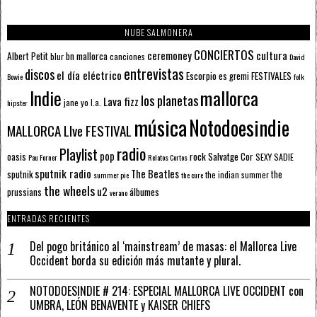
NUBE SALMONERA
CONCIERTOS
ceremoney
cultura
Albert Petit
bn mallorca
blur
canciones
David
entrevistas
discos
el día eléctrico
Escorpio
FESTIVALES
es gremi
Bowie
folk
mallorca
Indie
los planetas
Lava fizz
jane yo
l.a.
hipster
música
Notodoesindie
MALLORCA LIve FESTIVAL
radio
Playlist
pop
rock
Salvatge Cor
oasis
SEXY SADIE
Pau Forner
Relatos Cortos
sputnik radio
The Beatles
sputnik
the
the indian summer
summer pie
the cure
the wheels
u2
álbumes
prussians
verano
ENTRADAS RECIENTES
Del pogo británico al ‘mainstream’ de masas: el Mallorca Live
Occident borda su edición más mutante y plural.
NOTODOESINDIE # 214: ESPECIAL MALLORCA LIVE OCCIDENT con
UMBRA, LEÓN BENAVENTE y KAISER CHIEFS