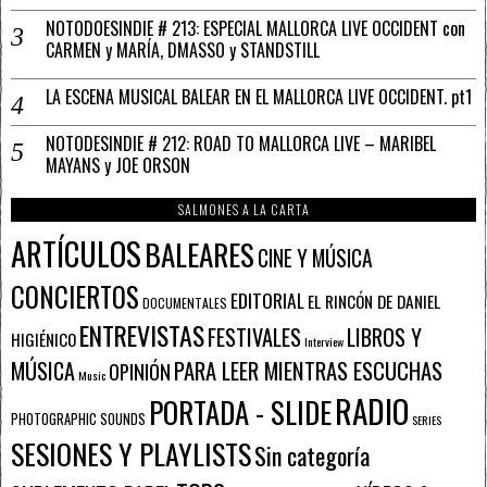
NOTODOESINDIE # 213: ESPECIAL MALLORCA LIVE OCCIDENT con
CARMEN y MARÍA, DMASSO y STANDSTILL
LA ESCENA MUSICAL BALEAR EN EL MALLORCA LIVE OCCIDENT. pt1
NOTODESINDIE # 212: ROAD TO MALLORCA LIVE – MARIBEL
MAYANS y JOE ORSON
SALMONES A LA CARTA
ARTÍCULOS
BALEARES
CINE Y MÚSICA
CONCIERTOS
EDITORIAL
EL RINCÓN DE DANIEL
DOCUMENTALES
ENTREVISTAS
FESTIVALES
LIBROS Y
HIGIÉNICO
Interview
PARA LEER MIENTRAS ESCUCHAS
MÚSICA
OPINIÓN
Music
RADIO
PORTADA - SLIDE
PHOTOGRAPHIC SOUNDS
SERIES
SESIONES Y PLAYLISTS
Sin categoría