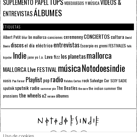
TOPS
SUPLEMENTO PAPEL
VÍDEOS &
VIDEOJUEGOS Y MÚSICA
ÁLBUMES
ENTREVISTAS
ETIQUETAS
CONCIERTOS
ceremoney
cultura
Albert Petit
bn mallorca
blur
canciones
David
entrevistas
discos
el día eléctrico
Escorpio
FESTIVALES
es gremi
Bowie
folk
mallorca
Indie
los planetas
Lava fizz
jane yo
l.a.
hipster
música
Notodoesindie
MALLORCA LIve FESTIVAL
radio
Playlist
pop
rock
Salvatge Cor
oasis
SEXY SADIE
Pau Forner
Relatos Cortos
sputnik radio
The Beatles
sputnik
the
the indian summer
summer pie
the cure
the wheels
u2
álbumes
prussians
verano
Uso de cookies