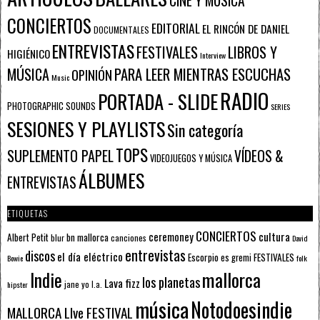
CINE Y MÚSICA
CONCIERTOS
EDITORIAL
EL RINCÓN DE DANIEL
DOCUMENTALES
ENTREVISTAS
FESTIVALES
LIBROS Y
HIGIÉNICO
Interview
PARA LEER MIENTRAS ESCUCHAS
MÚSICA
OPINIÓN
Music
RADIO
PORTADA - SLIDE
PHOTOGRAPHIC SOUNDS
SERIES
SESIONES Y PLAYLISTS
Sin categoría
TOPS
SUPLEMENTO PAPEL
VÍDEOS &
VIDEOJUEGOS Y MÚSICA
ÁLBUMES
ENTREVISTAS
ETIQUETAS
CONCIERTOS
ceremoney
cultura
Albert Petit
bn mallorca
blur
canciones
David
entrevistas
discos
el día eléctrico
Escorpio
FESTIVALES
es gremi
Bowie
folk
mallorca
Indie
los planetas
Lava fizz
jane yo
l.a.
hipster
música
Notodoesindie
MALLORCA LIve FESTIVAL