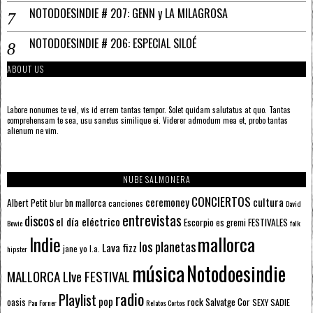
NOTODOESINDIE # 207: GENN y LA MILAGROSA
NOTODOESINDIE # 206: ESPECIAL SILOÉ
ABOUT US
Labore nonumes te vel, vis id errem tantas tempor. Solet quidam salutatus at quo. Tantas
comprehensam te sea, usu sanctus similique ei. Viderer admodum mea et, probo tantas
alienum ne vim.
NUBE SALMONERA
CONCIERTOS
ceremoney
cultura
Albert Petit
bn mallorca
blur
canciones
David
entrevistas
discos
el día eléctrico
Escorpio
FESTIVALES
es gremi
Bowie
folk
mallorca
Indie
los planetas
Lava fizz
jane yo
l.a.
hipster
música
Notodoesindie
MALLORCA LIve FESTIVAL
radio
Playlist
pop
rock
Salvatge Cor
oasis
SEXY SADIE
Pau Forner
Relatos Cortos