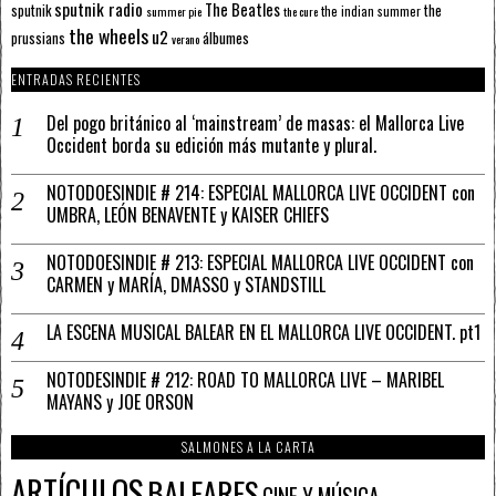
sputnik radio
The Beatles
sputnik
the
the indian summer
summer pie
the cure
the wheels
u2
álbumes
prussians
verano
ENTRADAS RECIENTES
Del pogo británico al ‘mainstream’ de masas: el Mallorca Live
Occident borda su edición más mutante y plural.
NOTODOESINDIE # 214: ESPECIAL MALLORCA LIVE OCCIDENT con
UMBRA, LEÓN BENAVENTE y KAISER CHIEFS
NOTODOESINDIE # 213: ESPECIAL MALLORCA LIVE OCCIDENT con
CARMEN y MARÍA, DMASSO y STANDSTILL
LA ESCENA MUSICAL BALEAR EN EL MALLORCA LIVE OCCIDENT. pt1
NOTODESINDIE # 212: ROAD TO MALLORCA LIVE – MARIBEL
MAYANS y JOE ORSON
SALMONES A LA CARTA
ARTÍCULOS
BALEARES