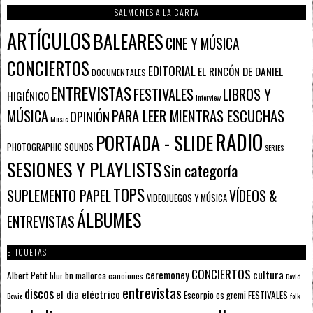
SALMONES A LA CARTA
ARTÍCULOS
BALEARES
CINE Y MÚSICA
CONCIERTOS
EDITORIAL
EL RINCÓN DE DANIEL
DOCUMENTALES
ENTREVISTAS
FESTIVALES
LIBROS Y
HIGIÉNICO
Interview
PARA LEER MIENTRAS ESCUCHAS
MÚSICA
OPINIÓN
Music
RADIO
PORTADA - SLIDE
PHOTOGRAPHIC SOUNDS
SERIES
SESIONES Y PLAYLISTS
Sin categoría
TOPS
SUPLEMENTO PAPEL
VÍDEOS &
VIDEOJUEGOS Y MÚSICA
ÁLBUMES
ENTREVISTAS
ETIQUETAS
CONCIERTOS
ceremoney
cultura
Albert Petit
bn mallorca
blur
canciones
David
entrevistas
discos
el día eléctrico
Escorpio
FESTIVALES
es gremi
Bowie
folk