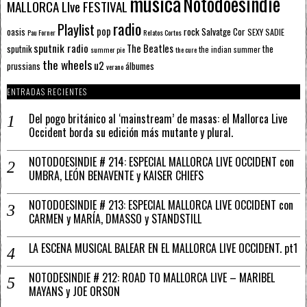
música
Notodoesindie
MALLORCA LIve FESTIVAL
radio
Playlist
pop
rock
Salvatge Cor
oasis
SEXY SADIE
Pau Forner
Relatos Cortos
sputnik radio
The Beatles
sputnik
the
the indian summer
summer pie
the cure
the wheels
u2
álbumes
prussians
verano
ENTRADAS RECIENTES
Del pogo británico al ‘mainstream’ de masas: el Mallorca Live
Occident borda su edición más mutante y plural.
NOTODOESINDIE # 214: ESPECIAL MALLORCA LIVE OCCIDENT con
UMBRA, LEÓN BENAVENTE y KAISER CHIEFS
NOTODOESINDIE # 213: ESPECIAL MALLORCA LIVE OCCIDENT con
CARMEN y MARÍA, DMASSO y STANDSTILL
LA ESCENA MUSICAL BALEAR EN EL MALLORCA LIVE OCCIDENT. pt1
NOTODESINDIE # 212: ROAD TO MALLORCA LIVE – MARIBEL
MAYANS y JOE ORSON