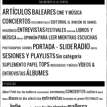
SALMONES A LA CARTA
ARTÍCULOS
BALEARES
CINE Y MÚSICA
CONCIERTOS
EDITORIAL
EL RINCÓN DE DANIEL
DOCUMENTALES
ENTREVISTAS
FESTIVALES
LIBROS Y
HIGIÉNICO
Interview
PARA LEER MIENTRAS ESCUCHAS
MÚSICA
OPINIÓN
Music
RADIO
PORTADA - SLIDE
PHOTOGRAPHIC SOUNDS
SERIES
SESIONES Y PLAYLISTS
Sin categoría
TOPS
SUPLEMENTO PAPEL
VÍDEOS &
VIDEOJUEGOS Y MÚSICA
ÁLBUMES
ENTREVISTAS
ETIQUETAS
CONCIERTOS
ceremoney
cultura
Albert Petit
bn mallorca
blur
canciones
David
entrevistas
discos
el día eléctrico
Escorpio
FESTIVALES
es gremi
Bowie
folk
mallorca
Indie
los planetas
Lava fizz