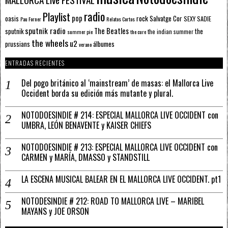
radio
Playlist
pop
rock
Salvatge Cor
oasis
SEXY SADIE
Pau Forner
Relatos Cortos
sputnik radio
The Beatles
sputnik
the
the indian summer
summer pie
the cure
the wheels
u2
álbumes
prussians
verano
ENTRADAS RECIENTES
Del pogo británico al ‘mainstream’ de masas: el Mallorca Live
Occident borda su edición más mutante y plural.
NOTODOESINDIE # 214: ESPECIAL MALLORCA LIVE OCCIDENT con
UMBRA, LEÓN BENAVENTE y KAISER CHIEFS
NOTODOESINDIE # 213: ESPECIAL MALLORCA LIVE OCCIDENT con
CARMEN y MARÍA, DMASSO y STANDSTILL
LA ESCENA MUSICAL BALEAR EN EL MALLORCA LIVE OCCIDENT. pt1
NOTODESINDIE # 212: ROAD TO MALLORCA LIVE – MARIBEL
MAYANS y JOE ORSON