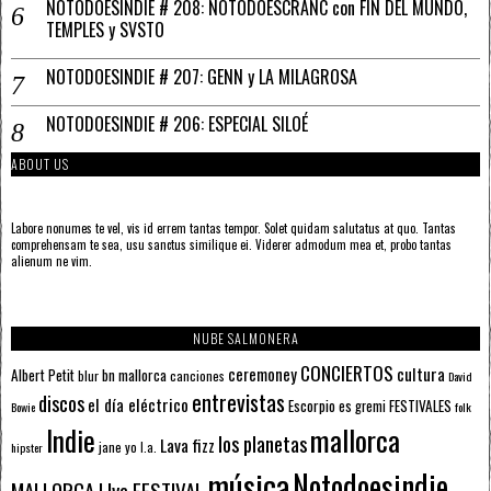
NOTODOESINDIE # 208: NOTODOESCRANC con FIN DEL MUNDO,
TEMPLES y SVSTO
NOTODOESINDIE # 207: GENN y LA MILAGROSA
NOTODOESINDIE # 206: ESPECIAL SILOÉ
ABOUT US
Labore nonumes te vel, vis id errem tantas tempor. Solet quidam salutatus at quo. Tantas
comprehensam te sea, usu sanctus similique ei. Viderer admodum mea et, probo tantas
alienum ne vim.
NUBE SALMONERA
CONCIERTOS
ceremoney
cultura
Albert Petit
bn mallorca
blur
canciones
David
entrevistas
discos
el día eléctrico
Escorpio
FESTIVALES
es gremi
Bowie
folk
mallorca
Indie
los planetas
Lava fizz
jane yo
l.a.
hipster
música
Notodoesindie
MALLORCA LIve FESTIVAL