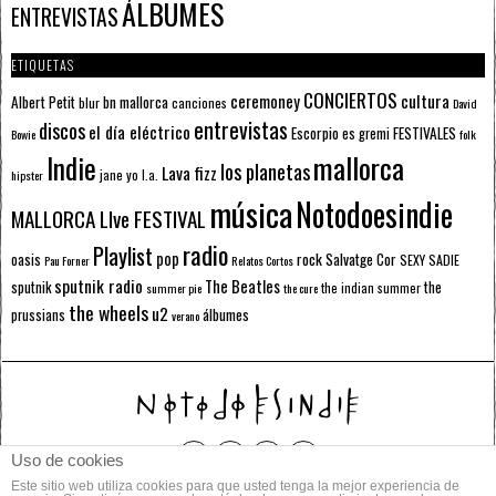
ÁLBUMES
ENTREVISTAS
ETIQUETAS
CONCIERTOS
ceremoney
cultura
Albert Petit
bn mallorca
blur
canciones
David
entrevistas
discos
el día eléctrico
Escorpio
FESTIVALES
es gremi
Bowie
folk
mallorca
Indie
los planetas
Lava fizz
jane yo
l.a.
hipster
música
Notodoesindie
MALLORCA LIve FESTIVAL
radio
Playlist
pop
rock
Salvatge Cor
oasis
SEXY SADIE
Pau Forner
Relatos Cortos
sputnik radio
The Beatles
sputnik
the
the indian summer
summer pie
the cure
the wheels
u2
álbumes
prussians
verano
Uso de cookies
Este sitio web utiliza cookies para que usted tenga la mejor experiencia de