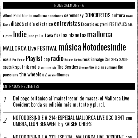
NUBE SALMONERA
CONCIERTOS
ceremoney
cultura
Albert Petit
bn mallorca
blur
canciones
David
entrevistas
discos
el día eléctrico
Escorpio
FESTIVALES
es gremi
Bowie
folk
mallorca
Indie
los planetas
Lava fizz
jane yo
l.a.
hipster
música
Notodoesindie
MALLORCA LIve FESTIVAL
radio
Playlist
pop
rock
Salvatge Cor
oasis
SEXY SADIE
Pau Forner
Relatos Cortos
sputnik radio
The Beatles
sputnik
the
the indian summer
summer pie
the cure
the wheels
u2
álbumes
prussians
verano
ENTRADAS RECIENTES
Del pogo británico al ‘mainstream’ de masas: el Mallorca Live
Occident borda su edición más mutante y plural.
NOTODOESINDIE # 214: ESPECIAL MALLORCA LIVE OCCIDENT con
UMBRA, LEÓN BENAVENTE y KAISER CHIEFS
NOTODOESINDIE # 213: ESPECIAL MALLORCA LIVE OCCIDENT con