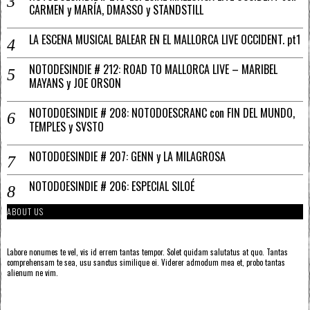
CARMEN y MARÍA, DMASSO y STANDSTILL
LA ESCENA MUSICAL BALEAR EN EL MALLORCA LIVE OCCIDENT. pt1
NOTODESINDIE # 212: ROAD TO MALLORCA LIVE – MARIBEL
MAYANS y JOE ORSON
NOTODOESINDIE # 208: NOTODOESCRANC con FIN DEL MUNDO,
TEMPLES y SVSTO
NOTODOESINDIE # 207: GENN y LA MILAGROSA
NOTODOESINDIE # 206: ESPECIAL SILOÉ
ABOUT US
Labore nonumes te vel, vis id errem tantas tempor. Solet quidam salutatus at quo. Tantas
comprehensam te sea, usu sanctus similique ei. Viderer admodum mea et, probo tantas
alienum ne vim.