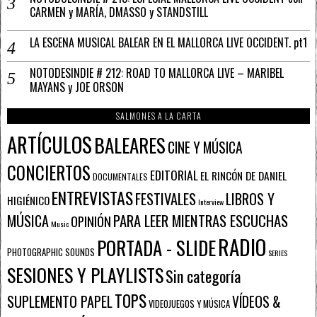
CARMEN y MARÍA, DMASSO y STANDSTILL
LA ESCENA MUSICAL BALEAR EN EL MALLORCA LIVE OCCIDENT. pt1
NOTODESINDIE # 212: ROAD TO MALLORCA LIVE – MARIBEL
MAYANS y JOE ORSON
SALMONES A LA CARTA
ARTÍCULOS
BALEARES
CINE Y MÚSICA
CONCIERTOS
EDITORIAL
EL RINCÓN DE DANIEL
DOCUMENTALES
ENTREVISTAS
FESTIVALES
LIBROS Y
HIGIÉNICO
Interview
PARA LEER MIENTRAS ESCUCHAS
MÚSICA
OPINIÓN
Music
RADIO
PORTADA - SLIDE
PHOTOGRAPHIC SOUNDS
SERIES
SESIONES Y PLAYLISTS
Sin categoría
TOPS
SUPLEMENTO PAPEL
VÍDEOS &
VIDEOJUEGOS Y MÚSICA