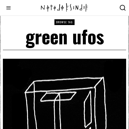
BROWSE TAG
green ufos