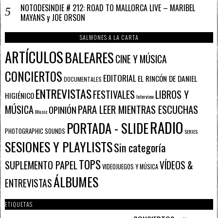
NOTODESINDIE # 212: ROAD TO MALLORCA LIVE – MARIBEL
MAYANS y JOE ORSON
SALMONES A LA CARTA
ARTÍCULOS
BALEARES
CINE Y MÚSICA
CONCIERTOS
EDITORIAL
EL RINCÓN DE DANIEL
DOCUMENTALES
ENTREVISTAS
FESTIVALES
LIBROS Y
HIGIÉNICO
Interview
PARA LEER MIENTRAS ESCUCHAS
MÚSICA
OPINIÓN
Music
RADIO
PORTADA - SLIDE
PHOTOGRAPHIC SOUNDS
SERIES
SESIONES Y PLAYLISTS
Sin categoría
TOPS
SUPLEMENTO PAPEL
VÍDEOS &
VIDEOJUEGOS Y MÚSICA
ÁLBUMES
ENTREVISTAS
ETIQUETAS