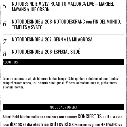
NOTODESINDIE # 212: ROAD TO MALLORCA LIVE – MARIBEL
MAYANS y JOE ORSON
NOTODOESINDIE # 208: NOTODOESCRANC con FIN DEL MUNDO,
TEMPLES y SVSTO
NOTODOESINDIE # 207: GENN y LA MILAGROSA
NOTODOESINDIE # 206: ESPECIAL SILOÉ
ABOUT US
Labore nonumes te vel, vis id errem tantas tempor. Solet quidam salutatus at quo. Tantas
comprehensam te sea, usu sanctus similique ei. Viderer admodum mea et, probo tantas
alienum ne vim.
NUBE SALMONERA
CONCIERTOS
ceremoney
cultura
Albert Petit
bn mallorca
blur
canciones
David
entrevistas
discos
el día eléctrico
Escorpio
FESTIVALES
es gremi
Bowie
folk