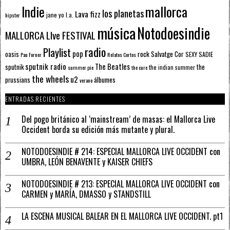
mallorca
Indie
los planetas
Lava fizz
jane yo
l.a.
hipster
música
Notodoesindie
MALLORCA LIve FESTIVAL
radio
Playlist
pop
rock
Salvatge Cor
oasis
SEXY SADIE
Pau Forner
Relatos Cortos
sputnik radio
The Beatles
sputnik
the
the indian summer
summer pie
the cure
the wheels
u2
álbumes
prussians
verano
ENTRADAS RECIENTES
Del pogo británico al ‘mainstream’ de masas: el Mallorca Live
Occident borda su edición más mutante y plural.
NOTODOESINDIE # 214: ESPECIAL MALLORCA LIVE OCCIDENT con
UMBRA, LEÓN BENAVENTE y KAISER CHIEFS
NOTODOESINDIE # 213: ESPECIAL MALLORCA LIVE OCCIDENT con
CARMEN y MARÍA, DMASSO y STANDSTILL
LA ESCENA MUSICAL BALEAR EN EL MALLORCA LIVE OCCIDENT. pt1