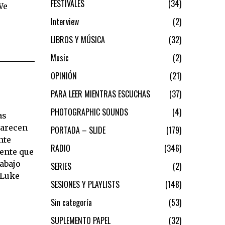
FESTIVALES
34
We
Interview
2
LIBROS Y MÚSICA
32
Music
2
OPINIÓN
21
PARA LEER MIENTRAS ESCUCHAS
37
PHOTOGRAPHIC SOUNDS
4
as
parecen
PORTADA – SLIDE
179
nte
RADIO
346
ente que
abajo
SERIES
2
 Luke
SESIONES Y PLAYLISTS
148
Sin categoría
53
SUPLEMENTO PAPEL
32