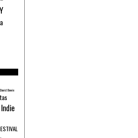
Y
ía
David Bowie
tas
Indie
FESTIVAL