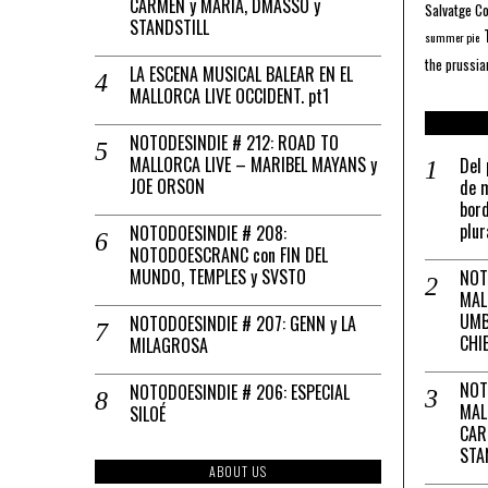
CARMEN y MARÍA, DMASSO y
Salvatge C
STANDSTILL
summer pie
the prussia
LA ESCENA MUSICAL BALEAR EN EL
MALLORCA LIVE OCCIDENT. pt1
NOTODESINDIE # 212: ROAD TO
MALLORCA LIVE – MARIBEL MAYANS y
Del 
JOE ORSON
de m
bord
plur
NOTODOESINDIE # 208:
NOTODOESCRANC con FIN DEL
MUNDO, TEMPLES y SVSTO
NOT
MAL
UMB
NOTODOESINDIE # 207: GENN y LA
CHI
MILAGROSA
NOT
NOTODOESINDIE # 206: ESPECIAL
MAL
SILOÉ
CAR
STA
ABOUT US