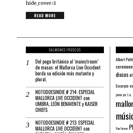
hide_cover=1
READ MORE
SALMONES FRESCOS
Albert Petit
Del pogo británico al ‘mainstream’
ceremone
de masas: el Mallorca Live Occident
borda su edición más mutante y
discos
el
plural.
Escorpio
es
NOTODOESINDIE # 214: ESPECIAL
jane yo
l.a.
MALLORCA LIVE OCCIDENT con
mallo
UMBRA, LEÓN BENAVENTE y KAISER
CHIEFS
músi
NOTODOESINDIE # 213: ESPECIAL
Pl
MALLORCA LIVE OCCIDENT con
Pau Forner