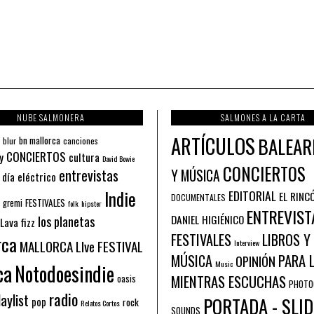
NUBE SALMONERA
SALMONES A LA CARTA
ARTÍCULOS
BALEAR
bn mallorca
blur
canciones
CONCIERTOS
y
cultura
David Bowie
CONCIERTOS
entrevistas
Y MÚSICA
 día eléctrico
Indie
EDITORIAL
EL RINC
DOCUMENTALES
FESTIVALES
 gremi
folk
hipster
ENTREVIST
los planetas
DANIEL HIGIÉNICO
Lava fizz
FESTIVALES
LIBROS Y
rca
MALLORCA LIve FESTIVAL
Interview
PARA 
MÚSICA
OPINIÓN
ca
Music
Notodoesindie
MIENTRAS ESCUCHAS
oasis
PHOTO
radio
aylist
PORTADA - SLID
pop
rock
Relatos Cortos
SOUNDS