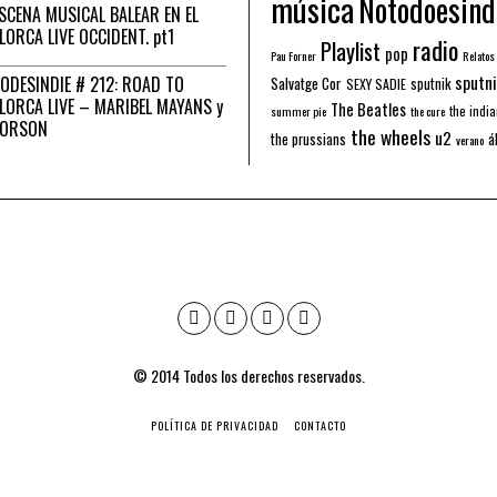
música
Notodoesind
ESCENA MUSICAL BALEAR EN EL
LORCA LIVE OCCIDENT. pt1
radio
Playlist
pop
Pau Forner
Relatos
sputni
ODESINDIE # 212: ROAD TO
Salvatge Cor
sputnik
SEXY SADIE
LORCA LIVE – MARIBEL MAYANS y
The Beatles
the indi
summer pie
the cure
 ORSON
the wheels
u2
á
the prussians
verano
© 2014 Todos los derechos reservados.
POLÍTICA DE PRIVACIDAD
CONTACTO