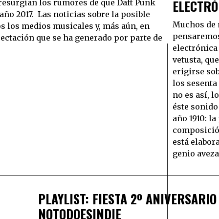
ELECTRÓ
resurgían los rumores de que Daft Punk
año 2017. Las noticias sobre la posible
Muchos de 
os los medios musicales y, más aún, en
pensaremos
pectación que se ha generado por parte de
electrónica
vetusta, qu
erigirse so
los sesenta
no es así, l
éste sonido 
año 1910: l
composició
está elabor
genio aveza
PLAYLIST: FIESTA 2º ANIVERSARIO
NOTODOESINDIE