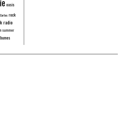
ie
oasis
rock
 Cortos
k radio
an summer
lbumes