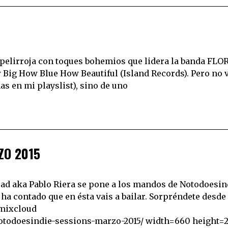
 la pelirroja con toques bohemios que lidera la banda FL
ig How Blue How Beautiful (Island Records). Pero no 
as en mi playslist), sino de uno
ZO 2015
ad aka Pablo Riera se pone a los mandos de Notodoesin
ha contado que en ésta vais a bailar. Sorpréndete desde 
[mixcloud
otodoesindie-sessions-marzo-2015/ width=660 height=