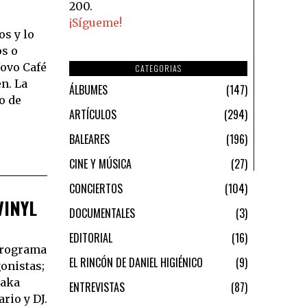
200.
¡Sígueme!
s y lo
os o
Novo Café
CATEGORIAS
n. La
ÁLBUMES
147
o de
ARTÍCULOS
294
BALEARES
196
CINE Y MÚSICA
27
CONCIERTOS
104
VINYL
DOCUMENTALES
3
EDITORIAL
16
programa
EL RINCÓN DE DANIEL HIGIÉNICO
9
onistas;
 aka
ENTREVISTAS
87
rio y DJ.