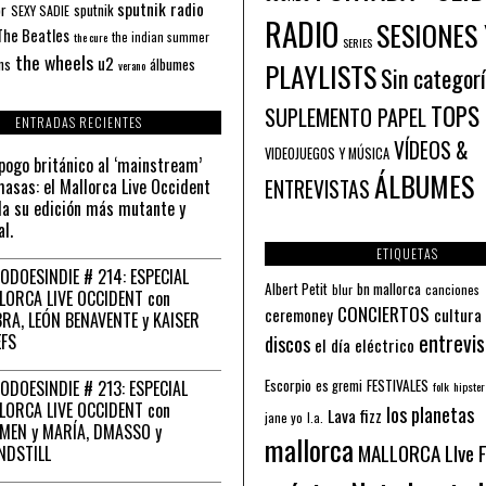
sputnik radio
or
sputnik
SEXY SADIE
RADIO
SESIONES 
The Beatles
the indian summer
the cure
SERIES
the wheels
u2
álbumes
ns
PLAYLISTS
verano
Sin categor
TOPS
SUPLEMENTO PAPEL
ENTRADAS RECIENTES
VÍDEOS &
VIDEOJUEGOS Y MÚSICA
pogo británico al ‘mainstream’
ÁLBUMES
asas: el Mallorca Live Occident
ENTREVISTAS
a su edición más mutante y
al.
ETIQUETAS
ODOESINDIE # 214: ESPECIAL
Albert Petit
bn mallorca
blur
canciones
LORCA LIVE OCCIDENT con
CONCIERTOS
ceremoney
cultura
RA, LEÓN BENAVENTE y KAISER
entrevis
EFS
discos
el día eléctrico
Escorpio
FESTIVALES
ODOESINDIE # 213: ESPECIAL
es gremi
folk
hipster
LORCA LIVE OCCIDENT con
los planetas
Lava fizz
jane yo
l.a.
MEN y MARÍA, DMASSO y
mallorca
MALLORCA LIve 
NDSTILL