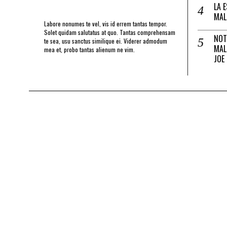
LA 
MAL
Labore nonumes te vel, vis id errem tantas tempor.
Solet quidam salutatus at quo. Tantas comprehensam
NOT
te sea, usu sanctus similique ei. Viderer admodum
MAL
mea et, probo tantas alienum ne vim.
JOE