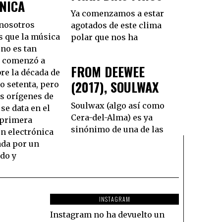
NICA
Ya comenzamos a estar
nosotros
agotados de este clima
 que la música
polar que nos ha
 no es tan
e comenzó a
FROM DEEWEE
bre la década de
(2017), SOULWAX
 o setenta, pero
os orígenes de
Soulwax (algo así como
se data en el
Cera-del-Alma) es ya
a primera
sinónimo de una de las
n electrónica
ada por un
do y
INSTAGRAM
Instagram no ha devuelto un