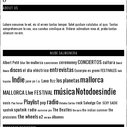
ABOUT US
Labore nonumes te vel, vis id errem tantas tempor. Solet quidam salutatus at quo. Tantas
comprehensam te sea, usu sanctus similique ei. Viderer admodum mea et, probo tantas
alienum ne vim.
NUBE SALMONERA
CONCIERTOS
ceremoney
cultura
Albert Petit
bn mallorca
blur
canciones
David
entrevistas
discos
el día eléctrico
Escorpio
FESTIVALES
es gremi
Bowie
folk
mallorca
Indie
los planetas
Lava fizz
jane yo
l.a.
hipster
música
Notodoesindie
MALLORCA LIve FESTIVAL
radio
Playlist
pop
rock
Salvatge Cor
oasis
SEXY SADIE
Pau Forner
Relatos Cortos
sputnik radio
The Beatles
sputnik
the
the indian summer
summer pie
the cure
the wheels
u2
álbumes
prussians
verano