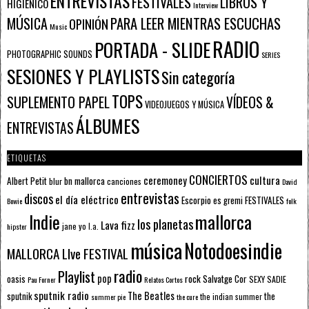
ENTREVISTAS
FESTIVALES
LIBROS Y
HIGIÉNICO
Interview
PARA LEER MIENTRAS ESCUCHAS
MÚSICA
OPINIÓN
Music
RADIO
PORTADA - SLIDE
PHOTOGRAPHIC SOUNDS
SERIES
SESIONES Y PLAYLISTS
Sin categoría
TOPS
SUPLEMENTO PAPEL
VÍDEOS &
VIDEOJUEGOS Y MÚSICA
ÁLBUMES
ENTREVISTAS
ETIQUETAS
CONCIERTOS
ceremoney
cultura
Albert Petit
bn mallorca
blur
canciones
David
entrevistas
discos
el día eléctrico
Escorpio
FESTIVALES
es gremi
Bowie
folk
mallorca
Indie
los planetas
Lava fizz
jane yo
l.a.
hipster
música
Notodoesindie
MALLORCA LIve FESTIVAL
radio
Playlist
pop
rock
Salvatge Cor
oasis
SEXY SADIE
Pau Forner
Relatos Cortos
sputnik radio
The Beatles
sputnik
the
the indian summer
summer pie
the cure