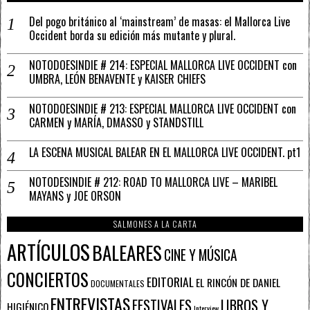
Del pogo británico al ‘mainstream’ de masas: el Mallorca Live
Occident borda su edición más mutante y plural.
NOTODOESINDIE # 214: ESPECIAL MALLORCA LIVE OCCIDENT con
UMBRA, LEÓN BENAVENTE y KAISER CHIEFS
NOTODOESINDIE # 213: ESPECIAL MALLORCA LIVE OCCIDENT con
CARMEN y MARÍA, DMASSO y STANDSTILL
LA ESCENA MUSICAL BALEAR EN EL MALLORCA LIVE OCCIDENT. pt1
NOTODESINDIE # 212: ROAD TO MALLORCA LIVE – MARIBEL
MAYANS y JOE ORSON
SALMONES A LA CARTA
ARTÍCULOS
BALEARES
CINE Y MÚSICA
CONCIERTOS
EDITORIAL
EL RINCÓN DE DANIEL
DOCUMENTALES
ENTREVISTAS
FESTIVALES
LIBROS Y
HIGIÉNICO
Interview