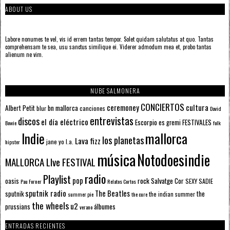
ABOUT US
Labore nonumes te vel, vis id errem tantas tempor. Solet quidam salutatus at quo. Tantas
comprehensam te sea, usu sanctus similique ei. Viderer admodum mea et, probo tantas
alienum ne vim.
NUBE SALMONERA
CONCIERTOS
ceremoney
cultura
Albert Petit
bn mallorca
blur
canciones
David
entrevistas
discos
el día eléctrico
Escorpio
FESTIVALES
es gremi
Bowie
folk
mallorca
Indie
los planetas
Lava fizz
jane yo
l.a.
hipster
música
Notodoesindie
MALLORCA LIve FESTIVAL
radio
Playlist
pop
rock
Salvatge Cor
oasis
SEXY SADIE
Pau Forner
Relatos Cortos
sputnik radio
The Beatles
sputnik
the
the indian summer
summer pie
the cure
the wheels
u2
álbumes
prussians
verano
ENTRADAS RECIENTES