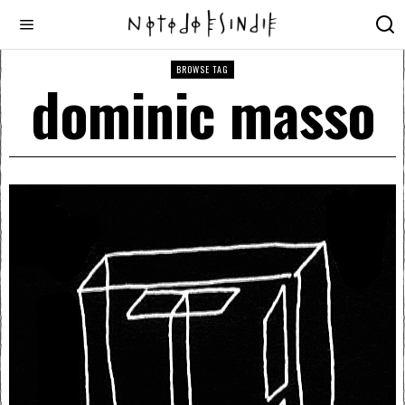
BROWSE TAG
dominic masso