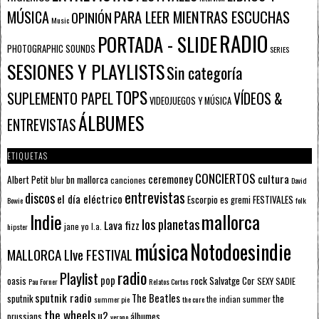
PARA LEER MIENTRAS ESCUCHAS
MÚSICA
OPINIÓN
Music
RADIO
PORTADA - SLIDE
PHOTOGRAPHIC SOUNDS
SERIES
SESIONES Y PLAYLISTS
Sin categoría
TOPS
SUPLEMENTO PAPEL
VÍDEOS &
VIDEOJUEGOS Y MÚSICA
ÁLBUMES
ENTREVISTAS
ETIQUETAS
CONCIERTOS
ceremoney
cultura
Albert Petit
bn mallorca
blur
canciones
David
entrevistas
discos
el día eléctrico
Escorpio
FESTIVALES
es gremi
Bowie
folk
mallorca
Indie
los planetas
Lava fizz
jane yo
l.a.
hipster
música
Notodoesindie
MALLORCA LIve FESTIVAL
radio
Playlist
pop
rock
Salvatge Cor
oasis
SEXY SADIE
Pau Forner
Relatos Cortos
sputnik radio
The Beatles
sputnik
the
the indian summer
summer pie
the cure
the wheels
u2
álbumes
prussians
verano