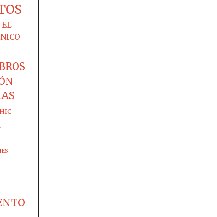
TOS
EL
ÉNICO
IBROS
IÓN
RAS
HIC
-
IES
ENTO