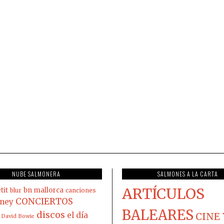
NUBE SALMONERA
SALMONES A LA CARTA
ARTÍCULOS
tit
bn mallorca
blur
canciones
CONCIERTOS
ney
BALEARES
discos
el día
CINE 
David Bowie