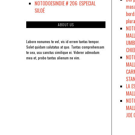
NOTODOESINDIE # 206: ESPECIAL
masa
SILOÉ
bord
plura
ABOUT US
NOTO
MALL
Labore nonumes te vel, vis id errem tantas tempor.
UMBR
Solet quidam salutatus at quo. Tantas comprehensam
CHIE
te sea, usu sanctus similique ei. Viderer admodum
NOTO
mea et, probo tantas alienum ne vim.
MALL
CARM
STAN
LA E
MALL
NOTO
MALL
JOE