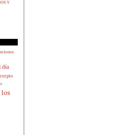
GOS Y
nciones
l día
corpio
er
los
z