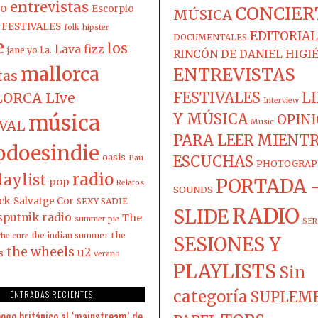
entrevistas
co
Escorpio
CONCIER
MÚSICA
FESTIVALES
folk
hipster
EDITORIAL
DOCUMENTALES
e
los
Lava fizz
jane yo
l.a.
RINCÓN DE DANIEL HIGI
mallorca
ENTREVISTAS
tas
FESTIVALES
L
ORCA LIve
Interview
música
Y MÚSICA
OPIN
IVAL
Music
PARA LEER MIENT
odoesindie
oasis
ESCUCHAS
Pau
PHOTOGRAP
radio
laylist
PORTADA 
pop
Relatos
SOUNDS
ck
Salvatge Cor
SEXY SADIE
RADIO
SLIDE
sputnik radio
The
summer pie
SER
the
the indian summer
the cure
SESIONES Y
the wheels
u2
s
verano
PLAYLISTS
Sin
categoría
ENTRADAS RECIENTES
SUPLEM
pogo británico al ‘mainstream’ de