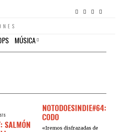
ONES
OPS
MÚSICA
NOTODOESINDIE#64:
CODO
ISTS
T: SALMÓN
«Iremos disfrazadas de