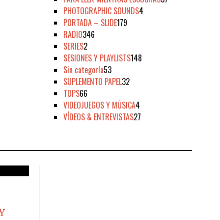
PHOTOGRAPHIC SOUNDS
4
PORTADA – SLIDE
179
RADIO
346
SERIES
2
SESIONES Y PLAYLISTS
148
Sin categoría
53
SUPLEMENTO PAPEL
32
TOPS
66
VIDEOJUEGOS Y MÚSICA
4
VÍDEOS & ENTREVISTAS
27
Y