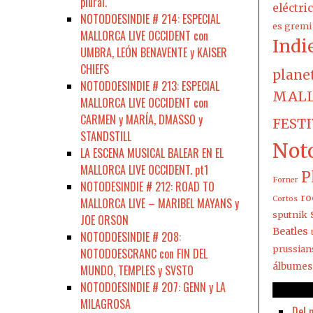
plural.
eléctri
NOTODOESINDIE # 214: ESPECIAL
es gremi
MALLORCA LIVE OCCIDENT con
Indi
UMBRA, LEÓN BENAVENTE y KAISER
CHIEFS
plane
NOTODOESINDIE # 213: ESPECIAL
MALL
MALLORCA LIVE OCCIDENT con
CARMEN y MARÍA, DMASSO y
FEST
STANDSTILL
Not
LA ESCENA MUSICAL BALEAR EN EL
MALLORCA LIVE OCCIDENT. pt1
P
Forner
NOTODESINDIE # 212: ROAD TO
ro
Cortos
MALLORCA LIVE – MARIBEL MAYANS y
sputnik
JOE ORSON
Beatles
NOTODOESINDIE # 208:
prussian
NOTODOESCRANC con FIN DEL
álbumes
MUNDO, TEMPLES y SVSTO
NOTODOESINDIE # 207: GENN y LA
MILAGROSA
Del 