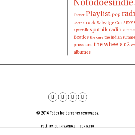
Notodoesindie
rad
Playlist
pop
Forner
rock
Salvatge Cor
SEXY 
Cortos
sputnik radio
sputnik
summer
Beatles
the indian summ
the cure
the wheels
u2
prussians
ve
álbumes
© 2014 Todos los derechos reservados.
POLÍTICA DE PRIVACIDAD
CONTACTO