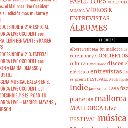
TOPS
PAPEL
VIDEOJUE
s: el Mallorca Live Occident
VÍDEOS &
MÚSICA
a su edición más mutante y
ENTREVISTAS
l.
ÁLBUMES
DOESINDIE # 214: ESPECIAL
ORCA LIVE OCCIDENT con
A, LEÓN BENAVENTE y KAISER
ETIQUETAS
FS
Albert Petit
bn mallorca
blur
ca
DOESINDIE # 213: ESPECIAL
CONCIERTOS
ceremoney
ORCA LIVE OCCIDENT con
discos
cultura
e
David Bowie
EN y MARÍA, DMASSO y
entrevistas
eléctrico
Es
DSTILL
es gremi
FESTIVALES
folk
hipst
SCENA MUSICAL BALEAR EN EL
Indie
ORCA LIVE OCCIDENT. pt1
Lava fiz
jane yo
l.a.
DESINDIE # 212: ROAD TO
mallorca
planetas
ORCA LIVE – MARIBEL MAYANS y
MALLORCA LIve
 ORSON
música
FESTIVAL