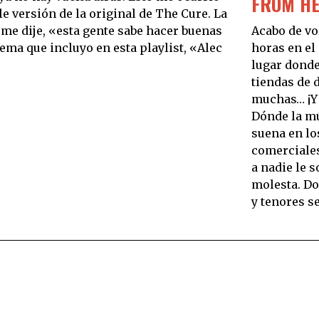
FROM HE
e versión de la original de The Cure. La
me dije, «esta gente sabe hacer buenas
Acabo de vo
tema que incluyo en esta playlist, «Alec
horas en el
lugar donde
tiendas de d
muchas… ¡Y 
Dónde la m
suena en lo
comerciales
a nadie le 
molesta. D
y tenores se