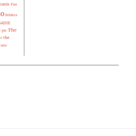
oasis
Pau
io
Relatos
SADIE
The
 pie
the
er
rano