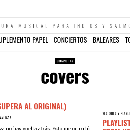
TURA MUSICAL PARA INDIOS Y SALM
UPLEMENTO PAPEL
CONCIERTOS
BALEARES
T
BROWSE TAG
covers
SUPERA AL ORIGINAL)
SESIONES Y PLAYL
LAYLISTS
PLAYLIS
ya no hay vuelta atrás. Esto me ocurrió