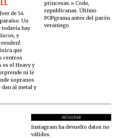
LL
princesas.» Codo,
republicanas. Último
lver de 54
POPgrama antes del parón
 paraíso. Un
veraniego
 todavía hay
iscos, y
venden!.
úsica que
s centros
 es el Heavy y
sorprende ni le
onde sopranos
 dan al metal y
INSTAGRAM
Instagram ha devuelto datos no
válidos.