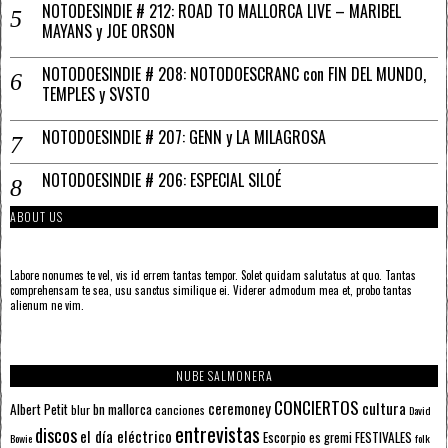
NOTODESINDIE # 212: ROAD TO MALLORCA LIVE – MARIBEL
MAYANS y JOE ORSON
NOTODOESINDIE # 208: NOTODOESCRANC con FIN DEL MUNDO,
TEMPLES y SVSTO
NOTODOESINDIE # 207: GENN y LA MILAGROSA
NOTODOESINDIE # 206: ESPECIAL SILOÉ
ABOUT US
Labore nonumes te vel, vis id errem tantas tempor. Solet quidam salutatus at quo. Tantas
comprehensam te sea, usu sanctus similique ei. Viderer admodum mea et, probo tantas
alienum ne vim.
NUBE SALMONERA
CONCIERTOS
ceremoney
cultura
Albert Petit
bn mallorca
blur
canciones
David
entrevistas
discos
el día eléctrico
Escorpio
FESTIVALES
es gremi
Bowie
folk