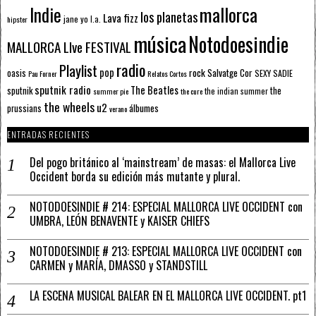
mallorca
Indie
los planetas
Lava fizz
jane yo
l.a.
hipster
música
Notodoesindie
MALLORCA LIve FESTIVAL
radio
Playlist
pop
rock
Salvatge Cor
oasis
SEXY SADIE
Pau Forner
Relatos Cortos
sputnik radio
The Beatles
sputnik
the
the indian summer
summer pie
the cure
the wheels
u2
álbumes
prussians
verano
ENTRADAS RECIENTES
Del pogo británico al ‘mainstream’ de masas: el Mallorca Live
Occident borda su edición más mutante y plural.
NOTODOESINDIE # 214: ESPECIAL MALLORCA LIVE OCCIDENT con
UMBRA, LEÓN BENAVENTE y KAISER CHIEFS
NOTODOESINDIE # 213: ESPECIAL MALLORCA LIVE OCCIDENT con
CARMEN y MARÍA, DMASSO y STANDSTILL
LA ESCENA MUSICAL BALEAR EN EL MALLORCA LIVE OCCIDENT. pt1