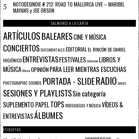
NOTODESINDIE # 212: ROAD TO MALLORCA LIVE – MARIBEL
MAYANS y JOE ORSON
SALMONES A LA CARTA
ARTÍCULOS
BALEARES
CINE Y MÚSICA
CONCIERTOS
EDITORIAL
EL RINCÓN DE DANIEL
DOCUMENTALES
ENTREVISTAS
FESTIVALES
LIBROS Y
HIGIÉNICO
Interview
PARA LEER MIENTRAS ESCUCHAS
MÚSICA
OPINIÓN
Music
RADIO
PORTADA - SLIDE
PHOTOGRAPHIC SOUNDS
SERIES
SESIONES Y PLAYLISTS
Sin categoría
TOPS
SUPLEMENTO PAPEL
VÍDEOS &
VIDEOJUEGOS Y MÚSICA
ÁLBUMES
ENTREVISTAS
ETIQUETAS