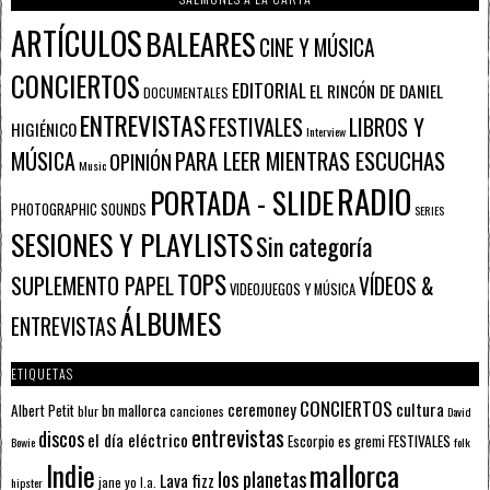
ARTÍCULOS
BALEARES
CINE Y MÚSICA
CONCIERTOS
EDITORIAL
EL RINCÓN DE DANIEL
DOCUMENTALES
ENTREVISTAS
FESTIVALES
LIBROS Y
HIGIÉNICO
Interview
PARA LEER MIENTRAS ESCUCHAS
MÚSICA
OPINIÓN
Music
RADIO
PORTADA - SLIDE
PHOTOGRAPHIC SOUNDS
SERIES
SESIONES Y PLAYLISTS
Sin categoría
TOPS
SUPLEMENTO PAPEL
VÍDEOS &
VIDEOJUEGOS Y MÚSICA
ÁLBUMES
ENTREVISTAS
ETIQUETAS
CONCIERTOS
ceremoney
cultura
Albert Petit
bn mallorca
blur
canciones
David
entrevistas
discos
el día eléctrico
Escorpio
FESTIVALES
es gremi
Bowie
folk
mallorca
Indie
los planetas
Lava fizz
jane yo
l.a.
hipster