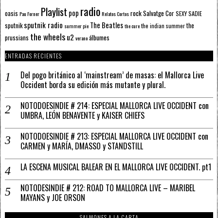
radio
Playlist
pop
rock
Salvatge Cor
oasis
SEXY SADIE
Pau Forner
Relatos Cortos
sputnik radio
The Beatles
sputnik
the
the indian summer
summer pie
the cure
the wheels
u2
álbumes
prussians
verano
ENTRADAS RECIENTES
Del pogo británico al ‘mainstream’ de masas: el Mallorca Live
Occident borda su edición más mutante y plural.
NOTODOESINDIE # 214: ESPECIAL MALLORCA LIVE OCCIDENT con
UMBRA, LEÓN BENAVENTE y KAISER CHIEFS
NOTODOESINDIE # 213: ESPECIAL MALLORCA LIVE OCCIDENT con
CARMEN y MARÍA, DMASSO y STANDSTILL
LA ESCENA MUSICAL BALEAR EN EL MALLORCA LIVE OCCIDENT. pt1
NOTODESINDIE # 212: ROAD TO MALLORCA LIVE – MARIBEL
MAYANS y JOE ORSON
SALMONES A LA CARTA