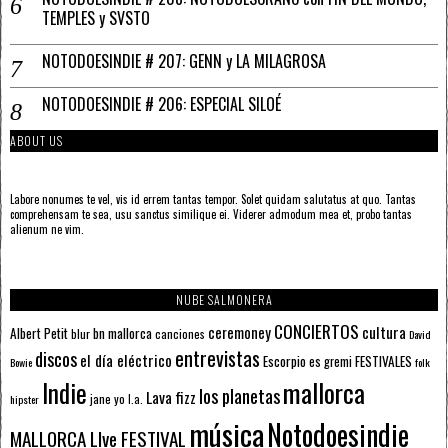
TEMPLES y SVSTO
NOTODOESINDIE # 207: GENN y LA MILAGROSA
NOTODOESINDIE # 206: ESPECIAL SILOÉ
ABOUT US
Labore nonumes te vel, vis id errem tantas tempor. Solet quidam salutatus at quo. Tantas
comprehensam te sea, usu sanctus similique ei. Viderer admodum mea et, probo tantas
alienum ne vim.
NUBE SALMONERA
CONCIERTOS
ceremoney
cultura
Albert Petit
bn mallorca
blur
canciones
David
entrevistas
discos
el día eléctrico
Escorpio
FESTIVALES
es gremi
Bowie
folk
mallorca
Indie
los planetas
Lava fizz
jane yo
l.a.
hipster
música
Notodoesindie
MALLORCA LIve FESTIVAL