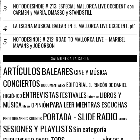
NOTODOESINDIE # 213: ESPECIAL MALLORCA LIVE OCCIDENT con
CARMEN y MARÍA, DMASSO y STANDSTILL
LA ESCENA MUSICAL BALEAR EN EL MALLORCA LIVE OCCIDENT. pt1
NOTODESINDIE # 212: ROAD TO MALLORCA LIVE – MARIBEL
MAYANS y JOE ORSON
SALMONES A LA CARTA
ARTÍCULOS
BALEARES
CINE Y MÚSICA
CONCIERTOS
EDITORIAL
EL RINCÓN DE DANIEL
DOCUMENTALES
ENTREVISTAS
FESTIVALES
LIBROS Y
HIGIÉNICO
Interview
PARA LEER MIENTRAS ESCUCHAS
MÚSICA
OPINIÓN
Music
RADIO
PORTADA - SLIDE
PHOTOGRAPHIC SOUNDS
SERIES
SESIONES Y PLAYLISTS
Sin categoría
TOPS