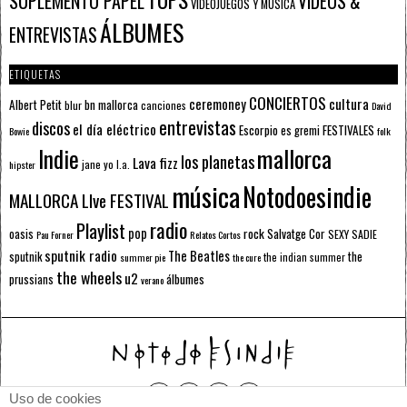
SUPLEMENTO PAPEL
VÍDEOS &
VIDEOJUEGOS Y MÚSICA
ÁLBUMES
ENTREVISTAS
ETIQUETAS
CONCIERTOS
ceremoney
cultura
Albert Petit
bn mallorca
blur
canciones
David
entrevistas
discos
el día eléctrico
Escorpio
FESTIVALES
es gremi
Bowie
folk
mallorca
Indie
los planetas
Lava fizz
jane yo
l.a.
hipster
música
Notodoesindie
MALLORCA LIve FESTIVAL
radio
Playlist
pop
rock
Salvatge Cor
oasis
SEXY SADIE
Pau Forner
Relatos Cortos
sputnik radio
The Beatles
sputnik
the
the indian summer
summer pie
the cure
the wheels
u2
álbumes
prussians
verano
Uso de cookies