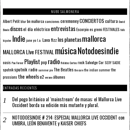
NUBE SALMONERA
CONCIERTOS
ceremoney
cultura
Albert Petit
bn mallorca
blur
canciones
David
entrevistas
discos
el día eléctrico
Escorpio
FESTIVALES
es gremi
Bowie
folk
mallorca
Indie
los planetas
Lava fizz
jane yo
l.a.
hipster
música
Notodoesindie
MALLORCA LIve FESTIVAL
radio
Playlist
pop
rock
Salvatge Cor
oasis
SEXY SADIE
Pau Forner
Relatos Cortos
sputnik radio
The Beatles
sputnik
the
the indian summer
summer pie
the cure
the wheels
u2
álbumes
prussians
verano
ENTRADAS RECIENTES
Del pogo británico al ‘mainstream’ de masas: el Mallorca Live
Occident borda su edición más mutante y plural.
NOTODOESINDIE # 214: ESPECIAL MALLORCA LIVE OCCIDENT con
UMBRA, LEÓN BENAVENTE y KAISER CHIEFS