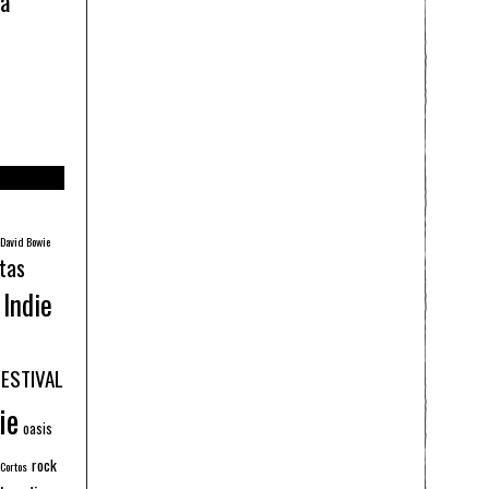
ía
David Bowie
tas
Indie
FESTIVAL
ie
oasis
rock
 Cortos