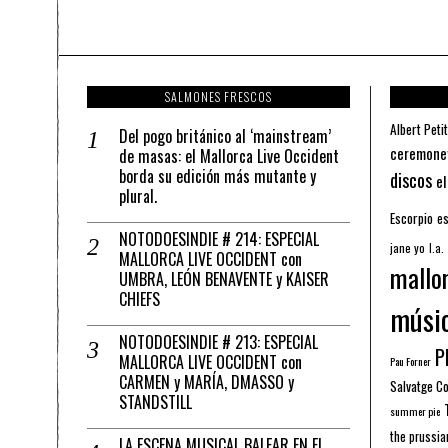
SALMONES FRESCOS
Albert Petit
Del pogo británico al ‘mainstream’
ceremone
de masas: el Mallorca Live Occident
borda su edición más mutante y
discos
el
plural.
Escorpio
es
NOTODOESINDIE # 214: ESPECIAL
jane yo
l.a.
MALLORCA LIVE OCCIDENT con
mallo
UMBRA, LEÓN BENAVENTE y KAISER
CHIEFS
músi
NOTODOESINDIE # 213: ESPECIAL
Pl
MALLORCA LIVE OCCIDENT con
Pau Forner
CARMEN y MARÍA, DMASSO y
Salvatge C
STANDSTILL
summer pie
the prussia
LA ESCENA MUSICAL BALEAR EN EL