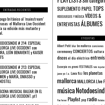
Sin categor
TOPS
SUPLEMENTO PAPEL
ENTRADAS RECIENTES
VÍDEOS &
VIDEOJUEGOS Y MÚSICA
pogo británico al ‘mainstream’
ÁLBUMES
asas: el Mallorca Live Occident
ENTREVISTAS
a su edición más mutante y
al.
ETIQUETAS
ODOESINDIE # 214: ESPECIAL
Albert Petit
bn mallorca
blur
canciones
LORCA LIVE OCCIDENT con
CONCIERTOS
ceremoney
cultura
RA, LEÓN BENAVENTE y KAISER
entrevis
EFS
discos
el día eléctrico
Escorpio
FESTIVALES
ODOESINDIE # 213: ESPECIAL
es gremi
folk
hipster
LORCA LIVE OCCIDENT con
los planetas
Lava fizz
jane yo
l.a.
MEN y MARÍA, DMASSO y
mallorca
MALLORCA LIve 
NDSTILL
música
Notodoesind
ESCENA MUSICAL BALEAR EN EL
LORCA LIVE OCCIDENT. pt1
radio
Playlist
pop
Pau Forner
Relatos