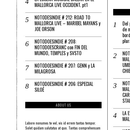
MALLORCA LIVE OCCIDENT. pt1
NOTODESINDIE # 212: ROAD TO
MALLORCA LIVE – MARIBEL MAYANS y
Del 
JOE ORSON
de m
bord
plur
NOTODOESINDIE # 208:
NOTODOESCRANC con FIN DEL
MUNDO, TEMPLES y SVSTO
NOT
MAL
UMB
NOTODOESINDIE # 207: GENN y LA
CHI
MILAGROSA
NOT
NOTODOESINDIE # 206: ESPECIAL
MAL
SILOÉ
CAR
STA
ABOUT US
LA 
MAL
Labore nonumes te vel, vis id errem tantas tempor.
Solet quidam salutatus at quo. Tantas comprehensam