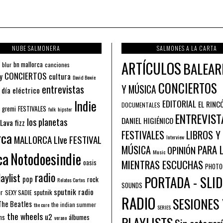
NUBE SALMONERA
SALMONES A LA CARTA
ARTÍCULOS
BALEAR
bn mallorca
blur
canciones
CONCIERTOS
y
cultura
David Bowie
CONCIERTOS
entrevistas
Y MÚSICA
 día eléctrico
Indie
EDITORIAL
EL RINC
DOCUMENTALES
FESTIVALES
 gremi
folk
hipster
ENTREVIST
los planetas
DANIEL HIGIÉNICO
Lava fizz
FESTIVALES
LIBROS Y
rca
MALLORCA LIve FESTIVAL
Interview
PARA 
MÚSICA
OPINIÓN
ca
Music
Notodoesindie
MIENTRAS ESCUCHAS
oasis
PHOTO
radio
aylist
PORTADA - SLID
pop
rock
Relatos Cortos
SOUNDS
sputnik radio
or
sputnik
SEXY SADIE
RADIO
SESIONES 
The Beatles
the indian summer
the cure
SERIES
the wheels
u2
álbumes
ns
PLAYLISTS
verano