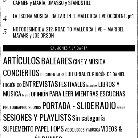
CARMEN y MARÍA, DMASSO y STANDSTILL
LA ESCENA MUSICAL BALEAR EN EL MALLORCA LIVE OCCIDENT. pt1
NOTODESINDIE # 212: ROAD TO MALLORCA LIVE – MARIBEL
MAYANS y JOE ORSON
SALMONES A LA CARTA
ARTÍCULOS
BALEARES
CINE Y MÚSICA
CONCIERTOS
EDITORIAL
EL RINCÓN DE DANIEL
DOCUMENTALES
ENTREVISTAS
FESTIVALES
LIBROS Y
HIGIÉNICO
Interview
PARA LEER MIENTRAS ESCUCHAS
MÚSICA
OPINIÓN
Music
RADIO
PORTADA - SLIDE
PHOTOGRAPHIC SOUNDS
SERIES
SESIONES Y PLAYLISTS
Sin categoría
TOPS
SUPLEMENTO PAPEL
VÍDEOS &
VIDEOJUEGOS Y MÚSICA