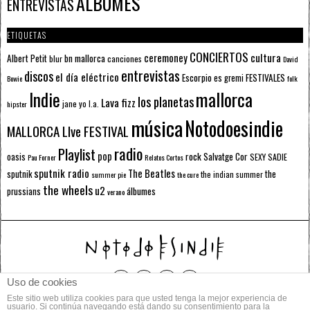
ÁLBUMES
ENTREVISTAS
ETIQUETAS
CONCIERTOS
ceremoney
cultura
Albert Petit
bn mallorca
blur
canciones
David
entrevistas
discos
el día eléctrico
Escorpio
FESTIVALES
es gremi
Bowie
folk
mallorca
Indie
los planetas
Lava fizz
jane yo
l.a.
hipster
música
Notodoesindie
MALLORCA LIve FESTIVAL
radio
Playlist
pop
rock
Salvatge Cor
oasis
SEXY SADIE
Pau Forner
Relatos Cortos
sputnik radio
The Beatles
sputnik
the
the indian summer
summer pie
the cure
the wheels
u2
álbumes
prussians
verano
Uso de cookies
Este sitio web utiliza cookies para que usted tenga la mejor experiencia de
© 2014 Todos los derechos reservados.
usuario. Si continúa navegando está dando su consentimiento para la