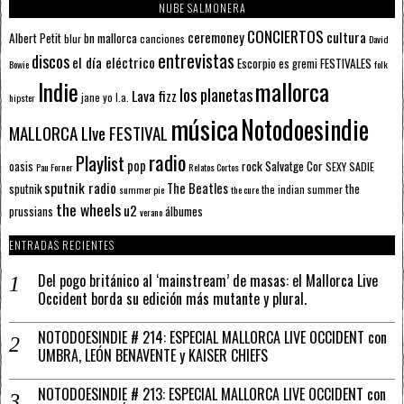
NUBE SALMONERA
CONCIERTOS
ceremoney
cultura
Albert Petit
bn mallorca
blur
canciones
David
entrevistas
discos
el día eléctrico
Escorpio
FESTIVALES
es gremi
Bowie
folk
mallorca
Indie
los planetas
Lava fizz
jane yo
l.a.
hipster
música
Notodoesindie
MALLORCA LIve FESTIVAL
radio
Playlist
pop
rock
Salvatge Cor
oasis
SEXY SADIE
Pau Forner
Relatos Cortos
sputnik radio
The Beatles
sputnik
the
the indian summer
summer pie
the cure
the wheels
u2
álbumes
prussians
verano
ENTRADAS RECIENTES
Del pogo británico al ‘mainstream’ de masas: el Mallorca Live
Occident borda su edición más mutante y plural.
NOTODOESINDIE # 214: ESPECIAL MALLORCA LIVE OCCIDENT con
UMBRA, LEÓN BENAVENTE y KAISER CHIEFS
NOTODOESINDIE # 213: ESPECIAL MALLORCA LIVE OCCIDENT con