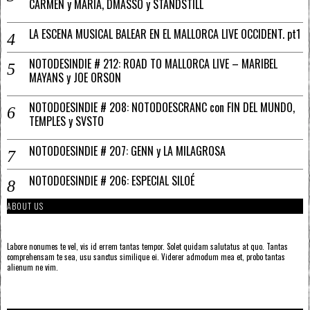
CARMEN y MARÍA, DMASSO y STANDSTILL
LA ESCENA MUSICAL BALEAR EN EL MALLORCA LIVE OCCIDENT. pt1
NOTODESINDIE # 212: ROAD TO MALLORCA LIVE – MARIBEL
MAYANS y JOE ORSON
NOTODOESINDIE # 208: NOTODOESCRANC con FIN DEL MUNDO,
TEMPLES y SVSTO
NOTODOESINDIE # 207: GENN y LA MILAGROSA
NOTODOESINDIE # 206: ESPECIAL SILOÉ
ABOUT US
Labore nonumes te vel, vis id errem tantas tempor. Solet quidam salutatus at quo. Tantas
comprehensam te sea, usu sanctus similique ei. Viderer admodum mea et, probo tantas
alienum ne vim.