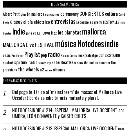
NUBE SALMONERA
CONCIERTOS
ceremoney
cultura
Albert Petit
bn mallorca
blur
canciones
David
entrevistas
discos
el día eléctrico
Escorpio
FESTIVALES
es gremi
Bowie
folk
mallorca
Indie
los planetas
Lava fizz
jane yo
l.a.
hipster
música
Notodoesindie
MALLORCA LIve FESTIVAL
radio
Playlist
pop
rock
Salvatge Cor
oasis
SEXY SADIE
Pau Forner
Relatos Cortos
sputnik radio
The Beatles
sputnik
the
the indian summer
summer pie
the cure
the wheels
u2
álbumes
prussians
verano
ENTRADAS RECIENTES
Del pogo británico al ‘mainstream’ de masas: el Mallorca Live
Occident borda su edición más mutante y plural.
NOTODOESINDIE # 214: ESPECIAL MALLORCA LIVE OCCIDENT con
UMBRA, LEÓN BENAVENTE y KAISER CHIEFS
NOTODOESINDIE # 213: ESPECIAL MALLORCA LIVE OCCIDENT con