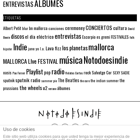
ÁLBUMES
ENTREVISTAS
ETIQUETAS
CONCIERTOS
ceremoney
cultura
Albert Petit
bn mallorca
blur
canciones
David
entrevistas
discos
el día eléctrico
Escorpio
FESTIVALES
es gremi
Bowie
folk
mallorca
Indie
los planetas
Lava fizz
jane yo
l.a.
hipster
música
Notodoesindie
MALLORCA LIve FESTIVAL
radio
Playlist
pop
rock
Salvatge Cor
oasis
SEXY SADIE
Pau Forner
Relatos Cortos
sputnik radio
The Beatles
sputnik
the
the indian summer
summer pie
the cure
the wheels
u2
álbumes
prussians
verano
Uso de cookies
Este sitio web utiliza cookies para que usted tenga la mejor experiencia de