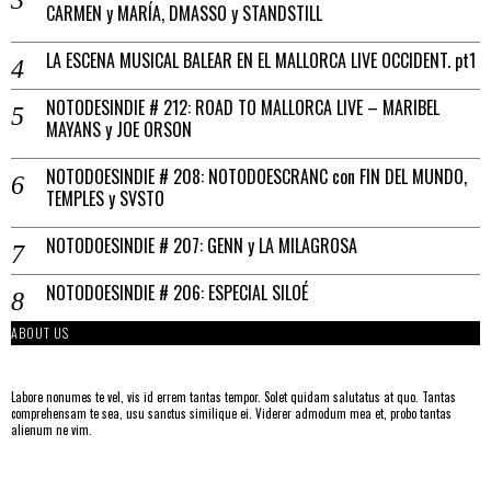
CARMEN y MARÍA, DMASSO y STANDSTILL
LA ESCENA MUSICAL BALEAR EN EL MALLORCA LIVE OCCIDENT. pt1
NOTODESINDIE # 212: ROAD TO MALLORCA LIVE – MARIBEL
MAYANS y JOE ORSON
NOTODOESINDIE # 208: NOTODOESCRANC con FIN DEL MUNDO,
TEMPLES y SVSTO
NOTODOESINDIE # 207: GENN y LA MILAGROSA
NOTODOESINDIE # 206: ESPECIAL SILOÉ
ABOUT US
Labore nonumes te vel, vis id errem tantas tempor. Solet quidam salutatus at quo. Tantas
comprehensam te sea, usu sanctus similique ei. Viderer admodum mea et, probo tantas
alienum ne vim.