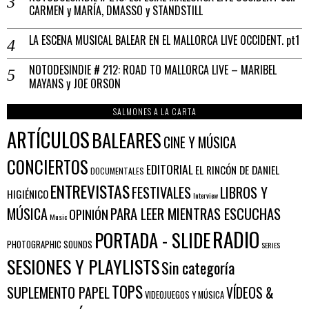
CARMEN y MARÍA, DMASSO y STANDSTILL
LA ESCENA MUSICAL BALEAR EN EL MALLORCA LIVE OCCIDENT. pt1
NOTODESINDIE # 212: ROAD TO MALLORCA LIVE – MARIBEL
MAYANS y JOE ORSON
SALMONES A LA CARTA
ARTÍCULOS
BALEARES
CINE Y MÚSICA
CONCIERTOS
EDITORIAL
EL RINCÓN DE DANIEL
DOCUMENTALES
ENTREVISTAS
FESTIVALES
LIBROS Y
HIGIÉNICO
Interview
PARA LEER MIENTRAS ESCUCHAS
MÚSICA
OPINIÓN
Music
RADIO
PORTADA - SLIDE
PHOTOGRAPHIC SOUNDS
SERIES
SESIONES Y PLAYLISTS
Sin categoría
TOPS
SUPLEMENTO PAPEL
VÍDEOS &
VIDEOJUEGOS Y MÚSICA