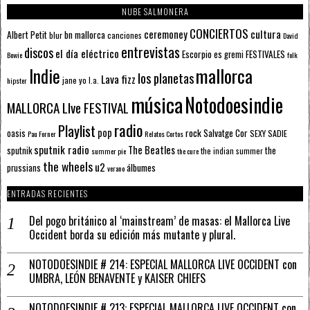
NUBE SALMONERA
CONCIERTOS
ceremoney
cultura
Albert Petit
bn mallorca
blur
canciones
David
entrevistas
discos
el día eléctrico
Escorpio
FESTIVALES
es gremi
Bowie
folk
mallorca
Indie
los planetas
Lava fizz
jane yo
l.a.
hipster
música
Notodoesindie
MALLORCA LIve FESTIVAL
radio
Playlist
pop
rock
Salvatge Cor
oasis
SEXY SADIE
Pau Forner
Relatos Cortos
sputnik radio
The Beatles
sputnik
the
the indian summer
summer pie
the cure
the wheels
u2
álbumes
prussians
verano
ENTRADAS RECIENTES
Del pogo británico al ‘mainstream’ de masas: el Mallorca Live
Occident borda su edición más mutante y plural.
NOTODOESINDIE # 214: ESPECIAL MALLORCA LIVE OCCIDENT con
UMBRA, LEÓN BENAVENTE y KAISER CHIEFS
NOTODOESINDIE # 213: ESPECIAL MALLORCA LIVE OCCIDENT con