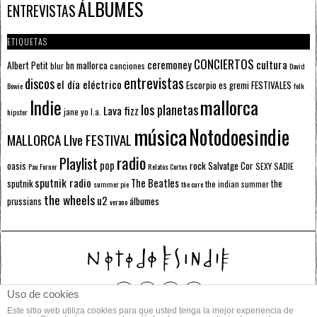
ÁLBUMES
ENTREVISTAS
ETIQUETAS
CONCIERTOS
ceremoney
cultura
Albert Petit
bn mallorca
blur
canciones
David
entrevistas
discos
el día eléctrico
Escorpio
FESTIVALES
es gremi
Bowie
folk
mallorca
Indie
los planetas
Lava fizz
jane yo
l.a.
hipster
música
Notodoesindie
MALLORCA LIve FESTIVAL
radio
Playlist
pop
rock
Salvatge Cor
oasis
SEXY SADIE
Pau Forner
Relatos Cortos
sputnik radio
The Beatles
sputnik
the
the indian summer
summer pie
the cure
the wheels
u2
álbumes
prussians
verano
Uso de cookies
Este sitio web utiliza cookies para que usted tenga la mejor experiencia de