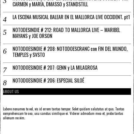
CARMEN y MARÍA, DMASSO y STANDSTILL
LA ESCENA MUSICAL BALEAR EN EL MALLORCA LIVE OCCIDENT. pt1
NOTODESINDIE # 212: ROAD TO MALLORCA LIVE – MARIBEL
MAYANS y JOE ORSON
NOTODOESINDIE # 208: NOTODOESCRANC con FIN DEL MUNDO,
TEMPLES y SVSTO
NOTODOESINDIE # 207: GENN y LA MILAGROSA
NOTODOESINDIE # 206: ESPECIAL SILOÉ
ABOUT US
Labore nonumes te vel, vis id errem tantas tempor. Solet quidam salutatus at quo. Tantas
comprehensam te sea, usu sanctus similique ei. Viderer admodum mea et, probo tantas
alienum ne vim.