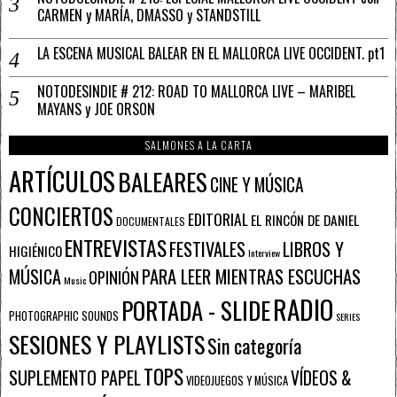
CARMEN y MARÍA, DMASSO y STANDSTILL
LA ESCENA MUSICAL BALEAR EN EL MALLORCA LIVE OCCIDENT. pt1
NOTODESINDIE # 212: ROAD TO MALLORCA LIVE – MARIBEL
MAYANS y JOE ORSON
SALMONES A LA CARTA
ARTÍCULOS
BALEARES
CINE Y MÚSICA
CONCIERTOS
EDITORIAL
EL RINCÓN DE DANIEL
DOCUMENTALES
ENTREVISTAS
FESTIVALES
LIBROS Y
HIGIÉNICO
Interview
PARA LEER MIENTRAS ESCUCHAS
MÚSICA
OPINIÓN
Music
RADIO
PORTADA - SLIDE
PHOTOGRAPHIC SOUNDS
SERIES
SESIONES Y PLAYLISTS
Sin categoría
TOPS
SUPLEMENTO PAPEL
VÍDEOS &
VIDEOJUEGOS Y MÚSICA