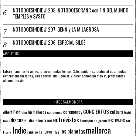
NOTODOESINDIE # 208: NOTODOESCRANC con FIN DEL MUNDO,
TEMPLES y SVSTO
NOTODOESINDIE # 207: GENN y LA MILAGROSA
NOTODOESINDIE # 206: ESPECIAL SILOÉ
ABOUT US
Labore nonumes te vel, vis id errem tantas tempor. Solet quidam salutatus at quo. Tantas
comprehensam te sea, usu sanctus similique ei. Viderer admodum mea et, probo tantas
alienum ne vim.
NUBE SALMONERA
CONCIERTOS
ceremoney
cultura
Albert Petit
bn mallorca
blur
canciones
David
entrevistas
discos
el día eléctrico
Escorpio
FESTIVALES
es gremi
Bowie
folk
mallorca
Indie
los planetas
Lava fizz
jane yo
l.a.
hipster