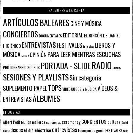
SALMONES A LA CARTA
ARTÍCULOS
BALEARES
CINE Y MÚSICA
CONCIERTOS
EDITORIAL
EL RINCÓN DE DANIEL
DOCUMENTALES
ENTREVISTAS
FESTIVALES
LIBROS Y
HIGIÉNICO
Interview
PARA LEER MIENTRAS ESCUCHAS
MÚSICA
OPINIÓN
Music
RADIO
PORTADA - SLIDE
PHOTOGRAPHIC SOUNDS
SERIES
SESIONES Y PLAYLISTS
Sin categoría
TOPS
SUPLEMENTO PAPEL
VÍDEOS &
VIDEOJUEGOS Y MÚSICA
ÁLBUMES
ENTREVISTAS
ETIQUETAS
CONCIERTOS
ceremoney
cultura
Albert Petit
bn mallorca
blur
canciones
David
entrevistas
discos
el día eléctrico
Escorpio
FESTIVALES
es gremi
Bowie
folk