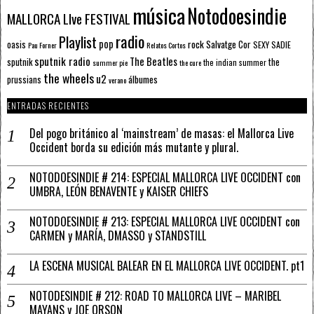
música
Notodoesindie
MALLORCA LIve FESTIVAL
radio
Playlist
pop
rock
Salvatge Cor
oasis
SEXY SADIE
Pau Forner
Relatos Cortos
sputnik radio
The Beatles
sputnik
the
the indian summer
summer pie
the cure
the wheels
u2
álbumes
prussians
verano
ENTRADAS RECIENTES
Del pogo británico al ‘mainstream’ de masas: el Mallorca Live
Occident borda su edición más mutante y plural.
NOTODOESINDIE # 214: ESPECIAL MALLORCA LIVE OCCIDENT con
UMBRA, LEÓN BENAVENTE y KAISER CHIEFS
NOTODOESINDIE # 213: ESPECIAL MALLORCA LIVE OCCIDENT con
CARMEN y MARÍA, DMASSO y STANDSTILL
LA ESCENA MUSICAL BALEAR EN EL MALLORCA LIVE OCCIDENT. pt1
NOTODESINDIE # 212: ROAD TO MALLORCA LIVE – MARIBEL
MAYANS y JOE ORSON