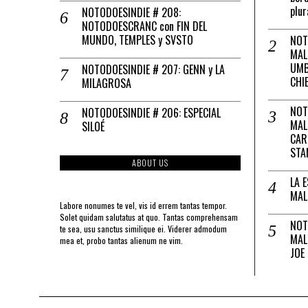
plur
NOTODOESINDIE # 208:
NOTODOESCRANC con FIN DEL
MUNDO, TEMPLES y SVSTO
NOT
MAL
UMB
NOTODOESINDIE # 207: GENN y LA
CHI
MILAGROSA
NOT
NOTODOESINDIE # 206: ESPECIAL
MAL
SILOÉ
CAR
STA
ABOUT US
LA 
MAL
Labore nonumes te vel, vis id errem tantas tempor.
Solet quidam salutatus at quo. Tantas comprehensam
NOT
te sea, usu sanctus similique ei. Viderer admodum
MAL
mea et, probo tantas alienum ne vim.
JOE