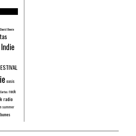
David Bowie
tas
Indie
FESTIVAL
ie
oasis
rock
 Cortos
k radio
an summer
lbumes