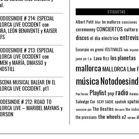
al.
ETIQUETAS
ODOESINDIE # 214: ESPECIAL
Albert Petit
bn mallorca
blur
canciones
LORCA LIVE OCCIDENT con
CONCIERTOS
ceremoney
cultura
RA, LEÓN BENAVENTE y KAISER
entrevis
EFS
discos
el día eléctrico
Escorpio
FESTIVALES
ODOESINDIE # 213: ESPECIAL
es gremi
folk
hipster
LORCA LIVE OCCIDENT con
los planetas
Lava fizz
jane yo
l.a.
MEN y MARÍA, DMASSO y
mallorca
MALLORCA LIve 
NDSTILL
música
Notodoesind
ESCENA MUSICAL BALEAR EN EL
LORCA LIVE OCCIDENT. pt1
radio
Playlist
pop
Pau Forner
Relatos
sputni
ODESINDIE # 212: ROAD TO
Salvatge Cor
sputnik
SEXY SADIE
LORCA LIVE – MARIBEL MAYANS y
The Beatles
the indi
summer pie
the cure
 ORSON
the wheels
u2
á
the prussians
verano