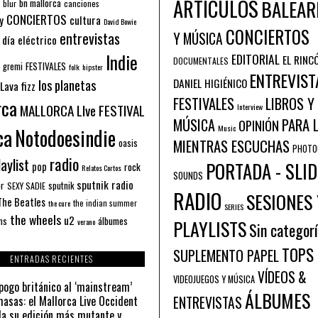
ARTÍCULOS
BALEAR
bn mallorca
blur
canciones
CONCIERTOS
y
cultura
David Bowie
CONCIERTOS
entrevistas
Y MÚSICA
 día eléctrico
Indie
EDITORIAL
EL RINC
DOCUMENTALES
FESTIVALES
 gremi
folk
hipster
ENTREVIST
los planetas
DANIEL HIGIÉNICO
Lava fizz
FESTIVALES
LIBROS Y
rca
MALLORCA LIve FESTIVAL
Interview
PARA 
MÚSICA
OPINIÓN
ca
Music
Notodoesindie
MIENTRAS ESCUCHAS
oasis
PHOTO
radio
aylist
PORTADA - SLID
pop
rock
Relatos Cortos
SOUNDS
sputnik radio
or
sputnik
SEXY SADIE
RADIO
SESIONES 
The Beatles
the indian summer
the cure
SERIES
the wheels
u2
álbumes
ns
PLAYLISTS
verano
Sin categor
TOPS
SUPLEMENTO PAPEL
ENTRADAS RECIENTES
VÍDEOS &
VIDEOJUEGOS Y MÚSICA
pogo británico al ‘mainstream’
ÁLBUMES
asas: el Mallorca Live Occident
ENTREVISTAS
a su edición más mutante y