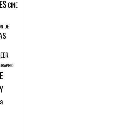
ES
CINE
ÓN DE
AS
LEER
GRAPHIC
E
Y
ía