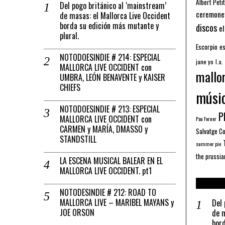
Albert Petit
Del pogo británico al ‘mainstream’
ceremone
de masas: el Mallorca Live Occident
borda su edición más mutante y
discos
el
plural.
Escorpio
es
NOTODOESINDIE # 214: ESPECIAL
jane yo
l.a.
MALLORCA LIVE OCCIDENT con
mallo
UMBRA, LEÓN BENAVENTE y KAISER
CHIEFS
músi
NOTODOESINDIE # 213: ESPECIAL
Pl
MALLORCA LIVE OCCIDENT con
Pau Forner
CARMEN y MARÍA, DMASSO y
Salvatge C
STANDSTILL
summer pie
the prussia
LA ESCENA MUSICAL BALEAR EN EL
MALLORCA LIVE OCCIDENT. pt1
NOTODESINDIE # 212: ROAD TO
MALLORCA LIVE – MARIBEL MAYANS y
Del 
JOE ORSON
de m
bord