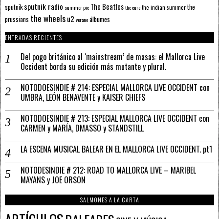
sputnik radio
The Beatles
sputnik
the
the indian summer
summer pie
the cure
the wheels
u2
álbumes
prussians
verano
ENTRADAS RECIENTES
Del pogo británico al ‘mainstream’ de masas: el Mallorca Live
Occident borda su edición más mutante y plural.
NOTODOESINDIE # 214: ESPECIAL MALLORCA LIVE OCCIDENT con
UMBRA, LEÓN BENAVENTE y KAISER CHIEFS
NOTODOESINDIE # 213: ESPECIAL MALLORCA LIVE OCCIDENT con
CARMEN y MARÍA, DMASSO y STANDSTILL
LA ESCENA MUSICAL BALEAR EN EL MALLORCA LIVE OCCIDENT. pt1
NOTODESINDIE # 212: ROAD TO MALLORCA LIVE – MARIBEL
MAYANS y JOE ORSON
SALMONES A LA CARTA