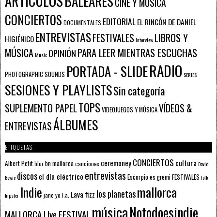
ARTÍCULOS
BALEARES
CINE Y MÚSICA
CONCIERTOS
EDITORIAL
EL RINCÓN DE DANIEL
DOCUMENTALES
ENTREVISTAS
FESTIVALES
LIBROS Y
HIGIÉNICO
Interview
PARA LEER MIENTRAS ESCUCHAS
MÚSICA
OPINIÓN
Music
RADIO
PORTADA - SLIDE
PHOTOGRAPHIC SOUNDS
SERIES
SESIONES Y PLAYLISTS
Sin categoría
TOPS
SUPLEMENTO PAPEL
VÍDEOS &
VIDEOJUEGOS Y MÚSICA
ÁLBUMES
ENTREVISTAS
ETIQUETAS
CONCIERTOS
ceremoney
cultura
Albert Petit
bn mallorca
blur
canciones
David
entrevistas
discos
el día eléctrico
Escorpio
FESTIVALES
es gremi
Bowie
folk
mallorca
Indie
los planetas
Lava fizz
jane yo
l.a.
hipster
música
Notodoesindie
MALLORCA LIve FESTIVAL