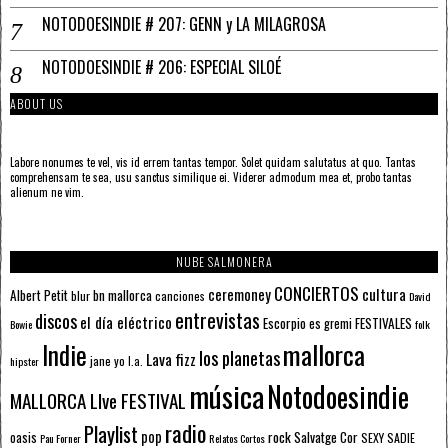
NOTODOESINDIE # 207: GENN y LA MILAGROSA
NOTODOESINDIE # 206: ESPECIAL SILOÉ
ABOUT US
Labore nonumes te vel, vis id errem tantas tempor. Solet quidam salutatus at quo. Tantas
comprehensam te sea, usu sanctus similique ei. Viderer admodum mea et, probo tantas
alienum ne vim.
NUBE SALMONERA
CONCIERTOS
ceremoney
cultura
Albert Petit
bn mallorca
blur
canciones
David
entrevistas
discos
el día eléctrico
Escorpio
FESTIVALES
es gremi
Bowie
folk
mallorca
Indie
los planetas
Lava fizz
jane yo
l.a.
hipster
música
Notodoesindie
MALLORCA LIve FESTIVAL
radio
Playlist
pop
rock
Salvatge Cor
oasis
SEXY SADIE
Pau Forner
Relatos Cortos