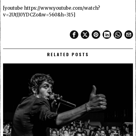
[youtube https://www.youtube.com/watch?
v=2UtJJ0YDCZo&w=560&h=315]
RELATED POSTS