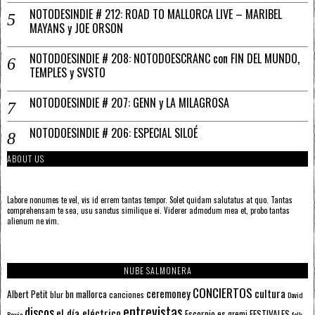
NOTODESINDIE # 212: ROAD TO MALLORCA LIVE – MARIBEL
MAYANS y JOE ORSON
NOTODOESINDIE # 208: NOTODOESCRANC con FIN DEL MUNDO,
TEMPLES y SVSTO
NOTODOESINDIE # 207: GENN y LA MILAGROSA
NOTODOESINDIE # 206: ESPECIAL SILOÉ
ABOUT US
Labore nonumes te vel, vis id errem tantas tempor. Solet quidam salutatus at quo. Tantas
comprehensam te sea, usu sanctus similique ei. Viderer admodum mea et, probo tantas
alienum ne vim.
NUBE SALMONERA
CONCIERTOS
ceremoney
cultura
Albert Petit
bn mallorca
blur
canciones
David
entrevistas
discos
el día eléctrico
Escorpio
FESTIVALES
es gremi
Bowie
folk