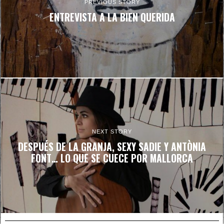
PREVIOUS STORY
ENTREVISTA A LA BIEN QUERIDA
NEXT STORY
DESPUÉS DE LA GRANJA, SEXY SADIE Y ANTÒNIA
FONT… LO QUE SE CUECE POR MALLORCA