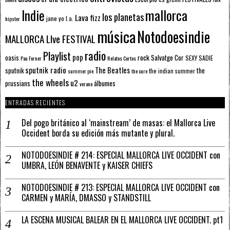
mallorca
Indie
los planetas
Lava fizz
jane yo
l.a.
hipster
música
Notodoesindie
MALLORCA LIve FESTIVAL
radio
Playlist
pop
rock
Salvatge Cor
oasis
SEXY SADIE
Pau Forner
Relatos Cortos
sputnik radio
The Beatles
sputnik
the
the indian summer
summer pie
the cure
the wheels
u2
álbumes
prussians
verano
ENTRADAS RECIENTES
Del pogo británico al ‘mainstream’ de masas: el Mallorca Live
Occident borda su edición más mutante y plural.
NOTODOESINDIE # 214: ESPECIAL MALLORCA LIVE OCCIDENT con
UMBRA, LEÓN BENAVENTE y KAISER CHIEFS
NOTODOESINDIE # 213: ESPECIAL MALLORCA LIVE OCCIDENT con
CARMEN y MARÍA, DMASSO y STANDSTILL
LA ESCENA MUSICAL BALEAR EN EL MALLORCA LIVE OCCIDENT. pt1