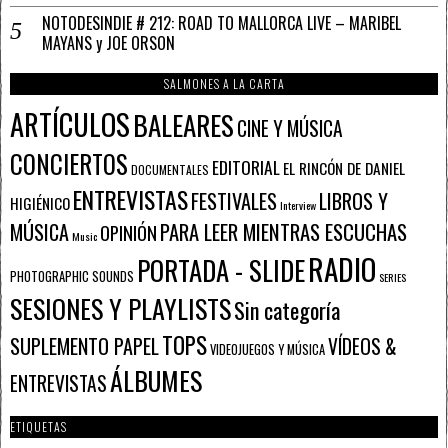
NOTODESINDIE # 212: ROAD TO MALLORCA LIVE – MARIBEL
MAYANS y JOE ORSON
SALMONES A LA CARTA
ARTÍCULOS
BALEARES
CINE Y MÚSICA
CONCIERTOS
EDITORIAL
EL RINCÓN DE DANIEL
DOCUMENTALES
ENTREVISTAS
FESTIVALES
LIBROS Y
HIGIÉNICO
Interview
PARA LEER MIENTRAS ESCUCHAS
MÚSICA
OPINIÓN
Music
RADIO
PORTADA - SLIDE
PHOTOGRAPHIC SOUNDS
SERIES
SESIONES Y PLAYLISTS
Sin categoría
TOPS
SUPLEMENTO PAPEL
VÍDEOS &
VIDEOJUEGOS Y MÚSICA
ÁLBUMES
ENTREVISTAS
ETIQUETAS