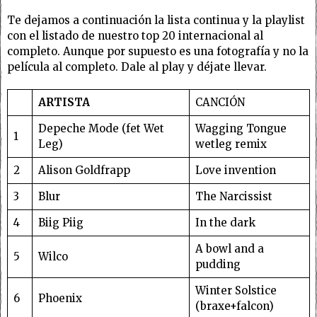
Te dejamos a continuación la lista continua y la playlist
con el listado de nuestro top 20 internacional al
completo. Aunque por supuesto es una fotografía y no la
película al completo. Dale al play y déjate llevar.
ARTISTA
CANCIÓN
Depeche Mode (fet Wet
Wagging Tongue
1
Leg)
wetleg remix
2
Alison Goldfrapp
Love invention
3
Blur
The Narcissist
4
Biig Piig
In the dark
A bowl and a
5
Wilco
pudding
Winter Solstice
6
Phoenix
(braxe+falcon)