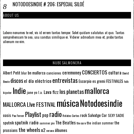
NOTODOESINDIE # 206: ESPECIAL SILOÉ
ABOUT US
Labore nonumes te vel, vis id errem tantas tempor. Solet quidam salutatus at quo. Tantas
comprehensam te sea, usu sanctus similique ei. Viderer admodum mea et, probo tantas
alienum ne vim.
NUBE SALMONERA
CONCIERTOS
ceremoney
cultura
Albert Petit
bn mallorca
blur
canciones
David
entrevistas
discos
el día eléctrico
Escorpio
FESTIVALES
es gremi
Bowie
folk
mallorca
Indie
los planetas
Lava fizz
jane yo
l.a.
hipster
música
Notodoesindie
MALLORCA LIve FESTIVAL
radio
Playlist
pop
rock
Salvatge Cor
oasis
SEXY SADIE
Pau Forner
Relatos Cortos
sputnik radio
The Beatles
sputnik
the
the indian summer
summer pie
the cure
the wheels
u2
álbumes
prussians
verano