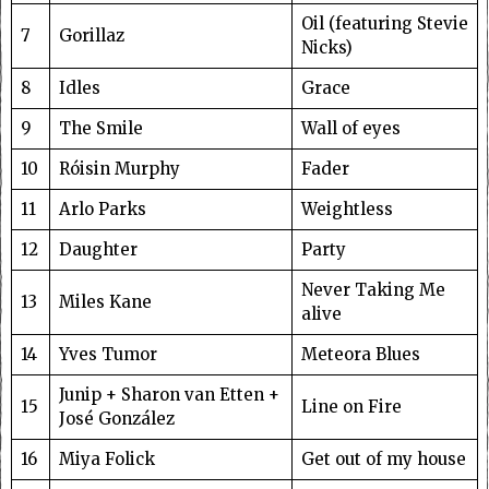
Oil (featuring Stevie
7
Gorillaz
Nicks)
8
Idles
Grace
9
The Smile
Wall of eyes
10
Róisin Murphy
Fader
11
Arlo Parks
Weightless
12
Daughter
Party
Never Taking Me
13
Miles Kane
alive
14
Yves Tumor
Meteora Blues
Junip + Sharon van Etten +
15
Line on Fire
José González
16
Miya Folick
Get out of my house