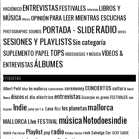
ENTREVISTAS
FESTIVALES
LIBROS Y
HIGIÉNICO
Interview
PARA LEER MIENTRAS ESCUCHAS
MÚSICA
OPINIÓN
Music
RADIO
PORTADA - SLIDE
PHOTOGRAPHIC SOUNDS
SERIES
SESIONES Y PLAYLISTS
Sin categoría
TOPS
SUPLEMENTO PAPEL
VÍDEOS &
VIDEOJUEGOS Y MÚSICA
ÁLBUMES
ENTREVISTAS
ETIQUETAS
CONCIERTOS
ceremoney
cultura
Albert Petit
bn mallorca
blur
canciones
David
entrevistas
discos
el día eléctrico
Escorpio
FESTIVALES
es gremi
Bowie
folk
mallorca
Indie
los planetas
Lava fizz
jane yo
l.a.
hipster
música
Notodoesindie
MALLORCA LIve FESTIVAL
radio
Playlist
pop
rock
Salvatge Cor
oasis
SEXY SADIE
Pau Forner
Relatos Cortos