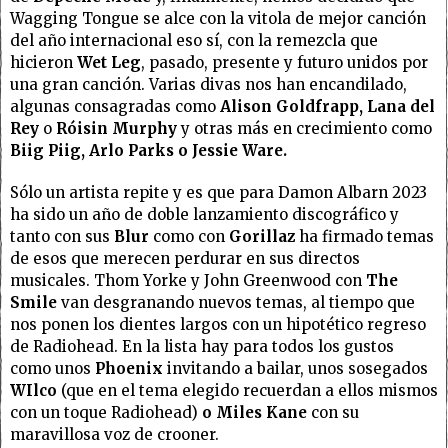
Wagging Tongue se alce con la vitola de mejor canción
del año internacional eso sí, con la remezcla que
hicieron
Wet Leg
, pasado, presente y futuro unidos por
una gran canción. Varias divas nos han encandilado,
algunas consagradas como
Alison Goldfrapp, Lana del
Rey
o
Róisin Murphy
y otras más en crecimiento como
Biig Piig, Arlo Parks o Jessie Ware.
Sólo un artista repite y es que para Damon Albarn 2023
ha sido un año de doble lanzamiento discográfico y
tanto con sus
Blur
como con
Gorillaz
ha firmado temas
de esos que merecen perdurar en sus directos
musicales. Thom Yorke y John Greenwood con
The
Smile
van desgranando nuevos temas, al tiempo que
nos ponen los dientes largos con un hipotético regreso
de Radiohead. En la lista hay para todos los gustos
como unos
Phoenix
invitando a bailar,
unos sosegados
WIlco
(que en el tema elegido recuerdan a ellos mismos
con un toque Radiohead)
o Miles Kane
con su
maravillosa voz de crooner.