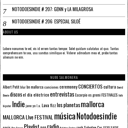
NOTODOESINDIE # 207: GENN y LA MILAGROSA
NOTODOESINDIE # 206: ESPECIAL SILOÉ
ABOUT US
Labore nonumes te vel, vis id errem tantas tempor. Solet quidam salutatus at quo. Tantas
comprehensam te sea, usu sanctus similique ei. Viderer admodum mea et, probo tantas
alienum ne vim.
NUBE SALMONERA
CONCIERTOS
ceremoney
cultura
Albert Petit
bn mallorca
blur
canciones
David
entrevistas
discos
el día eléctrico
Escorpio
FESTIVALES
es gremi
Bowie
folk
mallorca
Indie
los planetas
Lava fizz
jane yo
l.a.
hipster
música
Notodoesindie
MALLORCA LIve FESTIVAL
radio
Playlist
pop
rock
Salvatge Cor
oasis
SEXY SADIE
Pau Forner
Relatos Cortos