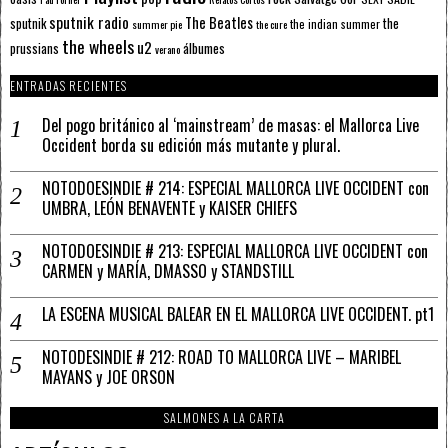
sputnik radio
The Beatles
sputnik
the
the indian summer
summer pie
the cure
the wheels
u2
álbumes
prussians
verano
ENTRADAS RECIENTES
Del pogo británico al ‘mainstream’ de masas: el Mallorca Live
Occident borda su edición más mutante y plural.
NOTODOESINDIE # 214: ESPECIAL MALLORCA LIVE OCCIDENT con
UMBRA, LEÓN BENAVENTE y KAISER CHIEFS
NOTODOESINDIE # 213: ESPECIAL MALLORCA LIVE OCCIDENT con
CARMEN y MARÍA, DMASSO y STANDSTILL
LA ESCENA MUSICAL BALEAR EN EL MALLORCA LIVE OCCIDENT. pt1
NOTODESINDIE # 212: ROAD TO MALLORCA LIVE – MARIBEL
MAYANS y JOE ORSON
SALMONES A LA CARTA