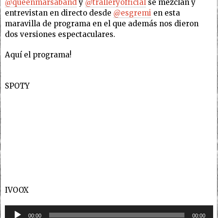
@queenmarsaband
y
@tralleryofficial
se mezclan y
entrevistan en directo desde
@esgremi
en esta
maravilla de programa en el que además nos dieron
dos versiones espectaculares.
Aquí el programa!
SPOTY
IVOOX
Reproductor
00:00
00:00