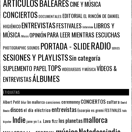
ARTÍCULOS
BALEARES
CINE Y MÚSICA
CONCIERTOS
EDITORIAL
EL RINCÓN DE DANIEL
DOCUMENTALES
ENTREVISTAS
FESTIVALES
LIBROS Y
HIGIÉNICO
Interview
PARA LEER MIENTRAS ESCUCHAS
MÚSICA
OPINIÓN
Music
RADIO
PORTADA - SLIDE
PHOTOGRAPHIC SOUNDS
SERIES
SESIONES Y PLAYLISTS
Sin categoría
TOPS
SUPLEMENTO PAPEL
VÍDEOS &
VIDEOJUEGOS Y MÚSICA
ÁLBUMES
ENTREVISTAS
ETIQUETAS
CONCIERTOS
ceremoney
cultura
Albert Petit
bn mallorca
blur
canciones
David
entrevistas
discos
el día eléctrico
Escorpio
FESTIVALES
es gremi
Bowie
folk
mallorca
Indie
los planetas
Lava fizz
jane yo
l.a.
hipster
música
Notodoesindie