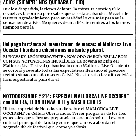
ADIÓS (SIEMPRE NOS QUEDARÁ EL FIB)
Huele a despedida, la tienes delante, la miras, te sonríe y tú le
devuelves la sonrisa pero sabes que se está acabando… Mezcla de
ternura, agradecimiento pero en realidad lo que más pesa es la
sensación de alivio. No quieres decir adiós, te remites a los buenos
tiempos pero la
Del pogo británico al ‘mainstream’ de masas: el Mallorca Live
Occident borda su edición más mutante y plural.
RUSOWSKY, LEÓN BENAVENTE y KOMODO GARCÍA BRILLARON
CON SUS ACTUACIONES INCREÍBLES. La novena edición del
Mallorca Live Festival (rebautizado como Mallorca Live Occident)
se coronó y reventó todas las expectativas llenando el precioso
recinto situado un año más en Calvià. Nuestro sitio favorito volvió a
lucir espectacular para dar el
NOTODOESINDIE # 214: ESPECIAL MALLORCA LIVE OCCIDENT
con UMBRA, LEÓN BENAVENTE y KAISER CHIEFS
Último especial de Notodoesindie sobre el MALLORCA LIVE
OCCIDENT en Cultura Oberta radio. Tercer programa de los tres
especiales que te hemos preparado un año más sobre el evento
cultural principal de la isla y con el que vamos a abordar el
segundo día de festival que, como ya sabrás,