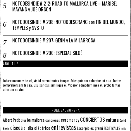
NOTODESINDIE # 212: ROAD TO MALLORCA LIVE – MARIBEL
MAYANS y JOE ORSON
NOTODOESINDIE # 208: NOTODOESCRANC con FIN DEL MUNDO,
TEMPLES y SVSTO
NOTODOESINDIE # 207: GENN y LA MILAGROSA
NOTODOESINDIE # 206: ESPECIAL SILOÉ
ABOUT US
Labore nonumes te vel, vis id errem tantas tempor. Solet quidam salutatus at quo. Tantas
comprehensam te sea, usu sanctus similique ei. Viderer admodum mea et, probo tantas
alienum ne vim.
NUBE SALMONERA
CONCIERTOS
ceremoney
cultura
Albert Petit
bn mallorca
blur
canciones
David
entrevistas
discos
el día eléctrico
Escorpio
FESTIVALES
es gremi
Bowie
folk