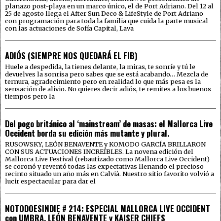
planazo post-playa en un marco único, el de Port Adriano. Del 12 al
25 de agosto llega el After Sun Deco & LifeStyle de Port Adriano
con programación para toda la familia que cuida la parte musical
con las actuaciones de Sofía Capital, Lava
ADIÓS (SIEMPRE NOS QUEDARÁ EL FIB)
Huele a despedida, la tienes delante, la miras, te sonríe y tú le
devuelves la sonrisa pero sabes que se está acabando… Mezcla de
ternura, agradecimiento pero en realidad lo que más pesa es la
sensación de alivio. No quieres decir adiós, te remites a los buenos
tiempos pero la
Del pogo británico al ‘mainstream’ de masas: el Mallorca Live
Occident borda su edición más mutante y plural.
RUSOWSKY, LEÓN BENAVENTE y KOMODO GARCÍA BRILLARON
CON SUS ACTUACIONES INCREÍBLES. La novena edición del
Mallorca Live Festival (rebautizado como Mallorca Live Occident)
se coronó y reventó todas las expectativas llenando el precioso
recinto situado un año más en Calvià. Nuestro sitio favorito volvió a
lucir espectacular para dar el
NOTODOESINDIE # 214: ESPECIAL MALLORCA LIVE OCCIDENT
con UMBRA, LEÓN BENAVENTE y KAISER CHIEFS