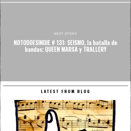
NEXT STORY
NOTODOESINDIE # 131: SEISMO, la batalla de
bandas; QUEEN MARSA y TRALLERY
LATEST FROM BLOG