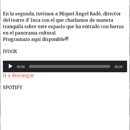
En la segunda, tuvimos a Miquel Àngel Radó, director
del teatre d’ Inca con el que charlamos de manera
tranquila sobre este espacio que ha entrado con fuerza
en el panorama cultural.
Programazo aquí disponible!!!
IVOOX
Reproductor
00:00
00:00
de
Ir a descargar
audio
SPOTIFY