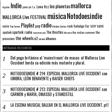
mallorca
Indie
los planetas
Lava fizz
jane yo
l.a.
hipster
música
Notodoesindie
MALLORCA LIve FESTIVAL
radio
Playlist
pop
rock
Salvatge Cor
oasis
SEXY SADIE
Pau Forner
Relatos Cortos
sputnik radio
The Beatles
sputnik
the
the indian summer
summer pie
the cure
the wheels
u2
álbumes
prussians
verano
ENTRADAS RECIENTES
Del pogo británico al ‘mainstream’ de masas: el Mallorca Live
Occident borda su edición más mutante y plural.
NOTODOESINDIE # 214: ESPECIAL MALLORCA LIVE OCCIDENT con
UMBRA, LEÓN BENAVENTE y KAISER CHIEFS
NOTODOESINDIE # 213: ESPECIAL MALLORCA LIVE OCCIDENT con
CARMEN y MARÍA, DMASSO y STANDSTILL
LA ESCENA MUSICAL BALEAR EN EL MALLORCA LIVE OCCIDENT. pt1