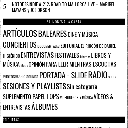
NOTODESINDIE # 212: ROAD TO MALLORCA LIVE – MARIBEL
MAYANS y JOE ORSON
SALMONES A LA CARTA
ARTÍCULOS
BALEARES
CINE Y MÚSICA
CONCIERTOS
EDITORIAL
EL RINCÓN DE DANIEL
DOCUMENTALES
ENTREVISTAS
FESTIVALES
LIBROS Y
HIGIÉNICO
Interview
PARA LEER MIENTRAS ESCUCHAS
MÚSICA
OPINIÓN
Music
RADIO
PORTADA - SLIDE
PHOTOGRAPHIC SOUNDS
SERIES
SESIONES Y PLAYLISTS
Sin categoría
TOPS
SUPLEMENTO PAPEL
VÍDEOS &
VIDEOJUEGOS Y MÚSICA
ÁLBUMES
ENTREVISTAS
ETIQUETAS