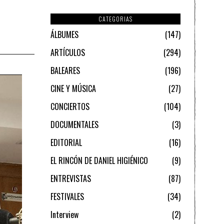
CATEGORIAS
ÁLBUMES
147
ARTÍCULOS
294
BALEARES
196
CINE Y MÚSICA
27
CONCIERTOS
104
DOCUMENTALES
3
EDITORIAL
16
EL RINCÓN DE DANIEL HIGIÉNICO
9
ENTREVISTAS
87
FESTIVALES
34
Interview
2