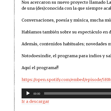
Nos acercaron su nuevo proyecto llamado La F
de una (des)conocida con la que siempre aca
Conversaciones, poesía y música, mucha músi
Hablamos también sobre su espectáculo en dir
Además, contenidos habituales; novedades mu
Notodoesindie, el programa para indios y sa
Aquí el programa!!
https://open.spotify.com/embed/episode/5
Reproductor
00:00
de
Ir a descargar
audio