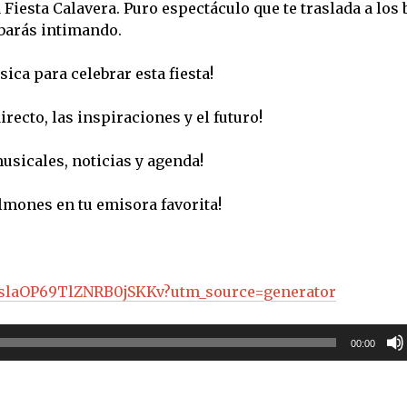
iesta Calavera. Puro espectáculo que te traslada a los 
barás intimando.
ca para celebrar esta fiesta!
ecto, las inspiraciones y el futuro!
sicales, noticias y agenda!
lmones en tu emisora favorita!
H8slaOP69TlZNRB0jSKKv?utm_source=generator
00:00