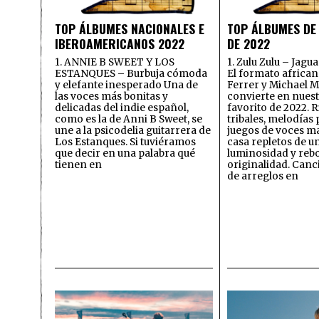
TOP ÁLBUMES NACIONALES E
TOP ÁLBUMES DE
IBEROAMERICANOS 2022
DE 2022
1. ANNIE B SWEET Y LOS
1. Zulu Zulu – Jagu
ESTANQUES – Burbuja cómoda
El formato african
y elefante inesperado Una de
Ferrer y Michael M
las voces más bonitas y
convierte en nuest
delicadas del indie español,
favorito de 2022. 
como es la de Anni B Sweet, se
tribales, melodías
une a la psicodelia guitarrera de
juegos de voces ma
Los Estanques. Si tuviéramos
casa repletos de u
que decir en una palabra qué
luminosidad y reb
tienen en
originalidad. Canc
de arreglos en