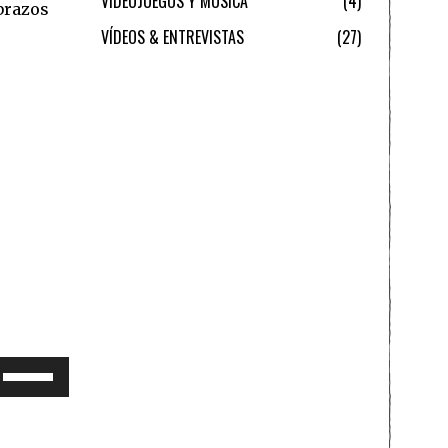
VIDEOJUEGOS Y MÚSICA
4
brazos
VÍDEOS & ENTREVISTAS
27
Utiliza
las
teclas
de