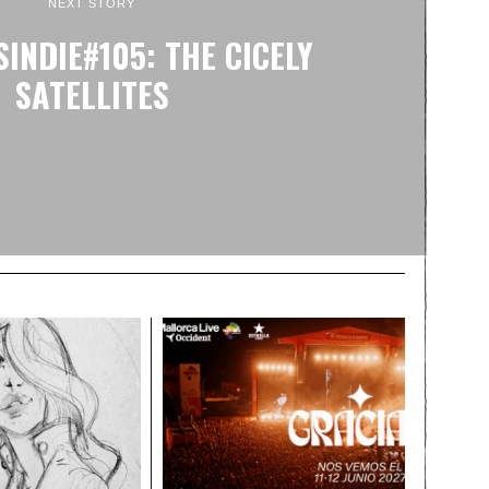
NEXT STORY
INDIE#105: THE CICELY
SATELLITES