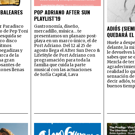
 BALEARES
POP ADRIANO AFTER SUN
PLAYLIST’19
ar Paradisco
Gastronomía, diseño,
ADIÓS (SIE
o de Pep Toni
mercadillo, música… te
QUEDARÁ EL 
esquida se
presentamos un planazo post-
ro disco
playa en un marco único, el de
Huele a despe
Ritmos
Port Adriano. Del 12 al 25 de
delante, la mi
 pegadizas y
agosto llega el After Sun Deco &
le devuelves 
rca de la
LifeStyle de Port Adriano con
sabes que se
na gran
programación para toda la
Mezcla de ter
osantes de
familia que cuida la parte
agradecimien
iones llenas
musical con las actuaciones
realidad lo q
de Sofía Capital, Lava
sensación de 
decir adiós, t
buenos tiemp