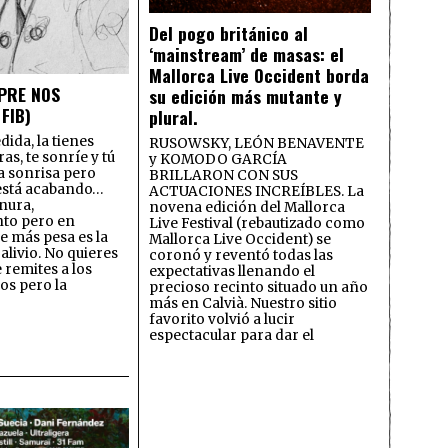
Del pogo británico al
‘mainstream’ de masas: el
Mallorca Live Occident borda
MPRE NOS
su edición más mutante y
FIB)
plural.
dida, la tienes
RUSOWSKY, LEÓN BENAVENTE
ras, te sonríe y tú
y KOMODO GARCÍA
la sonrisa pero
BRILLARON CON SUS
 está acabando…
ACTUACIONES INCREÍBLES. La
nura,
novena edición del Mallorca
to pero en
Live Festival (rebautizado como
ue más pesa es la
Mallorca Live Occident) se
alivio. No quieres
coronó y reventó todas las
e remites a los
expectativas llenando el
os pero la
precioso recinto situado un año
más en Calvià. Nuestro sitio
favorito volvió a lucir
espectacular para dar el