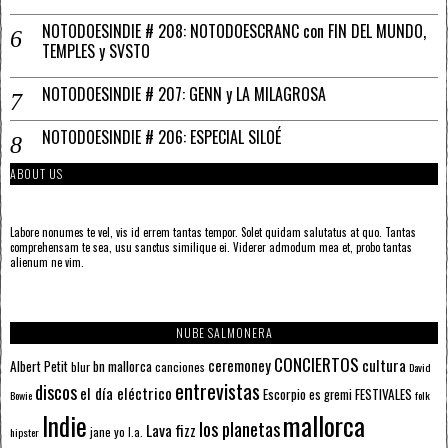
NOTODOESINDIE # 208: NOTODOESCRANC con FIN DEL MUNDO,
TEMPLES y SVSTO
NOTODOESINDIE # 207: GENN y LA MILAGROSA
NOTODOESINDIE # 206: ESPECIAL SILOÉ
ABOUT US
Labore nonumes te vel, vis id errem tantas tempor. Solet quidam salutatus at quo. Tantas
comprehensam te sea, usu sanctus similique ei. Viderer admodum mea et, probo tantas
alienum ne vim.
NUBE SALMONERA
CONCIERTOS
ceremoney
cultura
Albert Petit
bn mallorca
blur
canciones
David
entrevistas
discos
el día eléctrico
Escorpio
FESTIVALES
es gremi
Bowie
folk
mallorca
Indie
los planetas
Lava fizz
jane yo
l.a.
hipster