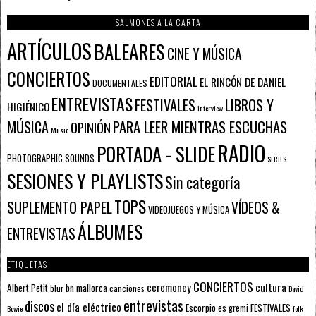
SALMONES A LA CARTA
ARTÍCULOS
BALEARES
CINE Y MÚSICA
CONCIERTOS
EDITORIAL
EL RINCÓN DE DANIEL
DOCUMENTALES
ENTREVISTAS
FESTIVALES
LIBROS Y
HIGIÉNICO
Interview
PARA LEER MIENTRAS ESCUCHAS
MÚSICA
OPINIÓN
Music
RADIO
PORTADA - SLIDE
PHOTOGRAPHIC SOUNDS
SERIES
SESIONES Y PLAYLISTS
Sin categoría
TOPS
SUPLEMENTO PAPEL
VÍDEOS &
VIDEOJUEGOS Y MÚSICA
ÁLBUMES
ENTREVISTAS
ETIQUETAS
CONCIERTOS
ceremoney
cultura
Albert Petit
bn mallorca
blur
canciones
David
entrevistas
discos
el día eléctrico
Escorpio
FESTIVALES
es gremi
Bowie
folk