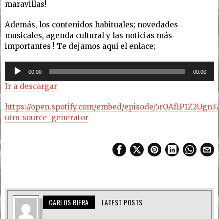
maravillas!
Además, los contenidos habituales; novedades
musicales, agenda cultural y las noticias más
importantes ! Te dejamos aquí el enlace;
Reproductor
00:00
00:00
de
Ir a descargar
audio
https://open.spotify.com/embed/episode/5rOAfIP1Z2Ugn3
utm_source=generator
CARLOS RIERA
LATEST POSTS