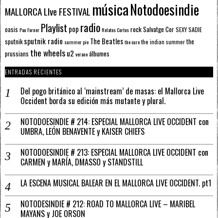
música
Notodoesindie
MALLORCA LIve FESTIVAL
radio
Playlist
pop
rock
Salvatge Cor
oasis
SEXY SADIE
Pau Forner
Relatos Cortos
sputnik radio
The Beatles
sputnik
the
the indian summer
summer pie
the cure
the wheels
u2
álbumes
prussians
verano
ENTRADAS RECIENTES
Del pogo británico al ‘mainstream’ de masas: el Mallorca Live
Occident borda su edición más mutante y plural.
NOTODOESINDIE # 214: ESPECIAL MALLORCA LIVE OCCIDENT con
UMBRA, LEÓN BENAVENTE y KAISER CHIEFS
NOTODOESINDIE # 213: ESPECIAL MALLORCA LIVE OCCIDENT con
CARMEN y MARÍA, DMASSO y STANDSTILL
LA ESCENA MUSICAL BALEAR EN EL MALLORCA LIVE OCCIDENT. pt1
NOTODESINDIE # 212: ROAD TO MALLORCA LIVE – MARIBEL
MAYANS y JOE ORSON