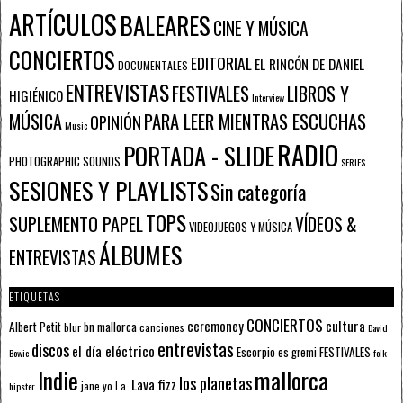
ARTÍCULOS
BALEARES
CINE Y MÚSICA
CONCIERTOS
EDITORIAL
EL RINCÓN DE DANIEL
DOCUMENTALES
ENTREVISTAS
FESTIVALES
LIBROS Y
HIGIÉNICO
Interview
PARA LEER MIENTRAS ESCUCHAS
MÚSICA
OPINIÓN
Music
RADIO
PORTADA - SLIDE
PHOTOGRAPHIC SOUNDS
SERIES
SESIONES Y PLAYLISTS
Sin categoría
TOPS
SUPLEMENTO PAPEL
VÍDEOS &
VIDEOJUEGOS Y MÚSICA
ÁLBUMES
ENTREVISTAS
ETIQUETAS
CONCIERTOS
ceremoney
cultura
Albert Petit
bn mallorca
blur
canciones
David
entrevistas
discos
el día eléctrico
Escorpio
FESTIVALES
es gremi
Bowie
folk
mallorca
Indie
los planetas
Lava fizz
jane yo
l.a.
hipster