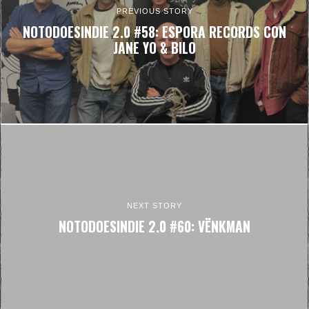
PREVIOUS STORY
NOTODOESINDIE 2.0 #58: ESPORA RECORDS CON
JANE YO & BILO
NEXT STORY
NOTODOESINDIE 2.0 #60: VËNKMAN