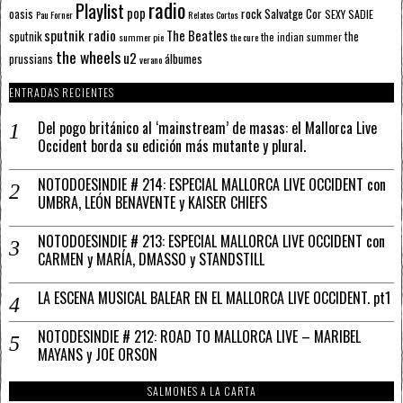
radio
Playlist
pop
rock
Salvatge Cor
oasis
SEXY SADIE
Pau Forner
Relatos Cortos
sputnik radio
The Beatles
sputnik
the
the indian summer
summer pie
the cure
the wheels
u2
álbumes
prussians
verano
ENTRADAS RECIENTES
Del pogo británico al ‘mainstream’ de masas: el Mallorca Live
Occident borda su edición más mutante y plural.
NOTODOESINDIE # 214: ESPECIAL MALLORCA LIVE OCCIDENT con
UMBRA, LEÓN BENAVENTE y KAISER CHIEFS
NOTODOESINDIE # 213: ESPECIAL MALLORCA LIVE OCCIDENT con
CARMEN y MARÍA, DMASSO y STANDSTILL
LA ESCENA MUSICAL BALEAR EN EL MALLORCA LIVE OCCIDENT. pt1
NOTODESINDIE # 212: ROAD TO MALLORCA LIVE – MARIBEL
MAYANS y JOE ORSON
SALMONES A LA CARTA