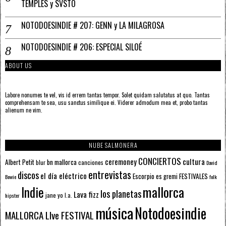
TEMPLES y SVSTO
NOTODOESINDIE # 207: GENN y LA MILAGROSA
NOTODOESINDIE # 206: ESPECIAL SILOÉ
ABOUT US
Labore nonumes te vel, vis id errem tantas tempor. Solet quidam salutatus at quo. Tantas
comprehensam te sea, usu sanctus similique ei. Viderer admodum mea et, probo tantas
alienum ne vim.
NUBE SALMONERA
CONCIERTOS
ceremoney
cultura
Albert Petit
bn mallorca
blur
canciones
David
entrevistas
discos
el día eléctrico
Escorpio
FESTIVALES
es gremi
Bowie
folk
mallorca
Indie
los planetas
Lava fizz
jane yo
l.a.
hipster
música
Notodoesindie
MALLORCA LIve FESTIVAL