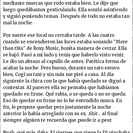
mediante muecas que todo estaba bien. Le dije que
luego quedábamos gesticulando. Ella sonrió asintiendo
y siguió poniendo temas. Después de todo no estaba tan
mal la noche.
Por suerte ese local no cerraba tarde. A las cuatro
cuando se encendieron las luces estaba sonando “More
than this” de Roxy Music, bonita manera de cerrar. Ella
se bajó. Pasó a mi lado y tenía que haberlo visto venir.
Le dio un abrazo al capullo de antes. Patética forma de
acabar la noche. Pero bueno, durante un rato estuvo
bien. Cogí un taxi y sin más me piré a casa. Al día
siguiente la chica con la que había quedado se dignó a
contestar. Al parecer ella no pensaba que habíamos
quedado en firme. Qué rabia, o se queda o no se queda.
Eso de quedar en firme no lo he entendido nunca. En
fin, le propuse quedar pero justamente la noche
anterior lo había arreglado con su ex.
Shit
… al final
siempre alguien te recuerda que puede ir a peor.
Buah, qué más daba. El viernes que viene la DJ pinchaba