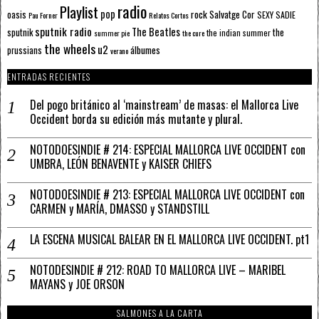
radio
Playlist
pop
rock
Salvatge Cor
oasis
SEXY SADIE
Pau Forner
Relatos Cortos
sputnik radio
The Beatles
sputnik
the
the indian summer
summer pie
the cure
the wheels
u2
álbumes
prussians
verano
ENTRADAS RECIENTES
Del pogo británico al ‘mainstream’ de masas: el Mallorca Live
Occident borda su edición más mutante y plural.
NOTODOESINDIE # 214: ESPECIAL MALLORCA LIVE OCCIDENT con
UMBRA, LEÓN BENAVENTE y KAISER CHIEFS
NOTODOESINDIE # 213: ESPECIAL MALLORCA LIVE OCCIDENT con
CARMEN y MARÍA, DMASSO y STANDSTILL
LA ESCENA MUSICAL BALEAR EN EL MALLORCA LIVE OCCIDENT. pt1
NOTODESINDIE # 212: ROAD TO MALLORCA LIVE – MARIBEL
MAYANS y JOE ORSON
SALMONES A LA CARTA