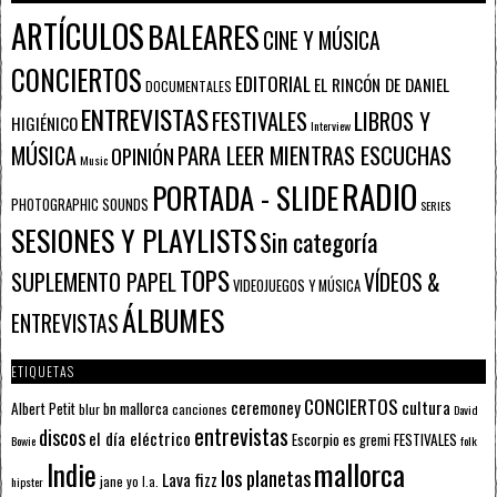
ARTÍCULOS
BALEARES
CINE Y MÚSICA
CONCIERTOS
EDITORIAL
EL RINCÓN DE DANIEL
DOCUMENTALES
ENTREVISTAS
FESTIVALES
LIBROS Y
HIGIÉNICO
Interview
PARA LEER MIENTRAS ESCUCHAS
MÚSICA
OPINIÓN
Music
RADIO
PORTADA - SLIDE
PHOTOGRAPHIC SOUNDS
SERIES
SESIONES Y PLAYLISTS
Sin categoría
TOPS
SUPLEMENTO PAPEL
VÍDEOS &
VIDEOJUEGOS Y MÚSICA
ÁLBUMES
ENTREVISTAS
ETIQUETAS
CONCIERTOS
ceremoney
cultura
Albert Petit
bn mallorca
blur
canciones
David
entrevistas
discos
el día eléctrico
Escorpio
FESTIVALES
es gremi
Bowie
folk
mallorca
Indie
los planetas
Lava fizz
jane yo
l.a.
hipster