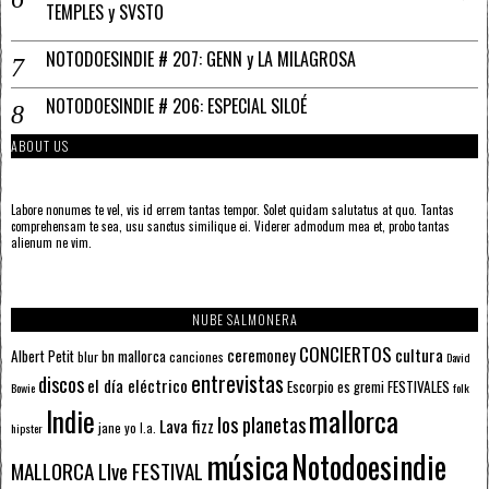
TEMPLES y SVSTO
NOTODOESINDIE # 207: GENN y LA MILAGROSA
NOTODOESINDIE # 206: ESPECIAL SILOÉ
ABOUT US
Labore nonumes te vel, vis id errem tantas tempor. Solet quidam salutatus at quo. Tantas
comprehensam te sea, usu sanctus similique ei. Viderer admodum mea et, probo tantas
alienum ne vim.
NUBE SALMONERA
CONCIERTOS
ceremoney
cultura
Albert Petit
bn mallorca
blur
canciones
David
entrevistas
discos
el día eléctrico
Escorpio
FESTIVALES
es gremi
Bowie
folk
mallorca
Indie
los planetas
Lava fizz
jane yo
l.a.
hipster
música
Notodoesindie
MALLORCA LIve FESTIVAL