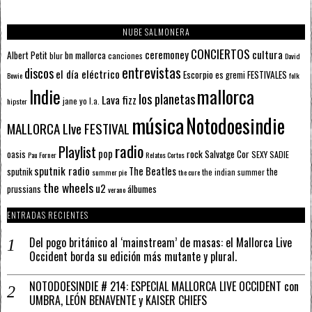
NUBE SALMONERA
CONCIERTOS
ceremoney
cultura
Albert Petit
bn mallorca
blur
canciones
David
entrevistas
discos
el día eléctrico
Escorpio
FESTIVALES
es gremi
Bowie
folk
mallorca
Indie
los planetas
Lava fizz
jane yo
l.a.
hipster
música
Notodoesindie
MALLORCA LIve FESTIVAL
radio
Playlist
pop
rock
Salvatge Cor
oasis
SEXY SADIE
Pau Forner
Relatos Cortos
sputnik radio
The Beatles
sputnik
the
the indian summer
summer pie
the cure
the wheels
u2
álbumes
prussians
verano
ENTRADAS RECIENTES
Del pogo británico al ‘mainstream’ de masas: el Mallorca Live
Occident borda su edición más mutante y plural.
NOTODOESINDIE # 214: ESPECIAL MALLORCA LIVE OCCIDENT con
UMBRA, LEÓN BENAVENTE y KAISER CHIEFS