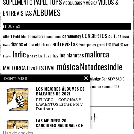
TOPS
SUPLEMENTO PAPEL
VÍDEOS &
VIDEOJUEGOS Y MÚSICA
ÁLBUMES
ENTREVISTAS
ETIQUETAS
CONCIERTOS
ceremoney
cultura
Albert Petit
bn mallorca
blur
canciones
David
entrevistas
discos
el día eléctrico
Escorpio
FESTIVALES
es gremi
Bowie
folk
mallorca
Indie
los planetas
Lava fizz
jane yo
l.a.
hipster
música
Notodoesindie
MALLORCA LIve FESTIVAL
radio
Playlist
pop
DON'T MISS
rock
Salvatge Cor
oasis
SEXY SADIE
Pau Forner
Relatos Cortos
sputnik radio
The Beatles
sputnik
the
the indian summer
summer pie
the cure
LOS MEJORES ÁLBUMES DE
the wheels
u2
BALEARES DE 2021
álbumes
prussians
verano
PELIGRO – CORONAS Y
LAMENTOS Esther, Pol y
Dani son
LAS MEJORES 20
CANCIONES NACIONALES E
IBEROAMERICANAS DE
Uso de cookies