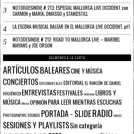
NOTODOESINDIE # 213: ESPECIAL MALLORCA LIVE OCCIDENT con
CARMEN y MARÍA, DMASSO y STANDSTILL
LA ESCENA MUSICAL BALEAR EN EL MALLORCA LIVE OCCIDENT. pt1
NOTODESINDIE # 212: ROAD TO MALLORCA LIVE – MARIBEL
MAYANS y JOE ORSON
SALMONES A LA CARTA
ARTÍCULOS
BALEARES
CINE Y MÚSICA
CONCIERTOS
EDITORIAL
EL RINCÓN DE DANIEL
DOCUMENTALES
ENTREVISTAS
FESTIVALES
LIBROS Y
HIGIÉNICO
Interview
PARA LEER MIENTRAS ESCUCHAS
MÚSICA
OPINIÓN
Music
RADIO
PORTADA - SLIDE
PHOTOGRAPHIC SOUNDS
SERIES
SESIONES Y PLAYLISTS
Sin categoría