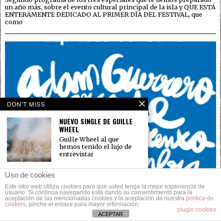
un año más, sobre el evento cultural principal de la isla y QUE ESTÁ
ENTERAMENTE DEDICADO AL PRIMER DÍA DEL FESTIVAL, que
como
DON'T MISS
NUEVO SINGLE DE GUILLE
WHEEL
Guille Wheel al que
hemos tenido el lujo de
entrevistar
PLAYLIST SIDONIE
Uso de cookies
MALLORCA LIVE SUMMER
Este sitio web utiliza cookies para que usted tenga la mejor experiencia de
¡¡¡Ayer fue la prueba piloto
usuario. Si continúa navegando está dando su consentimiento para la
aceptación de las mencionadas cookies y la aceptación de nuestra
más esperada para todos
política de
cookies
, pinche el enlace para mayor información.
y
LA ESCENA MUSICAL BALEAR EN EL MALLORCA LIVE
plugin cookies
ACEPTAR
OCCIDENT. pt1