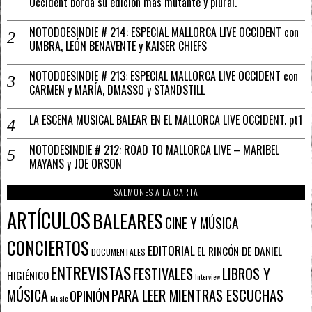
Occident borda su edición más mutante y plural.
NOTODOESINDIE # 214: ESPECIAL MALLORCA LIVE OCCIDENT con
UMBRA, LEÓN BENAVENTE y KAISER CHIEFS
NOTODOESINDIE # 213: ESPECIAL MALLORCA LIVE OCCIDENT con
CARMEN y MARÍA, DMASSO y STANDSTILL
LA ESCENA MUSICAL BALEAR EN EL MALLORCA LIVE OCCIDENT. pt1
NOTODESINDIE # 212: ROAD TO MALLORCA LIVE – MARIBEL
MAYANS y JOE ORSON
SALMONES A LA CARTA
ARTÍCULOS
BALEARES
CINE Y MÚSICA
CONCIERTOS
EDITORIAL
EL RINCÓN DE DANIEL
DOCUMENTALES
ENTREVISTAS
FESTIVALES
LIBROS Y
HIGIÉNICO
Interview
PARA LEER MIENTRAS ESCUCHAS
MÚSICA
OPINIÓN
Music