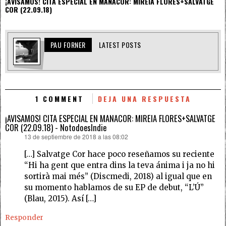
¡AVISAMOS! CITA ESPECIAL EN MANACOR: MIREIA FLORES+SALVATGE
COR (22.09.18)
PAU FORNER
LATEST POSTS
1 COMMENT
DEJA UNA RESPUESTA
¡AVISAMOS! CITA ESPECIAL EN MANACOR: MIREIA FLORES+SALVATGE
COR (22.09.18) - NotodoesIndie
13 de septiembre de 2018 a las 08:02
dice:
[…] Salvatge Cor hace poco reseñamos su reciente
“Hi ha gent que entra dins la teva ánima i ja no hi
sortirà mai més” (Discmedi, 2018) al igual que en
su momento hablamos de su EP de debut, “L’Ú”
(Blau, 2015). Así […]
Responder