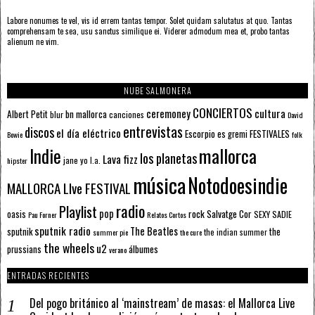
Labore nonumes te vel, vis id errem tantas tempor. Solet quidam salutatus at quo. Tantas
comprehensam te sea, usu sanctus similique ei. Viderer admodum mea et, probo tantas
alienum ne vim.
NUBE SALMONERA
CONCIERTOS
ceremoney
cultura
Albert Petit
bn mallorca
blur
canciones
David
entrevistas
discos
el día eléctrico
Escorpio
FESTIVALES
es gremi
Bowie
folk
mallorca
Indie
los planetas
Lava fizz
jane yo
l.a.
hipster
música
Notodoesindie
MALLORCA LIve FESTIVAL
radio
Playlist
pop
rock
Salvatge Cor
oasis
SEXY SADIE
Pau Forner
Relatos Cortos
sputnik radio
The Beatles
sputnik
the
the indian summer
summer pie
the cure
the wheels
u2
álbumes
prussians
verano
ENTRADAS RECIENTES
Del pogo británico al ‘mainstream’ de masas: el Mallorca Live