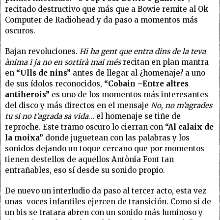
recitado destructivo que más que a Bowie remite al Ok
Computer de Radiohead y da paso a momentos más
oscuros.
Bajan revoluciones.
Hi ha gent que entra dins de la teva
ànima i ja no en sortirà mai més
recitan en plan mantra
en
“Ulls de nins”
antes de llegar al ¿homenaje? a uno
de sus ídolos reconocidos,
“Cobain –Entre altres
antiherois”
es uno de los momentos más interesantes
del disco y más directos en el mensaje
No, no m’agrades
tu si no t’agrada sa vida
… el homenaje se tiñe de
reproche. Este tramo oscuro lo cierran con
“Al calaix de
la moixa”
donde juguetean con las palabras y los
sonidos dejando un toque cercano que por momentos
tienen destellos de aquellos Antònia Font tan
entrañables, eso sí desde su sonido propio.
De nuevo un interludio da paso al tercer acto, esta vez
unas voces infantiles ejercen de transición. Como si de
un bis se tratara abren con un sonido más luminoso y