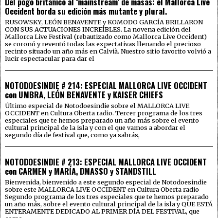
Del pogo británico al ‘mainstream’ de masas: el Mallorca Live
Occident borda su edición más mutante y plural.
RUSOWSKY, LEÓN BENAVENTE y KOMODO GARCÍA BRILLARON
CON SUS ACTUACIONES INCREÍBLES. La novena edición del
Mallorca Live Festival (rebautizado como Mallorca Live Occident)
se coronó y reventó todas las expectativas llenando el precioso
recinto situado un año más en Calvià. Nuestro sitio favorito volvió a
lucir espectacular para dar el
NOTODOESINDIE # 214: ESPECIAL MALLORCA LIVE OCCIDENT
con UMBRA, LEÓN BENAVENTE y KAISER CHIEFS
Último especial de Notodoesindie sobre el MALLORCA LIVE
OCCIDENT en Cultura Oberta radio. Tercer programa de los tres
especiales que te hemos preparado un año más sobre el evento
cultural principal de la isla y con el que vamos a abordar el
segundo día de festival que, como ya sabrás,
NOTODOESINDIE # 213: ESPECIAL MALLORCA LIVE OCCIDENT
con CARMEN y MARÍA, DMASSO y STANDSTILL
Bienvenida, bienvenido a este segundo especial de Notodoesindie
sobre este MALLORCA LIVE OCCIDENT en Cultura Oberta radio
Segundo programa de los tres especiales que te hemos preparado
un año más, sobre el evento cultural principal de la isla y QUE ESTÁ
ENTERAMENTE DEDICADO AL PRIMER DÍA DEL FESTIVAL, que