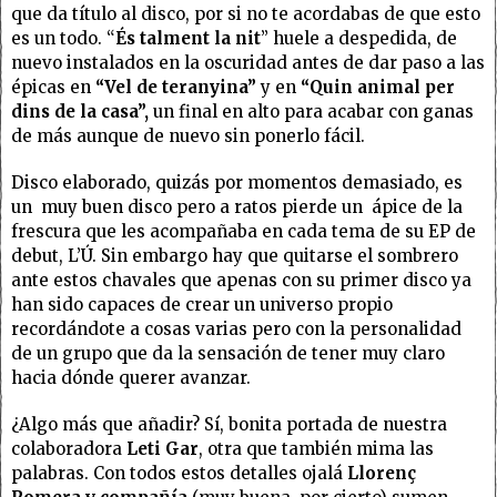
que da título al disco, por si no te acordabas de que esto
es un todo. “
És talment la nit
” huele a despedida, de
nuevo instalados en la oscuridad antes de dar paso a las
épicas en
“Vel de teranyina”
y en
“Quin animal per
dins de la casa”,
un final en alto para acabar con ganas
de más aunque de nuevo sin ponerlo fácil.
Disco elaborado, quizás por momentos demasiado, es
un muy buen disco pero a ratos pierde un ápice de la
frescura que les acompañaba en cada tema de su EP de
debut, L’Ú. Sin embargo hay que quitarse el sombrero
ante estos chavales que apenas con su primer disco ya
han sido capaces de crear un universo propio
recordándote a cosas varias pero con la personalidad
de un grupo que da la sensación de tener muy claro
hacia dónde querer avanzar.
¿Algo más que añadir? Sí, bonita portada de nuestra
colaboradora
Leti Gar
, otra que también mima las
palabras. Con todos estos detalles ojalá
Llorenç