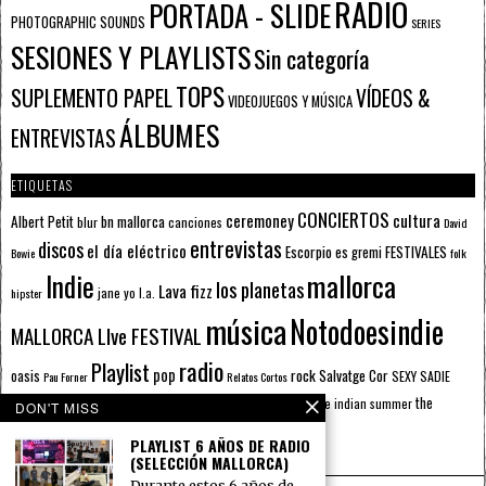
RADIO
PORTADA - SLIDE
PHOTOGRAPHIC SOUNDS
SERIES
SESIONES Y PLAYLISTS
Sin categoría
TOPS
SUPLEMENTO PAPEL
VÍDEOS &
VIDEOJUEGOS Y MÚSICA
ÁLBUMES
ENTREVISTAS
ETIQUETAS
CONCIERTOS
ceremoney
cultura
Albert Petit
bn mallorca
blur
canciones
David
entrevistas
discos
el día eléctrico
Escorpio
FESTIVALES
es gremi
Bowie
folk
mallorca
Indie
los planetas
Lava fizz
jane yo
l.a.
hipster
música
Notodoesindie
MALLORCA LIve FESTIVAL
radio
Playlist
pop
rock
Salvatge Cor
oasis
SEXY SADIE
Pau Forner
Relatos Cortos
sputnik radio
The Beatles
sputnik
the
the indian summer
summer pie
the cure
DON'T MISS
the wheels
u2
álbumes
prussians
verano
PLAYLIST 6 AÑOS DE RADIO
(SELECCIÓN MALLORCA)
Durante estos 6 años de