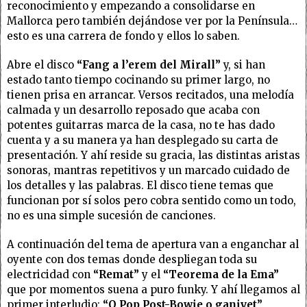
reconocimiento y empezando a consolidarse en
Mallorca pero también dejándose ver por la Península…
esto es una carrera de fondo y ellos lo saben.
Abre el disco
“Fang a l’erem del Mirall”
y, si han
estado tanto tiempo cocinando su primer largo, no
tienen prisa en arrancar. Versos recitados, una melodía
calmada y un desarrollo reposado que acaba con
potentes guitarras marca de la casa, no te has dado
cuenta y a su manera ya han desplegado su carta de
presentación. Y ahí reside su gracia, las distintas aristas
sonoras, mantras repetitivos y un marcado cuidado de
los detalles y las palabras. El disco tiene temas que
funcionan por sí solos pero cobra sentido como un todo,
no es una simple sucesión de canciones.
A continuación del tema de apertura van a enganchar al
oyente con dos temas donde despliegan toda su
electricidad con
“Remat”
y el
“Teorema de la Ema”
que por momentos suena a puro funky. Y ahí llegamos al
primer interludio:
“O Pop Post-Bowie o ganivet”
,