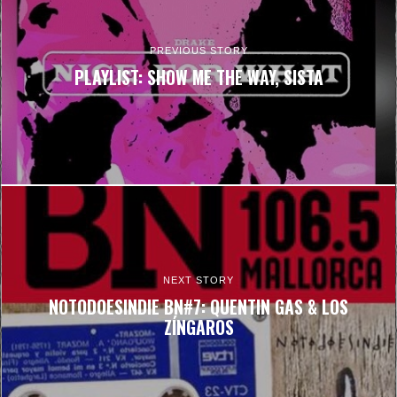
PREVIOUS STORY
PLAYLIST: SHOW ME THE WAY, SISTA
NEXT STORY
NOTODOESINDIE BN#7: QUENTIN GAS & LOS
ZÍNGAROS