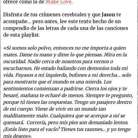
ofrece como la de
Make Love
.
Disfruta de tus crímenes cerebrales y que
Jason
te
acompañe… pero antes, lee este texto hecho de un
compendio de las letras de cada una de las canciones
de esta playlist.
«Si somos solo polvo, entonces no me importa a quien
mates. Dame tu mano y dime lo que piensas. Mira en la
oscuridad. Nadie cerca de nosotros para vernos o
escucharnos. He estado bailando con demonios toda mi
vida. Payasos a mi izquierda, bufones a mi derecha… solo
para mostrarte que el mundo es una mierda. Los
sentimientos comienzan a pudrirse. Cierra los ojos y te
besaré, mañana te echaré de menos. Siempre te pregunto,
porque tú tienes las respuestas. Tengo un pasajero dentro
de mi cuerpo. Viene de vivir en un mundo tan
malditamente malo. Cualquiera que se acerque a mí se
quemará. Correría, pero mis pies son demasiado lentos.
¿Estás listo para el vacío? Tienes tus razones… y yo tengo
mis deseos».