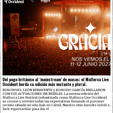
Del pogo británico al ‘mainstream’ de masas: el Mallorca Live
Occident borda su edición más mutante y plural.
RUSOWSKY, LEÓN BENAVENTE y KOMODO GARCÍA BRILLARON
CON SUS ACTUACIONES INCREÍBLES. La novena edición del
Mallorca Live Festival (rebautizado como Mallorca Live Occident)
se coronó y reventó todas las expectativas llenando el precioso
recinto situado un año más en Calvià. Nuestro sitio favorito volvió a
lucir espectacular para dar el