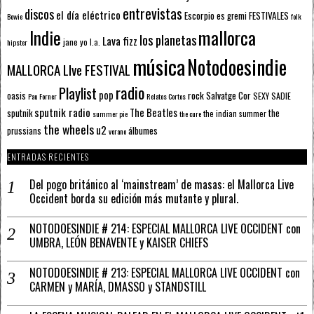
entrevistas
discos
el día eléctrico
Escorpio
FESTIVALES
es gremi
Bowie
folk
mallorca
Indie
los planetas
Lava fizz
jane yo
l.a.
hipster
música
Notodoesindie
MALLORCA LIve FESTIVAL
radio
Playlist
pop
rock
Salvatge Cor
oasis
SEXY SADIE
Pau Forner
Relatos Cortos
sputnik radio
The Beatles
sputnik
the
the indian summer
summer pie
the cure
the wheels
u2
álbumes
prussians
verano
ENTRADAS RECIENTES
Del pogo británico al ‘mainstream’ de masas: el Mallorca Live
Occident borda su edición más mutante y plural.
NOTODOESINDIE # 214: ESPECIAL MALLORCA LIVE OCCIDENT con
UMBRA, LEÓN BENAVENTE y KAISER CHIEFS
NOTODOESINDIE # 213: ESPECIAL MALLORCA LIVE OCCIDENT con
CARMEN y MARÍA, DMASSO y STANDSTILL