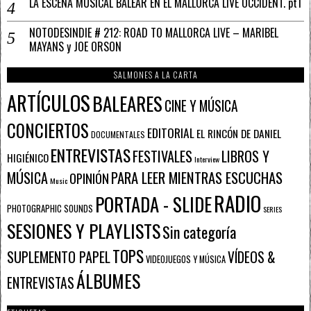
LA ESCENA MUSICAL BALEAR EN EL MALLORCA LIVE OCCIDENT. pt1
NOTODESINDIE # 212: ROAD TO MALLORCA LIVE – MARIBEL
MAYANS y JOE ORSON
SALMONES A LA CARTA
ARTÍCULOS
BALEARES
CINE Y MÚSICA
CONCIERTOS
EDITORIAL
EL RINCÓN DE DANIEL
DOCUMENTALES
ENTREVISTAS
FESTIVALES
LIBROS Y
HIGIÉNICO
Interview
PARA LEER MIENTRAS ESCUCHAS
MÚSICA
OPINIÓN
Music
RADIO
PORTADA - SLIDE
PHOTOGRAPHIC SOUNDS
SERIES
SESIONES Y PLAYLISTS
Sin categoría
TOPS
SUPLEMENTO PAPEL
VÍDEOS &
VIDEOJUEGOS Y MÚSICA
ÁLBUMES
ENTREVISTAS