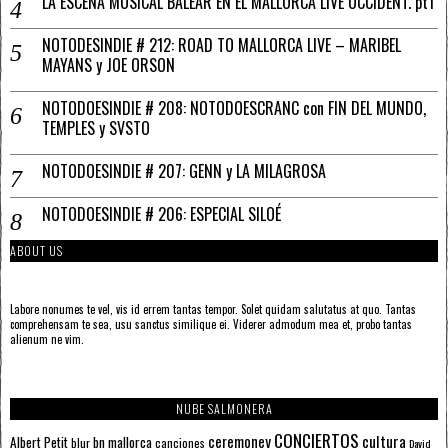
LA ESCENA MUSICAL BALEAR EN EL MALLORCA LIVE OCCIDENT. pt1
NOTODESINDIE # 212: ROAD TO MALLORCA LIVE – MARIBEL
MAYANS y JOE ORSON
NOTODOESINDIE # 208: NOTODOESCRANC con FIN DEL MUNDO,
TEMPLES y SVSTO
NOTODOESINDIE # 207: GENN y LA MILAGROSA
NOTODOESINDIE # 206: ESPECIAL SILOÉ
ABOUT US
Labore nonumes te vel, vis id errem tantas tempor. Solet quidam salutatus at quo. Tantas
comprehensam te sea, usu sanctus similique ei. Viderer admodum mea et, probo tantas
alienum ne vim.
NUBE SALMONERA
CONCIERTOS
ceremoney
cultura
Albert Petit
bn mallorca
blur
canciones
David