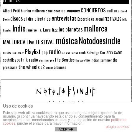
ETIQUETAS
CONCIERTOS
ceremoney
cultura
Albert Petit
bn mallorca
blur
canciones
David
entrevistas
discos
el día eléctrico
Escorpio
FESTIVALES
es gremi
Bowie
folk
mallorca
Indie
los planetas
Lava fizz
jane yo
l.a.
hipster
música
Notodoesindie
MALLORCA LIve FESTIVAL
radio
Playlist
pop
rock
Salvatge Cor
oasis
SEXY SADIE
Pau Forner
Relatos Cortos
sputnik radio
The Beatles
sputnik
the
the indian summer
summer pie
the cure
the wheels
u2
álbumes
prussians
verano
Uso de cookies
Este sitio web utiliza cookies para que usted tenga la mejor experiencia de
© 2014 Todos los derechos reservados.
usuario. Si continúa navegando está dando su consentimiento para la
aceptación de las mencionadas cookies y la aceptación de nuestra
política de
cookies
, pinche el enlace para mayor información.
POLÍTICA DE PRIVACIDAD
CONTACTO
plugin cookies
ACEPTAR