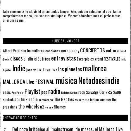
Labore nonumes te vel, vis id errem tantas tempor. Solet quidam salutatus at quo. Tantas
comprehensam te sea, usu sanctus similique ei. Viderer admodum mea et, probo tantas
alienum ne vim.
NUBE SALMONERA
CONCIERTOS
ceremoney
cultura
Albert Petit
bn mallorca
blur
canciones
David
entrevistas
discos
el día eléctrico
Escorpio
FESTIVALES
es gremi
Bowie
folk
mallorca
Indie
los planetas
Lava fizz
jane yo
l.a.
hipster
música
Notodoesindie
MALLORCA LIve FESTIVAL
radio
Playlist
pop
rock
Salvatge Cor
oasis
SEXY SADIE
Pau Forner
Relatos Cortos
sputnik radio
The Beatles
sputnik
the
the indian summer
summer pie
the cure
the wheels
u2
álbumes
prussians
verano
ENTRADAS RECIENTES
Del pogo británico al ‘mainstream’ de masas: el Mallorca Live