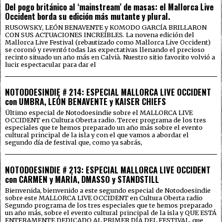
Del pogo británico al ‘mainstream’ de masas: el Mallorca Live
Occident borda su edición más mutante y plural.
RUSOWSKY, LEÓN BENAVENTE y KOMODO GARCÍA BRILLARON
CON SUS ACTUACIONES INCREÍBLES. La novena edición del
Mallorca Live Festival (rebautizado como Mallorca Live Occident)
se coronó y reventó todas las expectativas llenando el precioso
recinto situado un año más en Calvià. Nuestro sitio favorito volvió a
lucir espectacular para dar el
NOTODOESINDIE # 214: ESPECIAL MALLORCA LIVE OCCIDENT
con UMBRA, LEÓN BENAVENTE y KAISER CHIEFS
Último especial de Notodoesindie sobre el MALLORCA LIVE
OCCIDENT en Cultura Oberta radio. Tercer programa de los tres
especiales que te hemos preparado un año más sobre el evento
cultural principal de la isla y con el que vamos a abordar el
segundo día de festival que, como ya sabrás,
NOTODOESINDIE # 213: ESPECIAL MALLORCA LIVE OCCIDENT
con CARMEN y MARÍA, DMASSO y STANDSTILL
Bienvenida, bienvenido a este segundo especial de Notodoesindie
sobre este MALLORCA LIVE OCCIDENT en Cultura Oberta radio
Segundo programa de los tres especiales que te hemos preparado
un año más, sobre el evento cultural principal de la isla y QUE ESTÁ
ENTERAMENTE DEDICADO AL PRIMER DÍA DEL FESTIVAL, que