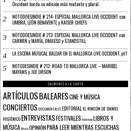
Occident borda su edición más mutante y plural.
NOTODOESINDIE # 214: ESPECIAL MALLORCA LIVE OCCIDENT con
UMBRA, LEÓN BENAVENTE y KAISER CHIEFS
NOTODOESINDIE # 213: ESPECIAL MALLORCA LIVE OCCIDENT con
CARMEN y MARÍA, DMASSO y STANDSTILL
LA ESCENA MUSICAL BALEAR EN EL MALLORCA LIVE OCCIDENT. pt1
NOTODESINDIE # 212: ROAD TO MALLORCA LIVE – MARIBEL
MAYANS y JOE ORSON
SALMONES A LA CARTA
ARTÍCULOS
BALEARES
CINE Y MÚSICA
CONCIERTOS
EDITORIAL
EL RINCÓN DE DANIEL
DOCUMENTALES
ENTREVISTAS
FESTIVALES
LIBROS Y
HIGIÉNICO
Interview
PARA LEER MIENTRAS ESCUCHAS
MÚSICA
OPINIÓN
Music