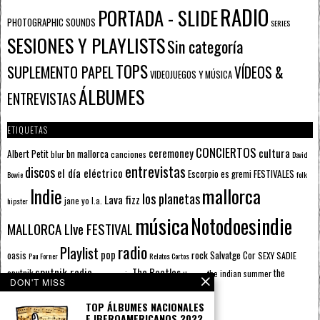
RADIO
PORTADA - SLIDE
PHOTOGRAPHIC SOUNDS
SERIES
SESIONES Y PLAYLISTS
Sin categoría
TOPS
SUPLEMENTO PAPEL
VÍDEOS &
VIDEOJUEGOS Y MÚSICA
ÁLBUMES
ENTREVISTAS
ETIQUETAS
CONCIERTOS
ceremoney
cultura
Albert Petit
bn mallorca
blur
canciones
David
entrevistas
discos
el día eléctrico
Escorpio
FESTIVALES
es gremi
Bowie
folk
mallorca
Indie
los planetas
Lava fizz
jane yo
l.a.
hipster
música
Notodoesindie
MALLORCA LIve FESTIVAL
radio
Playlist
pop
rock
Salvatge Cor
oasis
SEXY SADIE
Pau Forner
Relatos Cortos
sputnik radio
The Beatles
sputnik
the
the indian summer
summer pie
the cure
DON'T MISS
the wheels
u2
álbumes
prussians
verano
TOP ÁLBUMES NACIONALES
E IBEROAMERICANOS 2022