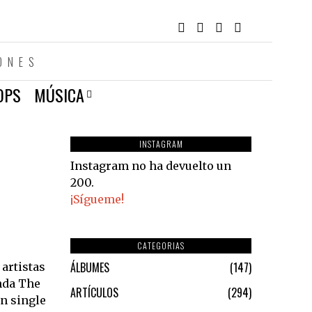
ONES
OPS
MÚSICA
INSTAGRAM
Instagram no ha devuelto un
200.
¡Sígueme!
CATEGORIAS
ÁLBUMES
147
 artistas
nda The
ARTÍCULOS
294
un single