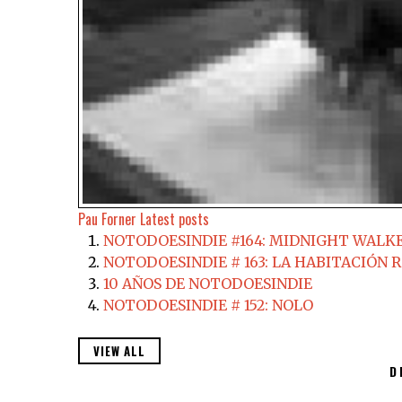
Pau Forner
Latest posts
NOTODOESINDIE #164: MIDNIGHT WALKER
NOTODOESINDIE # 163: LA HABITACIÓN R
10 AÑOS DE NOTODOESINDIE
NOTODOESINDIE # 152: NOLO
VIEW ALL
D