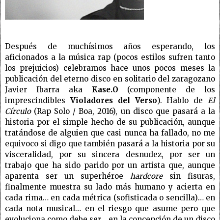
Después de muchísimos años esperando, los
aficionados a la música rap (pocos estilos sufren tanto
los prejuicios) celebramos hace unos pocos meses la
publicación del eterno disco en solitario del zaragozano
Javier Ibarra aka
Kase.O
(componente de los
imprescindibles
Violadores del Verso
). Hablo de
El
Círculo
(Rap Solo / Boa, 2016), un disco que pasará a la
historia por el simple hecho de su publicación, aunque
tratándose de alguien que casi nunca ha fallado, no me
equivoco si digo que también pasará a la historia por su
visceralidad, por su sincera desnudez, por ser un
trabajo que ha sido parido por un artista que, aunque
aparenta ser un superhéroe
hardcore
sin fisuras,
finalmente muestra su lado más humano y acierta en
cada rima… en cada métrica (sofisticada o sencilla)… en
cada nota musical… en el riesgo que asume pero que
evoluciona como debe ser… en la concepción de un disco