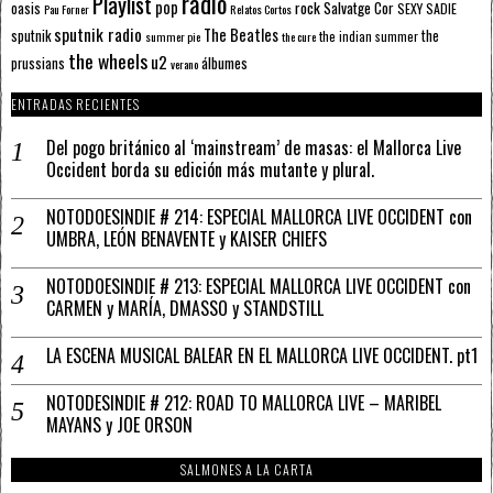
radio
Playlist
pop
rock
Salvatge Cor
oasis
SEXY SADIE
Pau Forner
Relatos Cortos
sputnik radio
The Beatles
sputnik
the
the indian summer
summer pie
the cure
the wheels
u2
álbumes
prussians
verano
ENTRADAS RECIENTES
Del pogo británico al ‘mainstream’ de masas: el Mallorca Live
Occident borda su edición más mutante y plural.
NOTODOESINDIE # 214: ESPECIAL MALLORCA LIVE OCCIDENT con
UMBRA, LEÓN BENAVENTE y KAISER CHIEFS
NOTODOESINDIE # 213: ESPECIAL MALLORCA LIVE OCCIDENT con
CARMEN y MARÍA, DMASSO y STANDSTILL
LA ESCENA MUSICAL BALEAR EN EL MALLORCA LIVE OCCIDENT. pt1
NOTODESINDIE # 212: ROAD TO MALLORCA LIVE – MARIBEL
MAYANS y JOE ORSON
SALMONES A LA CARTA