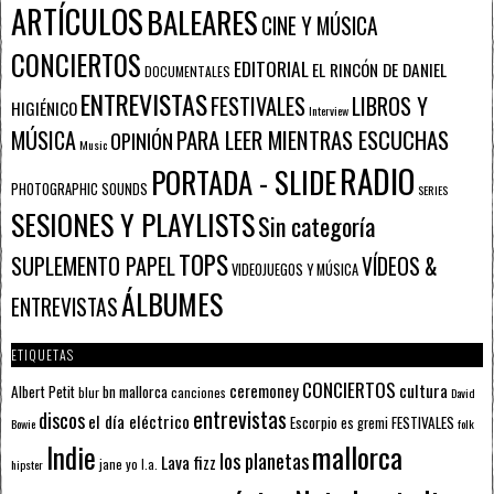
ARTÍCULOS
BALEARES
CINE Y MÚSICA
CONCIERTOS
EDITORIAL
EL RINCÓN DE DANIEL
DOCUMENTALES
ENTREVISTAS
FESTIVALES
LIBROS Y
HIGIÉNICO
Interview
PARA LEER MIENTRAS ESCUCHAS
MÚSICA
OPINIÓN
Music
RADIO
PORTADA - SLIDE
PHOTOGRAPHIC SOUNDS
SERIES
SESIONES Y PLAYLISTS
Sin categoría
TOPS
SUPLEMENTO PAPEL
VÍDEOS &
VIDEOJUEGOS Y MÚSICA
ÁLBUMES
ENTREVISTAS
ETIQUETAS
CONCIERTOS
ceremoney
cultura
Albert Petit
bn mallorca
blur
canciones
David
entrevistas
discos
el día eléctrico
Escorpio
FESTIVALES
es gremi
Bowie
folk
mallorca
Indie
los planetas
Lava fizz
jane yo
l.a.
hipster