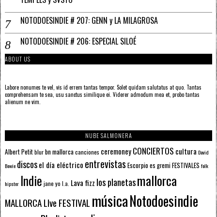
NOTODOESINDIE # 207: GENN y LA MILAGROSA
NOTODOESINDIE # 206: ESPECIAL SILOÉ
ABOUT US
Labore nonumes te vel, vis id errem tantas tempor. Solet quidam salutatus at quo. Tantas
comprehensam te sea, usu sanctus similique ei. Viderer admodum mea et, probo tantas
alienum ne vim.
NUBE SALMONERA
CONCIERTOS
ceremoney
cultura
Albert Petit
bn mallorca
blur
canciones
David
entrevistas
discos
el día eléctrico
Escorpio
FESTIVALES
es gremi
Bowie
folk
mallorca
Indie
los planetas
Lava fizz
jane yo
l.a.
hipster
música
Notodoesindie
MALLORCA LIve FESTIVAL