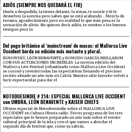
ADIÓS (SIEMPRE NOS QUEDARÁ EL FIB)
Huele a despedida, la tienes delante, la miras, te sonríe y tú le
devuelves la sonrisa pero sabes que se está acabando… Mezcla de
ternura, agradecimiento pero en realidad lo que más pesa es la
sensación de alivio. No quieres decir adiós, te remites a los buenos
tiempos pero la
Del pogo británico al ‘mainstream’ de masas: el Mallorca Live
Occident borda su edición más mutante y plural.
RUSOWSKY, LEÓN BENAVENTE y KOMODO GARCÍA BRILLARON
CON SUS ACTUACIONES INCREÍBLES. La novena edición del
Mallorca Live Festival (rebautizado como Mallorca Live Occident)
se coronó y reventó todas las expectativas llenando el precioso
recinto situado un año más en Calvià. Nuestro sitio favorito volvió a
lucir espectacular para dar el
NOTODOESINDIE # 214: ESPECIAL MALLORCA LIVE OCCIDENT
con UMBRA, LEÓN BENAVENTE y KAISER CHIEFS
Último especial de Notodoesindie sobre el MALLORCA LIVE
OCCIDENT en Cultura Oberta radio. Tercer programa de los tres
especiales que te hemos preparado un año más sobre el evento
cultural principal de la isla y con el que vamos a abordar el
segundo día de festival que, como ya sabrás,