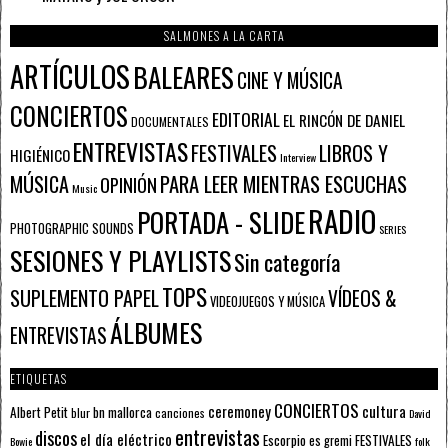
SALMONES A LA CARTA
ARTÍCULOS
BALEARES
CINE Y MÚSICA
CONCIERTOS
EDITORIAL
EL RINCÓN DE DANIEL
DOCUMENTALES
ENTREVISTAS
FESTIVALES
LIBROS Y
HIGIÉNICO
Interview
PARA LEER MIENTRAS ESCUCHAS
MÚSICA
OPINIÓN
Music
RADIO
PORTADA - SLIDE
PHOTOGRAPHIC SOUNDS
SERIES
SESIONES Y PLAYLISTS
Sin categoría
TOPS
SUPLEMENTO PAPEL
VÍDEOS &
VIDEOJUEGOS Y MÚSICA
ÁLBUMES
ENTREVISTAS
ETIQUETAS
CONCIERTOS
ceremoney
cultura
Albert Petit
bn mallorca
blur
canciones
David
entrevistas
discos
el día eléctrico
Escorpio
FESTIVALES
es gremi
Bowie
folk