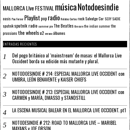
música
Notodoesindie
MALLORCA LIve FESTIVAL
radio
Playlist
pop
rock
Salvatge Cor
oasis
SEXY SADIE
Pau Forner
Relatos Cortos
sputnik radio
The Beatles
sputnik
the
the indian summer
summer pie
the cure
the wheels
u2
álbumes
prussians
verano
ENTRADAS RECIENTES
Del pogo británico al ‘mainstream’ de masas: el Mallorca Live
Occident borda su edición más mutante y plural.
NOTODOESINDIE # 214: ESPECIAL MALLORCA LIVE OCCIDENT con
UMBRA, LEÓN BENAVENTE y KAISER CHIEFS
NOTODOESINDIE # 213: ESPECIAL MALLORCA LIVE OCCIDENT con
CARMEN y MARÍA, DMASSO y STANDSTILL
LA ESCENA MUSICAL BALEAR EN EL MALLORCA LIVE OCCIDENT. pt1
NOTODESINDIE # 212: ROAD TO MALLORCA LIVE – MARIBEL
MAYANS y JOE ORSON