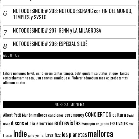
NOTODOESINDIE # 208: NOTODOESCRANC con FIN DEL MUNDO,
TEMPLES y SVSTO
NOTODOESINDIE # 207: GENN y LA MILAGROSA
NOTODOESINDIE # 206: ESPECIAL SILOÉ
ABOUT US
Labore nonumes te vel, vis id errem tantas tempor. Solet quidam salutatus at quo. Tantas
comprehensam te sea, usu sanctus similique ei. Viderer admodum mea et, probo tantas
alienum ne vim.
NUBE SALMONERA
CONCIERTOS
ceremoney
cultura
Albert Petit
bn mallorca
blur
canciones
David
entrevistas
discos
el día eléctrico
Escorpio
FESTIVALES
es gremi
Bowie
folk
mallorca
Indie
los planetas
Lava fizz
jane yo
l.a.
hipster