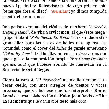
El
pasado 11
de octubre salió a la venta el tan esperado
nuevo Lp, de
Los Retrovisores
, de cuyo primer
hit,
(tema que abre el disco):
“Mentiras”
,
ya dimos cumplida
cuenta
el pasado mes.
Rompedora versión del clásico de northern
“I Need A
Helping Hand”
, de
The Servicemen
, al que (este mega-
grupo titulan)
“Solo Pienso En Bailar”
será sin duda otro
gran killer para las pistas de bailes más agnósticas,
¡rotunda!, como el cover del
killer
de garaje americano
“Calamity Jane”
de
The Raven
, con un
fuzz
atronador
que sigue a la composición propia
“Tus Ganas De Huir”
spanish soul
que hubiese sonado de maravilla en la
Bocaccio
de
Oriol Regás
.
Cierra la cara A
“El Trovador”,
un medio tiempo para
besar cuello, con unos arreglos de vientos y voces
preciosos, que ya hubiese querido interpretar
Bruno
Lomás
, lujosa colaboración de
Koko-Jean Davis
de
The
Excitements
que le da un aire de lo más
cool
.