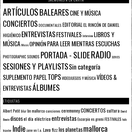
ARTÍCULOS
BALEARES
CINE Y MÚSICA
CONCIERTOS
EDITORIAL
EL RINCÓN DE DANIEL
DOCUMENTALES
ENTREVISTAS
FESTIVALES
LIBROS Y
HIGIÉNICO
Interview
PARA LEER MIENTRAS ESCUCHAS
MÚSICA
OPINIÓN
Music
RADIO
PORTADA - SLIDE
PHOTOGRAPHIC SOUNDS
SERIES
SESIONES Y PLAYLISTS
Sin categoría
TOPS
SUPLEMENTO PAPEL
VÍDEOS &
VIDEOJUEGOS Y MÚSICA
ÁLBUMES
ENTREVISTAS
ETIQUETAS
CONCIERTOS
ceremoney
cultura
Albert Petit
bn mallorca
blur
canciones
David
entrevistas
discos
el día eléctrico
Escorpio
FESTIVALES
es gremi
Bowie
folk
mallorca
Indie
los planetas
Lava fizz
jane yo
l.a.
hipster