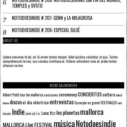
TEMPLES y SVSTO
NOTODOESINDIE # 207: GENN y LA MILAGROSA
NOTODOESINDIE # 206: ESPECIAL SILOÉ
ABOUT US
Labore nonumes te vel, vis id errem tantas tempor. Solet quidam salutatus at quo. Tantas
comprehensam te sea, usu sanctus similique ei. Viderer admodum mea et, probo tantas
alienum ne vim.
NUBE SALMONERA
CONCIERTOS
ceremoney
cultura
Albert Petit
bn mallorca
blur
canciones
David
entrevistas
discos
el día eléctrico
Escorpio
FESTIVALES
es gremi
Bowie
folk
mallorca
Indie
los planetas
Lava fizz
jane yo
l.a.
hipster
música
Notodoesindie
MALLORCA LIve FESTIVAL