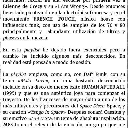
musicales:
MCM
. En ella escuché por primera vez a
Etienne de Crecy
y su «I Am Wrong». Desde entonces
he estado picoteando en la electrónica francesa y en el
movimiento
FRENCH TOUCH
, música house con
influencias funk, con uso de samples de los 70 y 80
principalmente y abundante utilización de filtros y
phasers
en la mezcla.
En esta
playlist
he dejado fuera esenciales pero a
cambio he incluido algunos más desconocidos. En
realidad está pensada a modo de sesión.
La
playlist
empieza, como no, con Daft Punk, con su
tema
«Make Love»
, un tema bastante desconocido
incluido en su disco de menos éxito HUMAN AFTER ALL
(1995) y que es una auténtica joya para comenzar el
trayecto. De los franceses de mayor éxito a uno de los
más influyentes y precursores del S
pace Disco
:
Space
, y
su canción
«Tango in Space»
. Después sonará
Cassius
y
su emotivo
«I <3 U SO»
un tema de absoluta inspiración.
M83
toma el relevo de la emoción, un grupo que me