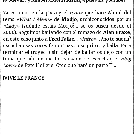
[wpdevart_youtube]5Ld8JTmdsfA[/wpdevart_youtube]
Ya estamos en la pista y el
remix
que hace
Aloud
del
tema
«What I Mean»
de
Modjo
, archiconocidos por su
«Lady»
(¿dónde estáis Modjo?… se os busca desde el
2000). Seguimos bailando con el temazo de
Alan Braxe
,
en este caso junto a
Fred Falke
…
«Intro»
… ¿no te suena?
escucha esas voces femeninas… ese grito… y baila. Para
terminar el trayecto sin dejar de bailar os dejo con un
tema que aún no me he cansado de escuchar, el
«Big
Love»
de Pete Heller’s. Creo que haré un parte II…
¡VIVE LE FRANCE!