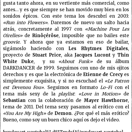
gusta tanto ahora, en su vertiente más comercial, como
antes… y es que siempre se han movido muy bien en los
sonidos épicos. Con este tema los descubrí en 2003:
«Run into Flowers»
. Daremos de nuevo un salto hacia
atrás, concretamente al 1997 con
«Machine Pour Les
Oirelles»
de
Rinôçérôse
, imposible que no bailes este
groovie.
Y ahora que ya estamos en eso de bailar,
sigámoslo haciendo con
Les Rhytmes Digitales
,
proyecto de
Stuart Price
, aka
Jacques Lucont
y
Thin
White Duke
, y su
«About Funk»
de su álbum
DARKDANCER de 1999. Seguimos con uno de mis ojitos
derechos y es que la electrónica de
Etienne de Crecy
es
simplemente exquisita, y si no escuchad el
«Le Patron
est Devenou Fou»
. Seguimos en formato
Lo-Fi
con el
tema más sexy de la
playlist
:
«Love in Motion»
de
Sebastian
con la colaboración de
Mayer Hawthorne
,
tema de 2011. Del tema sexy pasamos al erótico con el
«You Are My High»
de
Demon
. ¿Por qué el más erótico?
Bueno, como soy un buen chico aquí os dejo el video.