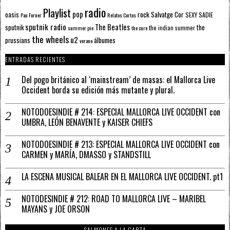
radio
Playlist
pop
rock
Salvatge Cor
oasis
SEXY SADIE
Pau Forner
Relatos Cortos
sputnik radio
The Beatles
sputnik
the
the indian summer
summer pie
the cure
the wheels
u2
álbumes
prussians
verano
ENTRADAS RECIENTES
Del pogo británico al ‘mainstream’ de masas: el Mallorca Live
Occident borda su edición más mutante y plural.
NOTODOESINDIE # 214: ESPECIAL MALLORCA LIVE OCCIDENT con
UMBRA, LEÓN BENAVENTE y KAISER CHIEFS
NOTODOESINDIE # 213: ESPECIAL MALLORCA LIVE OCCIDENT con
CARMEN y MARÍA, DMASSO y STANDSTILL
LA ESCENA MUSICAL BALEAR EN EL MALLORCA LIVE OCCIDENT. pt1
NOTODESINDIE # 212: ROAD TO MALLORCA LIVE – MARIBEL
MAYANS y JOE ORSON
SALMONES A LA CARTA