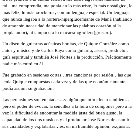
mí…me comprendía, me ponía en lo más triste, lo más nostálgico, lo
más feliz, lo más «rockero», con un lenguaje especial. Un lenguaje
que nunca llegaba a lo hortera-hiperglucemiante de Maná (hablando
de amor sin necesidad de mencionar las palabras corazón ni la
propia amor), ni tampoco a lo macarra «groller»(grosero).
Un disco de guitarras acústicas bonitas, de Quique González como
autor y músico y de Carlos Raya como guitarra, asesor, productor,
guía espiritual y también José Nortes a la producción. Prácticamente
nadie más entró en él.
Fue grabado en sesiones cortas…tres canciones por sesión…las que
tenía Quique compuestas cada vez y de las que económicamente
podía asumir su grabación.
Las percusiones son enlatadas…y algún que otro efecto también…
pero el poder de evocar, la sencillez a la hora de componer pero a la
vez la dificultad de encontrar la medida justa del buen gusto, la
capacidad de los dos músicos y el productor José Nortes de asumir
sus cualidades y explotarlas…es, en mi humilde opinión, exquisita.