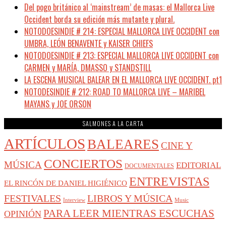
Del pogo británico al ‘mainstream’ de masas: el Mallorca Live
Occident borda su edición más mutante y plural.
NOTODOESINDIE # 214: ESPECIAL MALLORCA LIVE OCCIDENT con
UMBRA, LEÓN BENAVENTE y KAISER CHIEFS
NOTODOESINDIE # 213: ESPECIAL MALLORCA LIVE OCCIDENT con
CARMEN y MARÍA, DMASSO y STANDSTILL
LA ESCENA MUSICAL BALEAR EN EL MALLORCA LIVE OCCIDENT. pt1
NOTODESINDIE # 212: ROAD TO MALLORCA LIVE – MARIBEL
MAYANS y JOE ORSON
SALMONES A LA CARTA
ARTÍCULOS
BALEARES
CINE Y
CONCIERTOS
MÚSICA
EDITORIAL
DOCUMENTALES
ENTREVISTAS
EL RINCÓN DE DANIEL HIGIÉNICO
FESTIVALES
LIBROS Y MÚSICA
Interview
Music
PARA LEER MIENTRAS ESCUCHAS
OPINIÓN