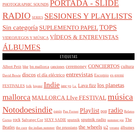
PORTADA - SLIDE
PHOTOGRAPHIC SOUNDS
RADIO
SESIONES Y PLAYLISTS
SERIES
Sin categoría
TOPS
SUPLEMENTO PAPEL
VÍDEOS & ENTREVISTAS
VIDEOJUEGOS Y MÚSICA
ÁLBUMES
ETIQUETAS
CONCIERTOS
cultura
ceremoney
Albert Petit
bn mallorca
blur
canciones
entrevistas
discos
el día eléctrico
Escorpio
es gremi
David Bowie
Indie
los planetas
Lava fizz
FESTIVALES
jane yo
l.a.
folk
hipster
música
mallorca
MALLORCA LIve FESTIVAL
Notodoesindie
radio
Playlist
pop
oasis
Pau Forner
Relatos
sputnik radio
The
rock
Salvatge Cor
SEXY SADIE
sputnik
Cortos
summer pie
the wheels
u2
Beatles
álbumes
the prussians
the indian summer
the cure
verano