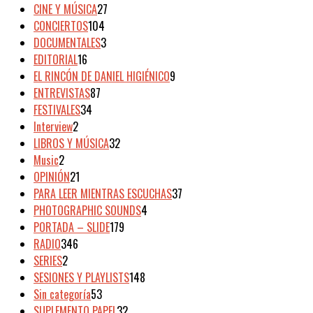
CINE Y MÚSICA
27
CONCIERTOS
104
DOCUMENTALES
3
EDITORIAL
16
EL RINCÓN DE DANIEL HIGIÉNICO
9
ENTREVISTAS
87
FESTIVALES
34
Interview
2
LIBROS Y MÚSICA
32
Music
2
OPINIÓN
21
PARA LEER MIENTRAS ESCUCHAS
37
PHOTOGRAPHIC SOUNDS
4
PORTADA – SLIDE
179
RADIO
346
SERIES
2
SESIONES Y PLAYLISTS
148
Sin categoría
53
SUPLEMENTO PAPEL
32