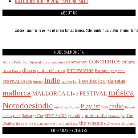
NOTODOESINDIE # 206: ESPECIAL SILOÉ
ABOUT US
Labore nonumes te vel, vis id errem tantas tempor. Solet quidam salutatus at quo. Ta
NUBE SALMONERA
CONCIERTOS
cultura
ceremoney
Albert Petit
bn mallorca
blur
canciones
entrevistas
discos
el día eléctrico
Escorpio
es gremi
David Bowie
Indie
los planetas
Lava fizz
FESTIVALES
jane yo
l.a.
folk
hipster
música
mallorca
MALLORCA LIve FESTIVAL
Notodoesindie
radio
Playlist
pop
oasis
Pau Forner
Relatos
sputnik radio
The
rock
Salvatge Cor
SEXY SADIE
sputnik
Cortos
summer pie
the wheels
u2
Beatles
álbumes
the prussians
the indian summer
the cure
verano
ENTRADAS RECIENTES