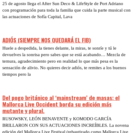
25 de agosto llega el After Sun Deco & LifeStyle de Port Adriano
con programación para toda la familia que cuida la parte musical con
las actuaciones de Sofía Capital, Lava
ADIÓS (SIEMPRE NOS QUEDARÁ EL FIB)
Huele a despedida, la tienes delante, la miras, te sonríe y tú le
devuelves la sonrisa pero sabes que se está acabando… Mezcla de
ternura, agradecimiento pero en realidad lo que más pesa es la
sensación de alivio. No quieres decir adiós, te remites a los buenos
tiempos pero la
Del pogo británico al ‘mainstream’ de masas: el
Mallorca Live Occident borda su edición más
mutante y plural.
RUSOWSKY, LEÓN BENAVENTE y KOMODO GARCÍA
BRILLARON CON SUS ACTUACIONES INCREÍBLES. La novena
edición del Mallorca Live Festival (rebautizado como Mallorca Live