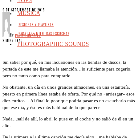
TOPS
9 DE SEPTIEMBRE DE 2015
MÚSICA
SESIONES Y PLAYLISTS
PARA LEER MIENTRAS ESCUCHAS
BY
PACO GONZÁLEZ
2 MINS READ
PHOTOGRAPHIC SOUNDS
Sin saber por qué, en mis incursiones en las tiendas de discos, la
portada de este me llamaba la atención…lo suficiente para cogerlo,
pero no tanto como para comprarlo.
No obstante, un día en unos grandes almacenes, en una estantería,
puesto en primera línea estaba de oferta. Por qué no «arriesgar» esos
diez euritos… Al final lo peor que podría pasar es no escucharlo más
que ese día, y éso es más habitual de lo que parece.
Nada…salí de allí, lo abrí, lo puse en el coche y no salió de él en un
año.
De la primera a la última canción me decía algo…me hablaba de