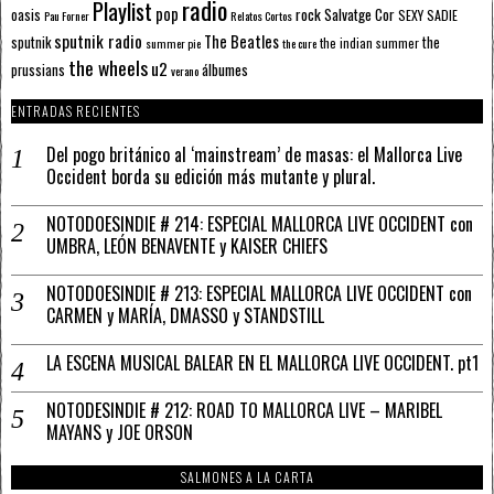
radio
Playlist
pop
rock
Salvatge Cor
oasis
SEXY SADIE
Pau Forner
Relatos Cortos
sputnik radio
The Beatles
sputnik
the
the indian summer
summer pie
the cure
the wheels
u2
álbumes
prussians
verano
ENTRADAS RECIENTES
Del pogo británico al ‘mainstream’ de masas: el Mallorca Live
Occident borda su edición más mutante y plural.
NOTODOESINDIE # 214: ESPECIAL MALLORCA LIVE OCCIDENT con
UMBRA, LEÓN BENAVENTE y KAISER CHIEFS
NOTODOESINDIE # 213: ESPECIAL MALLORCA LIVE OCCIDENT con
CARMEN y MARÍA, DMASSO y STANDSTILL
LA ESCENA MUSICAL BALEAR EN EL MALLORCA LIVE OCCIDENT. pt1
NOTODESINDIE # 212: ROAD TO MALLORCA LIVE – MARIBEL
MAYANS y JOE ORSON
SALMONES A LA CARTA