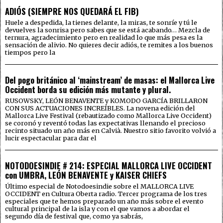
ADIÓS (SIEMPRE NOS QUEDARÁ EL FIB)
Huele a despedida, la tienes delante, la miras, te sonríe y tú le
devuelves la sonrisa pero sabes que se está acabando… Mezcla de
ternura, agradecimiento pero en realidad lo que más pesa es la
sensación de alivio. No quieres decir adiós, te remites a los buenos
tiempos pero la
Del pogo británico al ‘mainstream’ de masas: el Mallorca Live
Occident borda su edición más mutante y plural.
RUSOWSKY, LEÓN BENAVENTE y KOMODO GARCÍA BRILLARON
CON SUS ACTUACIONES INCREÍBLES. La novena edición del
Mallorca Live Festival (rebautizado como Mallorca Live Occident)
se coronó y reventó todas las expectativas llenando el precioso
recinto situado un año más en Calvià. Nuestro sitio favorito volvió a
lucir espectacular para dar el
NOTODOESINDIE # 214: ESPECIAL MALLORCA LIVE OCCIDENT
con UMBRA, LEÓN BENAVENTE y KAISER CHIEFS
Último especial de Notodoesindie sobre el MALLORCA LIVE
OCCIDENT en Cultura Oberta radio. Tercer programa de los tres
especiales que te hemos preparado un año más sobre el evento
cultural principal de la isla y con el que vamos a abordar el
segundo día de festival que, como ya sabrás,