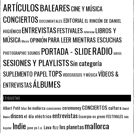
ARTÍCULOS
BALEARES
CINE Y MÚSICA
CONCIERTOS
EDITORIAL
EL RINCÓN DE DANIEL
DOCUMENTALES
ENTREVISTAS
FESTIVALES
LIBROS Y
HIGIÉNICO
Interview
PARA LEER MIENTRAS ESCUCHAS
MÚSICA
OPINIÓN
Music
RADIO
PORTADA - SLIDE
PHOTOGRAPHIC SOUNDS
SERIES
SESIONES Y PLAYLISTS
Sin categoría
TOPS
SUPLEMENTO PAPEL
VÍDEOS &
VIDEOJUEGOS Y MÚSICA
ÁLBUMES
ENTREVISTAS
ETIQUETAS
CONCIERTOS
ceremoney
cultura
Albert Petit
bn mallorca
blur
canciones
David
entrevistas
discos
el día eléctrico
Escorpio
FESTIVALES
es gremi
Bowie
folk
mallorca
Indie
los planetas
Lava fizz
jane yo
l.a.
hipster