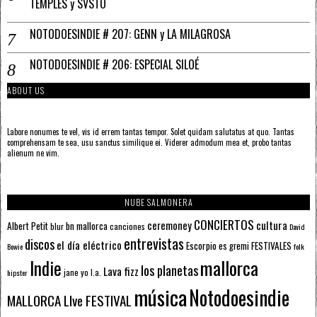
TEMPLES y SVSTO
NOTODOESINDIE # 207: GENN y LA MILAGROSA
NOTODOESINDIE # 206: ESPECIAL SILOÉ
ABOUT US
Labore nonumes te vel, vis id errem tantas tempor. Solet quidam salutatus at quo. Tantas
comprehensam te sea, usu sanctus similique ei. Viderer admodum mea et, probo tantas
alienum ne vim.
NUBE SALMONERA
CONCIERTOS
ceremoney
cultura
Albert Petit
bn mallorca
blur
canciones
David
entrevistas
discos
el día eléctrico
Escorpio
FESTIVALES
es gremi
Bowie
folk
mallorca
Indie
los planetas
Lava fizz
jane yo
l.a.
hipster
música
Notodoesindie
MALLORCA LIve FESTIVAL