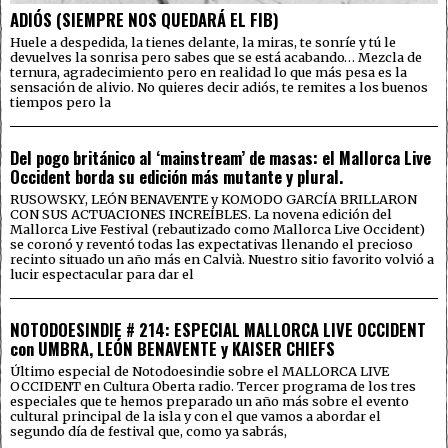
ADIÓS (SIEMPRE NOS QUEDARÁ EL FIB)
Huele a despedida, la tienes delante, la miras, te sonríe y tú le
devuelves la sonrisa pero sabes que se está acabando… Mezcla de
ternura, agradecimiento pero en realidad lo que más pesa es la
sensación de alivio. No quieres decir adiós, te remites a los buenos
tiempos pero la
Del pogo británico al ‘mainstream’ de masas: el Mallorca Live
Occident borda su edición más mutante y plural.
RUSOWSKY, LEÓN BENAVENTE y KOMODO GARCÍA BRILLARON
CON SUS ACTUACIONES INCREÍBLES. La novena edición del
Mallorca Live Festival (rebautizado como Mallorca Live Occident)
se coronó y reventó todas las expectativas llenando el precioso
recinto situado un año más en Calvià. Nuestro sitio favorito volvió a
lucir espectacular para dar el
NOTODOESINDIE # 214: ESPECIAL MALLORCA LIVE OCCIDENT
con UMBRA, LEÓN BENAVENTE y KAISER CHIEFS
Último especial de Notodoesindie sobre el MALLORCA LIVE
OCCIDENT en Cultura Oberta radio. Tercer programa de los tres
especiales que te hemos preparado un año más sobre el evento
cultural principal de la isla y con el que vamos a abordar el
segundo día de festival que, como ya sabrás,