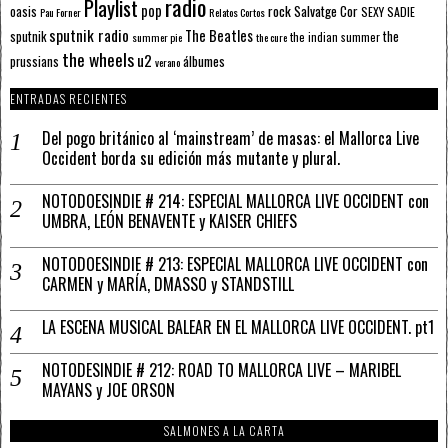
radio
Playlist
pop
rock
Salvatge Cor
oasis
SEXY SADIE
Pau Forner
Relatos Cortos
sputnik radio
The Beatles
sputnik
the
the indian summer
summer pie
the cure
the wheels
u2
álbumes
prussians
verano
ENTRADAS RECIENTES
Del pogo británico al ‘mainstream’ de masas: el Mallorca Live
Occident borda su edición más mutante y plural.
NOTODOESINDIE # 214: ESPECIAL MALLORCA LIVE OCCIDENT con
UMBRA, LEÓN BENAVENTE y KAISER CHIEFS
NOTODOESINDIE # 213: ESPECIAL MALLORCA LIVE OCCIDENT con
CARMEN y MARÍA, DMASSO y STANDSTILL
LA ESCENA MUSICAL BALEAR EN EL MALLORCA LIVE OCCIDENT. pt1
NOTODESINDIE # 212: ROAD TO MALLORCA LIVE – MARIBEL
MAYANS y JOE ORSON
SALMONES A LA CARTA