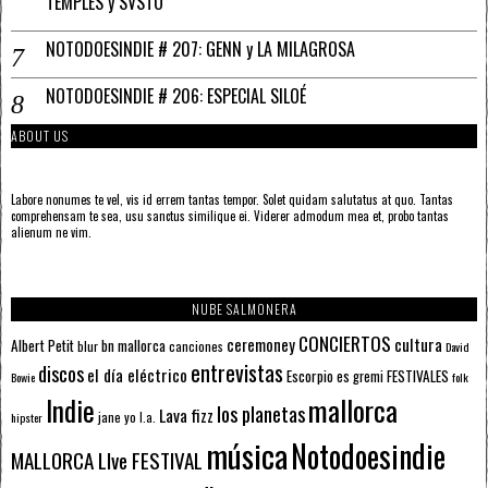
TEMPLES y SVSTO
NOTODOESINDIE # 207: GENN y LA MILAGROSA
NOTODOESINDIE # 206: ESPECIAL SILOÉ
ABOUT US
Labore nonumes te vel, vis id errem tantas tempor. Solet quidam salutatus at quo. Tantas
comprehensam te sea, usu sanctus similique ei. Viderer admodum mea et, probo tantas
alienum ne vim.
NUBE SALMONERA
CONCIERTOS
ceremoney
cultura
Albert Petit
bn mallorca
blur
canciones
David
entrevistas
discos
el día eléctrico
Escorpio
FESTIVALES
es gremi
Bowie
folk
mallorca
Indie
los planetas
Lava fizz
jane yo
l.a.
hipster
música
Notodoesindie
MALLORCA LIve FESTIVAL