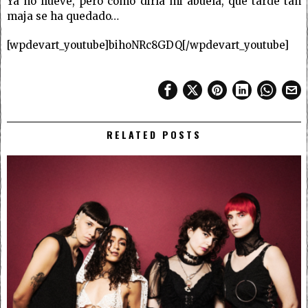
Ya no llueve, pero como diría mi abuela, qué tarde tan
maja se ha quedado…
[wpdevart_youtube]bihoNRc8GDQ[/wpdevart_youtube]
RELATED POSTS