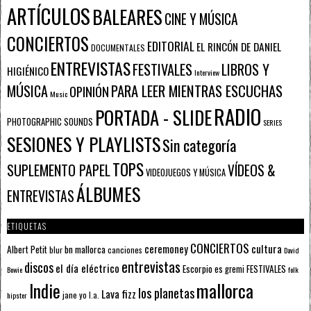
ARTÍCULOS
BALEARES
CINE Y MÚSICA
CONCIERTOS
EDITORIAL
EL RINCÓN DE DANIEL
DOCUMENTALES
ENTREVISTAS
FESTIVALES
LIBROS Y
HIGIÉNICO
Interview
PARA LEER MIENTRAS ESCUCHAS
MÚSICA
OPINIÓN
Music
RADIO
PORTADA - SLIDE
PHOTOGRAPHIC SOUNDS
SERIES
SESIONES Y PLAYLISTS
Sin categoría
TOPS
SUPLEMENTO PAPEL
VÍDEOS &
VIDEOJUEGOS Y MÚSICA
ÁLBUMES
ENTREVISTAS
ETIQUETAS
CONCIERTOS
ceremoney
cultura
Albert Petit
bn mallorca
blur
canciones
David
entrevistas
discos
el día eléctrico
Escorpio
FESTIVALES
es gremi
Bowie
folk
mallorca
Indie
los planetas
Lava fizz
jane yo
l.a.
hipster