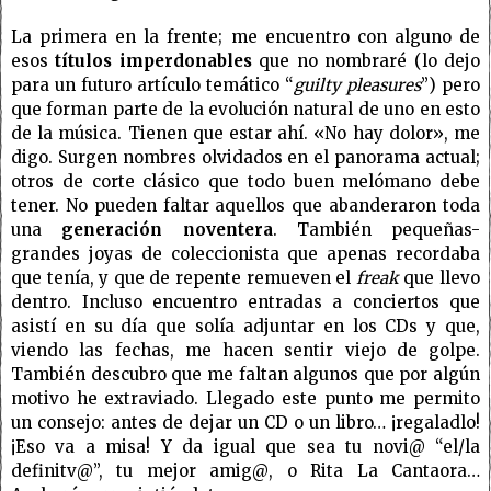
La primera en la frente; me encuentro con alguno de
esos
títulos imperdonables
que no nombraré (lo dejo
para un futuro artículo temático “
guilty pleasures
”) pero
que forman parte de la evolución natural de uno en esto
de la música. Tienen que estar ahí. «No hay dolor», me
digo. Surgen nombres olvidados en el panorama actual;
otros de corte clásico que todo buen melómano debe
tener. No pueden faltar aquellos que abanderaron toda
una
generación noventera
. También pequeñas-
grandes joyas de coleccionista que apenas recordaba
que tenía, y que de repente remueven el
freak
que llevo
dentro. Incluso encuentro entradas a conciertos que
asistí en su día que solía adjuntar en los CDs y que,
viendo las fechas, me hacen sentir viejo de golpe.
También descubro que me faltan algunos que por algún
motivo he extraviado. Llegado este punto me permito
un consejo: antes de dejar un CD o un libro… ¡regaladlo!
¡Eso va a misa! Y da igual que sea tu novi@ “el/la
definitv@”, tu mejor amig@, o Rita La Cantaora…