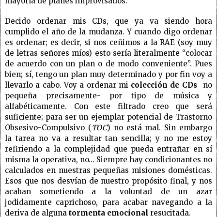
mayoría de planes improvisados.
Decido ordenar mis CDs, que ya va siendo hora
cumplido el año de la mudanza. Y cuando digo ordenar
es ordenar; es decir, si nos ceñimos a la RAE (soy muy
de letras señores míos) esto sería literalmente “colocar
de acuerdo con un plan o de modo conveniente”. Pues
bien; sí, tengo un plan muy determinado y por fin voy a
llevarlo a cabo. Voy a ordenar mi
colección de CDs
-no
pequeña precisamente- por tipo de música y
alfabéticamente. Con este filtrado creo que será
suficiente; para ser un ejemplar potencial de Trastorno
Obsesivo-Compulsivo (
TOC
) no está mal. Sin embargo
la tarea no va a resultar tan sencilla; y no me estoy
refiriendo a la complejidad que pueda entrañar en sí
misma la operativa, no… Siempre hay condicionantes no
calculados en nuestras pequeñas misiones domésticas.
Esos que nos desvían de nuestro propósito final, y nos
acaban sometiendo a la voluntad de un azar
jodidamente caprichoso, para acabar navegando a la
deriva de alguna
tormenta emocional
resucitada.