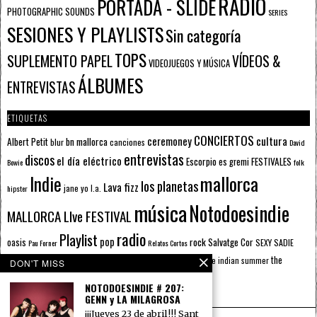
RADIO
PORTADA - SLIDE
PHOTOGRAPHIC SOUNDS
SERIES
SESIONES Y PLAYLISTS
Sin categoría
TOPS
SUPLEMENTO PAPEL
VÍDEOS &
VIDEOJUEGOS Y MÚSICA
ÁLBUMES
ENTREVISTAS
ETIQUETAS
CONCIERTOS
ceremoney
cultura
Albert Petit
bn mallorca
blur
canciones
David
entrevistas
discos
el día eléctrico
Escorpio
FESTIVALES
es gremi
Bowie
folk
mallorca
Indie
los planetas
Lava fizz
jane yo
l.a.
hipster
música
Notodoesindie
MALLORCA LIve FESTIVAL
radio
Playlist
pop
rock
Salvatge Cor
oasis
SEXY SADIE
Pau Forner
Relatos Cortos
sputnik radio
The Beatles
sputnik
the
the indian summer
summer pie
the cure
DON'T MISS
the wheels
u2
álbumes
prussians
verano
NOTODOESINDIE # 207:
GENN y LA MILAGROSA
¡¡¡Jueves 23 de abril!!! Sant