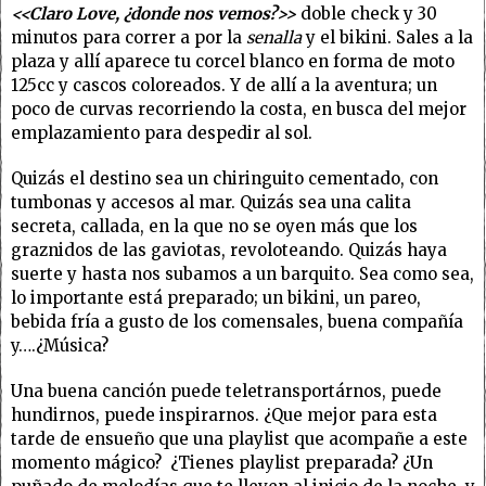
<<Claro Love, ¿donde nos vemos?>>
doble check y 30
minutos para correr a por la
senalla
y el bikini. Sales a la
plaza y allí aparece tu corcel blanco en forma de moto
125cc y cascos coloreados. Y de allí a la aventura; un
poco de curvas recorriendo la costa, en busca del mejor
emplazamiento para despedir al sol.
Quizás el destino sea un chiringuito cementado, con
tumbonas y accesos al mar. Quizás sea una calita
secreta, callada, en la que no se oyen más que los
graznidos de las gaviotas, revoloteando. Quizás haya
suerte y hasta nos subamos a un barquito. Sea como sea,
lo importante está preparado; un bikini, un pareo,
bebida fría a gusto de los comensales, buena compañía
y….¿Música?
Una buena canción puede teletransportárnos, puede
hundirnos, puede inspirarnos. ¿Que mejor para esta
tarde de ensueño que una playlist que acompañe a este
momento mágico? ¿Tienes playlist preparada? ¿Un