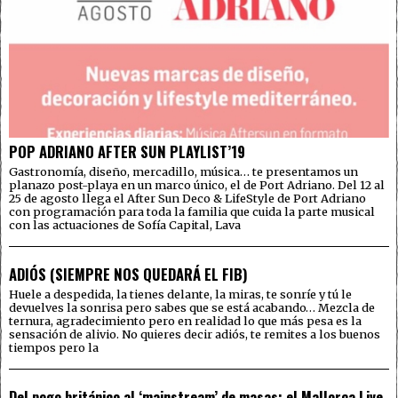
POP ADRIANO AFTER SUN PLAYLIST’19
Gastronomía, diseño, mercadillo, música… te presentamos un
planazo post-playa en un marco único, el de Port Adriano. Del 12 al
25 de agosto llega el After Sun Deco & LifeStyle de Port Adriano
con programación para toda la familia que cuida la parte musical
con las actuaciones de Sofía Capital, Lava
ADIÓS (SIEMPRE NOS QUEDARÁ EL FIB)
Huele a despedida, la tienes delante, la miras, te sonríe y tú le
devuelves la sonrisa pero sabes que se está acabando… Mezcla de
ternura, agradecimiento pero en realidad lo que más pesa es la
sensación de alivio. No quieres decir adiós, te remites a los buenos
tiempos pero la
Del pogo británico al ‘mainstream’ de masas: el Mallorca Live