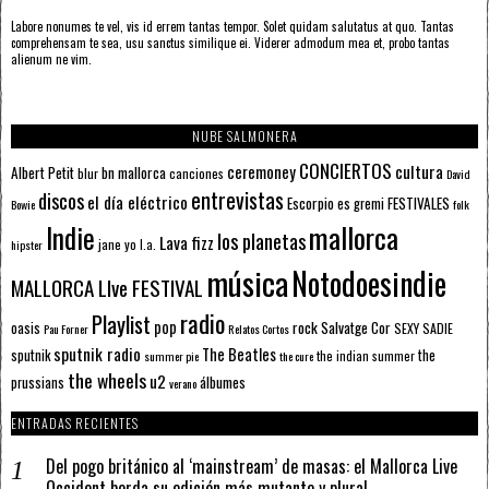
Labore nonumes te vel, vis id errem tantas tempor. Solet quidam salutatus at quo. Tantas
comprehensam te sea, usu sanctus similique ei. Viderer admodum mea et, probo tantas
alienum ne vim.
NUBE SALMONERA
CONCIERTOS
ceremoney
cultura
Albert Petit
bn mallorca
blur
canciones
David
entrevistas
discos
el día eléctrico
Escorpio
FESTIVALES
es gremi
Bowie
folk
mallorca
Indie
los planetas
Lava fizz
jane yo
l.a.
hipster
música
Notodoesindie
MALLORCA LIve FESTIVAL
radio
Playlist
pop
rock
Salvatge Cor
oasis
SEXY SADIE
Pau Forner
Relatos Cortos
sputnik radio
The Beatles
sputnik
the
the indian summer
summer pie
the cure
the wheels
u2
álbumes
prussians
verano
ENTRADAS RECIENTES
Del pogo británico al ‘mainstream’ de masas: el Mallorca Live
Occident borda su edición más mutante y plural.