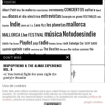
ETIQUETAS
CONCIERTOS
ceremoney
cultura
Albert Petit
bn mallorca
blur
canciones
David
entrevistas
discos
el día eléctrico
Escorpio
FESTIVALES
es gremi
Bowie
folk
mallorca
Indie
los planetas
Lava fizz
jane yo
l.a.
hipster
música
Notodoesindie
MALLORCA LIve FESTIVAL
radio
Playlist
pop
rock
Salvatge Cor
oasis
SEXY SADIE
Pau Forner
Relatos Cortos
sputnik radio
The Beatles
sputnik
the
the indian summer
summer pie
the cure
the wheels
u2
álbumes
prussians
verano
DON'T MISS
IBUPOPFRENO & THE ALMAX EXPERIENCE
VOL. 5
«( You Gotta) fight for your right (to
party)» Beastie
OSO LEONE
Uso de cookies
Conocí a Oso Leone de
Este sitio web utiliza cookies para que usted tenga la mejor experiencia de
© 2014 Todos los derechos reservados.
casualidad. Fue en Madrid,
usuario. Si continúa navegando está dando su consentimiento para la
en
aceptación de las mencionadas cookies y la aceptación de nuestra
política de
cookies
, pinche el enlace para mayor información.
POLÍTICA DE PRIVACIDAD
CONTACTO
plugin cookies
ACEPTAR