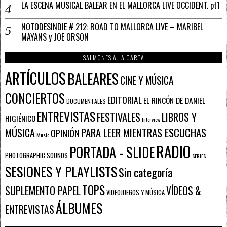
LA ESCENA MUSICAL BALEAR EN EL MALLORCA LIVE OCCIDENT. pt1
NOTODESINDIE # 212: ROAD TO MALLORCA LIVE – MARIBEL
MAYANS y JOE ORSON
SALMONES A LA CARTA
ARTÍCULOS
BALEARES
CINE Y MÚSICA
CONCIERTOS
EDITORIAL
EL RINCÓN DE DANIEL
DOCUMENTALES
ENTREVISTAS
FESTIVALES
LIBROS Y
HIGIÉNICO
Interview
PARA LEER MIENTRAS ESCUCHAS
MÚSICA
OPINIÓN
Music
RADIO
PORTADA - SLIDE
PHOTOGRAPHIC SOUNDS
SERIES
SESIONES Y PLAYLISTS
Sin categoría
TOPS
SUPLEMENTO PAPEL
VÍDEOS &
VIDEOJUEGOS Y MÚSICA
ÁLBUMES
ENTREVISTAS