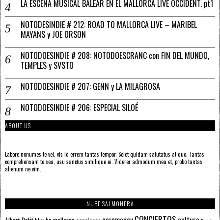
LA ESCENA MUSICAL BALEAR EN EL MALLORCA LIVE OCCIDENT. pt1
NOTODESINDIE # 212: ROAD TO MALLORCA LIVE – MARIBEL
MAYANS y JOE ORSON
NOTODOESINDIE # 208: NOTODOESCRANC con FIN DEL MUNDO,
TEMPLES y SVSTO
NOTODOESINDIE # 207: GENN y LA MILAGROSA
NOTODOESINDIE # 206: ESPECIAL SILOÉ
ABOUT US
Labore nonumes te vel, vis id errem tantas tempor. Solet quidam salutatus at quo. Tantas
comprehensam te sea, usu sanctus similique ei. Viderer admodum mea et, probo tantas
alienum ne vim.
NUBE SALMONERA
CONCIERTOS
ceremoney
cultura
Albert Petit
bn mallorca