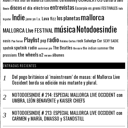
blur
canciones
David
entrevistas
discos
el día eléctrico
Escorpio
FESTIVALES
es gremi
Bowie
folk
mallorca
Indie
los planetas
Lava fizz
jane yo
l.a.
hipster
música
Notodoesindie
MALLORCA LIve FESTIVAL
radio
Playlist
pop
rock
Salvatge Cor
oasis
SEXY SADIE
Pau Forner
Relatos Cortos
sputnik radio
The Beatles
sputnik
the
the indian summer
summer pie
the cure
the wheels
u2
álbumes
prussians
verano
ENTRADAS RECIENTES
Del pogo británico al ‘mainstream’ de masas: el Mallorca Live
Occident borda su edición más mutante y plural.
NOTODOESINDIE # 214: ESPECIAL MALLORCA LIVE OCCIDENT con
UMBRA, LEÓN BENAVENTE y KAISER CHIEFS
NOTODOESINDIE # 213: ESPECIAL MALLORCA LIVE OCCIDENT con
CARMEN y MARÍA, DMASSO y STANDSTILL