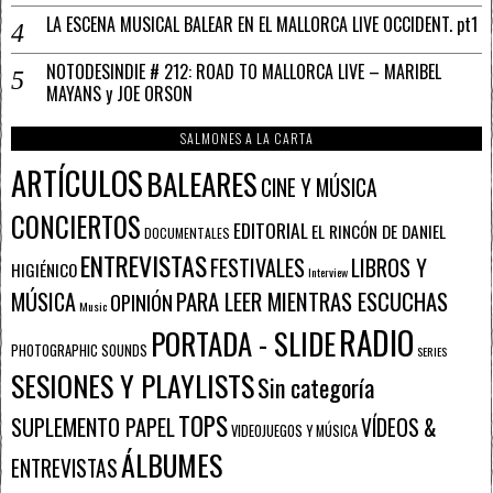
LA ESCENA MUSICAL BALEAR EN EL MALLORCA LIVE OCCIDENT. pt1
NOTODESINDIE # 212: ROAD TO MALLORCA LIVE – MARIBEL
MAYANS y JOE ORSON
SALMONES A LA CARTA
ARTÍCULOS
BALEARES
CINE Y MÚSICA
CONCIERTOS
EDITORIAL
EL RINCÓN DE DANIEL
DOCUMENTALES
ENTREVISTAS
FESTIVALES
LIBROS Y
HIGIÉNICO
Interview
PARA LEER MIENTRAS ESCUCHAS
MÚSICA
OPINIÓN
Music
RADIO
PORTADA - SLIDE
PHOTOGRAPHIC SOUNDS
SERIES
SESIONES Y PLAYLISTS
Sin categoría
TOPS
SUPLEMENTO PAPEL
VÍDEOS &
VIDEOJUEGOS Y MÚSICA
ÁLBUMES
ENTREVISTAS