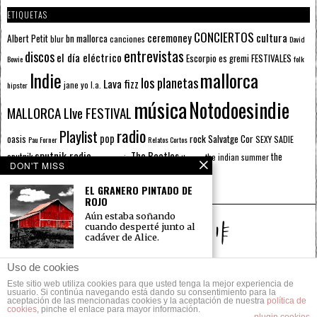
ETIQUETAS
CONCIERTOS
ceremoney
cultura
Albert Petit
bn mallorca
blur
canciones
David
entrevistas
discos
el día eléctrico
Escorpio
FESTIVALES
es gremi
Bowie
folk
mallorca
Indie
los planetas
Lava fizz
jane yo
l.a.
hipster
música
Notodoesindie
MALLORCA LIve FESTIVAL
radio
Playlist
pop
rock
Salvatge Cor
oasis
SEXY SADIE
Pau Forner
Relatos Cortos
sputnik radio
The Beatles
sputnik
the
the indian summer
summer pie
the cure
DON'T MISS
the wheels
u2
álbumes
prussians
verano
EL GRANERO PINTADO DE
ROJO
Aún estaba soñando
cuando desperté junto al
cadáver de Alice.
MATICES
Uso de cookies
Era aquel camino un
Este sitio web utiliza cookies para que usted tenga la mejor experiencia de
© 2014 Todos los derechos reservados.
paseo de olores y
usuario. Si continúa navegando está dando su consentimiento para la
sensaciones distintas
aceptación de las mencionadas cookies y la aceptación de nuestra
política de
cookies
, pinche el enlace para mayor información.
POLÍTICA DE PRIVACIDAD
CONTACTO