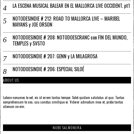
LA ESCENA MUSICAL BALEAR EN EL MALLORCA LIVE OCCIDENT. pt1
NOTODESINDIE # 212: ROAD TO MALLORCA LIVE – MARIBEL
MAYANS y JOE ORSON
NOTODOESINDIE # 208: NOTODOESCRANC con FIN DEL MUNDO,
TEMPLES y SVSTO
NOTODOESINDIE # 207: GENN y LA MILAGROSA
NOTODOESINDIE # 206: ESPECIAL SILOÉ
ABOUT US
Labore nonumes te vel, vis id errem tantas tempor. Solet quidam salutatus at quo. Tantas
comprehensam te sea, usu sanctus similique ei. Viderer admodum mea et, probo tantas
alienum ne vim.
NUBE SALMONERA