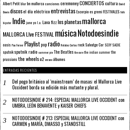
CONCIERTOS
ceremoney
cultura
Albert Petit
bn mallorca
blur
canciones
David
entrevistas
discos
el día eléctrico
Escorpio
FESTIVALES
es gremi
Bowie
folk
mallorca
Indie
los planetas
Lava fizz
jane yo
l.a.
hipster
música
Notodoesindie
MALLORCA LIve FESTIVAL
radio
Playlist
pop
rock
Salvatge Cor
oasis
SEXY SADIE
Pau Forner
Relatos Cortos
sputnik radio
The Beatles
sputnik
the
the indian summer
summer pie
the cure
the wheels
u2
álbumes
prussians
verano
ENTRADAS RECIENTES
Del pogo británico al ‘mainstream’ de masas: el Mallorca Live
Occident borda su edición más mutante y plural.
NOTODOESINDIE # 214: ESPECIAL MALLORCA LIVE OCCIDENT con
UMBRA, LEÓN BENAVENTE y KAISER CHIEFS
NOTODOESINDIE # 213: ESPECIAL MALLORCA LIVE OCCIDENT con
CARMEN y MARÍA, DMASSO y STANDSTILL