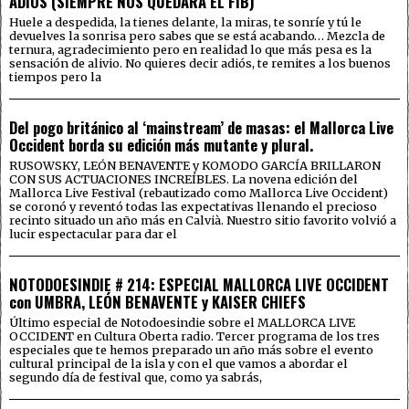
ADIÓS (SIEMPRE NOS QUEDARÁ EL FIB)
Huele a despedida, la tienes delante, la miras, te sonríe y tú le
devuelves la sonrisa pero sabes que se está acabando… Mezcla de
ternura, agradecimiento pero en realidad lo que más pesa es la
sensación de alivio. No quieres decir adiós, te remites a los buenos
tiempos pero la
Del pogo británico al ‘mainstream’ de masas: el Mallorca Live
Occident borda su edición más mutante y plural.
RUSOWSKY, LEÓN BENAVENTE y KOMODO GARCÍA BRILLARON
CON SUS ACTUACIONES INCREÍBLES. La novena edición del
Mallorca Live Festival (rebautizado como Mallorca Live Occident)
se coronó y reventó todas las expectativas llenando el precioso
recinto situado un año más en Calvià. Nuestro sitio favorito volvió a
lucir espectacular para dar el
NOTODOESINDIE # 214: ESPECIAL MALLORCA LIVE OCCIDENT
con UMBRA, LEÓN BENAVENTE y KAISER CHIEFS
Último especial de Notodoesindie sobre el MALLORCA LIVE
OCCIDENT en Cultura Oberta radio. Tercer programa de los tres
especiales que te hemos preparado un año más sobre el evento
cultural principal de la isla y con el que vamos a abordar el
segundo día de festival que, como ya sabrás,