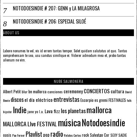
NOTODOESINDIE # 207: GENN y LA MILAGROSA
NOTODOESINDIE # 206: ESPECIAL SILOÉ
ABOUT US
Labore nonumes te vel, vis id errem tantas tempor. Solet quidam salutatus at quo. Tantas
comprehensam te sea, usu sanctus similique ei. Viderer admodum mea et, probo tantas
alienum ne vim.
NUBE SALMONERA
CONCIERTOS
ceremoney
cultura
Albert Petit
bn mallorca
blur
canciones
David
entrevistas
discos
el día eléctrico
Escorpio
FESTIVALES
es gremi
Bowie
folk
mallorca
Indie
los planetas
Lava fizz
jane yo
l.a.
hipster
música
Notodoesindie
MALLORCA LIve FESTIVAL
radio
Playlist
pop
rock
Salvatge Cor
oasis
SEXY SADIE
Pau Forner
Relatos Cortos