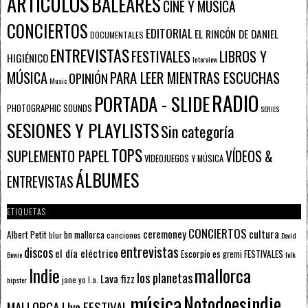
ARTÍCULOS
BALEARES
CINE Y MÚSICA
CONCIERTOS
EDITORIAL
EL RINCÓN DE DANIEL
DOCUMENTALES
ENTREVISTAS
FESTIVALES
LIBROS Y
HIGIÉNICO
Interview
PARA LEER MIENTRAS ESCUCHAS
MÚSICA
OPINIÓN
Music
RADIO
PORTADA - SLIDE
PHOTOGRAPHIC SOUNDS
SERIES
SESIONES Y PLAYLISTS
Sin categoría
TOPS
SUPLEMENTO PAPEL
VÍDEOS &
VIDEOJUEGOS Y MÚSICA
ÁLBUMES
ENTREVISTAS
ETIQUETAS
CONCIERTOS
ceremoney
cultura
Albert Petit
bn mallorca
blur
canciones
David
entrevistas
discos
el día eléctrico
Escorpio
FESTIVALES
es gremi
Bowie
folk
mallorca
Indie
los planetas
Lava fizz
jane yo
l.a.
hipster
música
Notodoesindie
MALLORCA LIve FESTIVAL