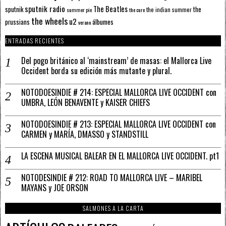
sputnik radio
The Beatles
sputnik
the
the indian summer
summer pie
the cure
the wheels
u2
álbumes
prussians
verano
ENTRADAS RECIENTES
Del pogo británico al ‘mainstream’ de masas: el Mallorca Live
Occident borda su edición más mutante y plural.
NOTODOESINDIE # 214: ESPECIAL MALLORCA LIVE OCCIDENT con
UMBRA, LEÓN BENAVENTE y KAISER CHIEFS
NOTODOESINDIE # 213: ESPECIAL MALLORCA LIVE OCCIDENT con
CARMEN y MARÍA, DMASSO y STANDSTILL
LA ESCENA MUSICAL BALEAR EN EL MALLORCA LIVE OCCIDENT. pt1
NOTODESINDIE # 212: ROAD TO MALLORCA LIVE – MARIBEL
MAYANS y JOE ORSON
SALMONES A LA CARTA