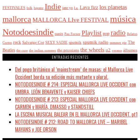
Indie
los planetas
Lava fizz
FESTIVALES
jane yo
l.a.
folk
hipster
música
mallorca
MALLORCA LIve FESTIVAL
Notodoesindie
radio
Playlist
pop
oasis
Pau Forner
Relatos
sputnik radio
The
rock
Salvatge Cor
SEXY SADIE
sputnik
Cortos
summer pie
the wheels
u2
Beatles
álbumes
the prussians
the indian summer
the cure
verano
ENTRADAS RECIENTES
Del pogo británico al ‘mainstream’ de masas: el Mallorca Live
Occident borda su edición más mutante y plural.
NOTODOESINDIE # 214: ESPECIAL MALLORCA LIVE OCCIDENT con
UMBRA, LEÓN BENAVENTE y KAISER CHIEFS
NOTODOESINDIE # 213: ESPECIAL MALLORCA LIVE OCCIDENT con
CARMEN y MARÍA, DMASSO y STANDSTILL
LA ESCENA MUSICAL BALEAR EN EL MALLORCA LIVE OCCIDENT. pt1
NOTODESINDIE # 212: ROAD TO MALLORCA LIVE – MARIBEL
MAYANS y JOE ORSON