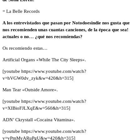
= La Belle Records
A los entrevistados que pasan por Notodoesindie nos gusta que
nos recomienden unas cuantas canciones, de la época que sea!
actuales o no… ¿qué nos recomiendas?
Os recomiendo estas…
Artificial Organs «While The City Sleeps».
[youtube https://www.youtube.com/watch?
v=hVGW0dv_zyk&w=420&h=315]
Man Tear «Outside Amore».
[youtube https://www.youtube.com/watch?
v=XIBioFJLXqE&w=560&h=315]
ADN’ Ckrystall «Cocaina Vitamina».
[youtube https://www.youtube.com/watch?
v=vPmMyARuPgU&w=420&h=315]