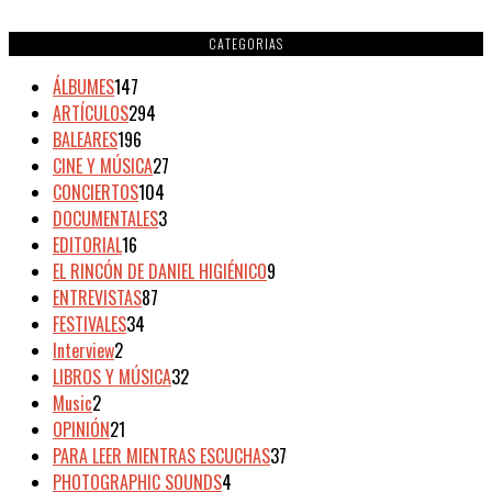
CATEGORIAS
ÁLBUMES
147
ARTÍCULOS
294
BALEARES
196
CINE Y MÚSICA
27
CONCIERTOS
104
DOCUMENTALES
3
EDITORIAL
16
EL RINCÓN DE DANIEL HIGIÉNICO
9
ENTREVISTAS
87
FESTIVALES
34
Interview
2
LIBROS Y MÚSICA
32
Music
2
OPINIÓN
21
PARA LEER MIENTRAS ESCUCHAS
37
PHOTOGRAPHIC SOUNDS
4