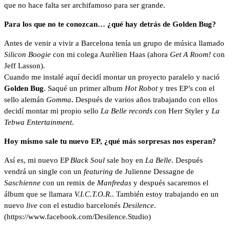
que no hace falta ser archifamoso para ser grande.
Para los que no te conozcan… ¿qué hay detrás de Golden Bug?
Antes de venir a vivir a Barcelona tenía un grupo de música llamado
Silicon Boogie
con mi colega Aurèlien Haas (ahora
Get A Room!
con
Jeff Lasson).
Cuando me instalé aquí decidí montar un proyecto paralelo y nació
Golden Bug
. Saqué un primer album
Hot Robot
y tres EP’s con el
sello alemán
Gomma
.
Después de varios años trabajando con ellos
decidí montar mi propio sello
La Belle records
con Herr Styler y
La
Tebwa Entertainment
.
Hoy mismo sale tu nuevo EP, ¿qué más sorpresas nos esperan?
Así es, mi nuevo EP
Black Soul
sale hoy en
La Belle
. Después
vendrá un single con un
featuring
de Julienne Dessagne de
Saschienne
con un remix de
Manfredas
y después sacaremos el
álbum que se llamara
V.I.C.T.O.R
.. También estoy trabajando en un
nuevo
live
con el estudio barcelonés
Desilence
.
(https://www.facebook.com/Desilence.Studio)