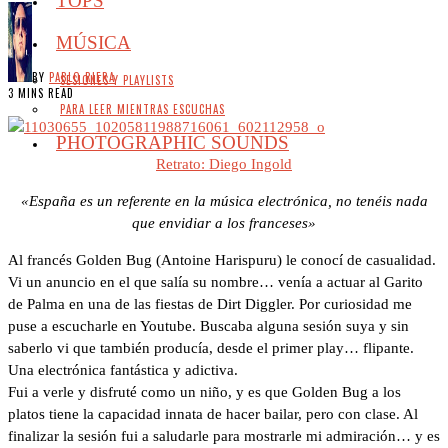
TOPS
MÚSICA
BY
PABLO RIERA
SESIONES Y PLAYLISTS
3 MINS READ
PARA LEER MIENTRAS ESCUCHAS
PHOTOGRAPHIC SOUNDS
Retrato: Diego Ingold
«España es un referente en la música electrónica, no tenéis nada
que envidiar a los franceses»
Al francés Golden Bug (Antoine Harispuru) le conocí de casualidad.
Vi un anuncio en el que salía su nombre… venía a actuar al Garito
de Palma en una de las fiestas de Dirt Diggler. Por curiosidad me
puse a escucharle en Youtube. Buscaba alguna sesión suya y sin
saberlo vi que también producía, desde el primer play… flipante.
Una electrónica fantástica y adictiva.
Fui a verle y disfruté como un niño, y es que Golden Bug a los
platos tiene la capacidad innata de hacer bailar, pero con clase. Al
finalizar la sesión fui a saludarle para mostrarle mi admiración… y es