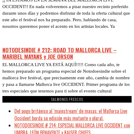
¡¡YA ESTAMOS EN LA SEMANA DEL MALLORCA LIVE
OCCIDENT!! En nada volveremos a pisar nuestro recinto preferido
durante unos días y podremos disfrutar de toda la oferta cultural que
este año el festival nos ha preparado. Pero, hablando de casa,
nosotros queremos poner el acento en los artistas locales. Ya
NOTODESINDIE # 212: ROAD TO MALLORCA LIVE –
MARIBEL MAYANS y JOE ORSON
EL MALLORCA LIVE YA ESTÁ AQUÍ!!!!! Como cada año, te
hemos preparado un programa especial de Notodoesindie sobre el
mallorca live festival, que precisamente este año, cambia de nombre
y pasa a llamarse Mallorca live OCCIDENT. Primer programa de los
tres especiales que tenemos para ti sobre el evento cultural
SALMONES FRESCOS
Del pogo británico al ‘mainstream’ de masas: el Mallorca Live
Occident borda su edición más mutante y plural.
NOTODOESINDIE # 214: ESPECIAL MALLORCA LIVE OCCIDENT con
UMBRA, LEÓN BENAVENTE y KAISER CHIEFS