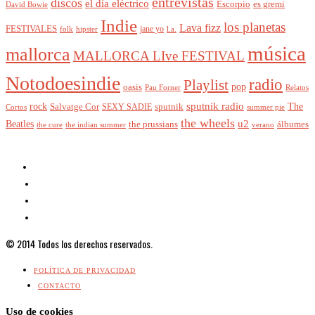
entrevistas
discos
el día eléctrico
Escorpio
es gremi
David Bowie
Indie
los planetas
Lava fizz
FESTIVALES
jane yo
l.a.
folk
hipster
música
mallorca
MALLORCA LIve FESTIVAL
Notodoesindie
radio
Playlist
pop
oasis
Pau Forner
Relatos
sputnik radio
The
rock
Salvatge Cor
SEXY SADIE
sputnik
Cortos
summer pie
the wheels
u2
Beatles
álbumes
the prussians
the indian summer
the cure
verano
© 2014 Todos los derechos reservados.
POLÍTICA DE PRIVACIDAD
CONTACTO
Uso de cookies