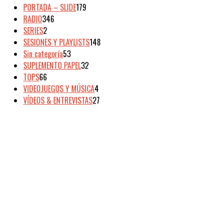
PORTADA – SLIDE
179
RADIO
346
SERIES
2
SESIONES Y PLAYLISTS
148
Sin categoría
53
SUPLEMENTO PAPEL
32
TOPS
66
VIDEOJUEGOS Y MÚSICA
4
VÍDEOS & ENTREVISTAS
27