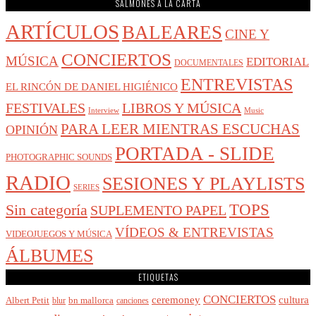
SALMONES A LA CARTA
ARTÍCULOS
BALEARES
CINE Y
CONCIERTOS
MÚSICA
EDITORIAL
DOCUMENTALES
ENTREVISTAS
EL RINCÓN DE DANIEL HIGIÉNICO
FESTIVALES
LIBROS Y MÚSICA
Interview
Music
PARA LEER MIENTRAS ESCUCHAS
OPINIÓN
PORTADA - SLIDE
PHOTOGRAPHIC SOUNDS
RADIO
SESIONES Y PLAYLISTS
SERIES
Sin categoría
TOPS
SUPLEMENTO PAPEL
VÍDEOS & ENTREVISTAS
VIDEOJUEGOS Y MÚSICA
ÁLBUMES
ETIQUETAS
CONCIERTOS
cultura
ceremoney
Albert Petit
bn mallorca
blur
canciones