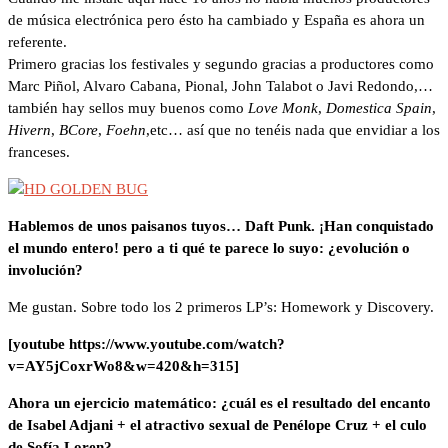
de música electrónica pero ésto ha cambiado y España es ahora un
referente.
Primero gracias los festivales y segundo gracias a productores como
Marc Piñol, Alvaro Cabana, Pional, John Talabot o Javi Redondo,…
también hay sellos muy buenos como
Love Monk
,
Domestica Spain
,
Hivern
,
BCore
,
Foehn
,etc… así que no tenéis nada que envidiar a los
franceses.
Hablemos de unos paisanos tuyos… Daft Punk. ¡Han conquistado
el mundo entero! pero a ti qué te parece lo suyo: ¿evolución o
involución?
Me gustan. Sobre todo los 2 primeros LP’s: Homework y Discovery.
[youtube https://www.youtube.com/watch?
v=AY5jCoxrWo8&w=420&h=315]
Ahora un ejercicio matemático: ¿cuál es el resultado del encanto
de Isabel Adjani + el atractivo sexual de Penélope Cruz + el culo
de Sofía Loren?