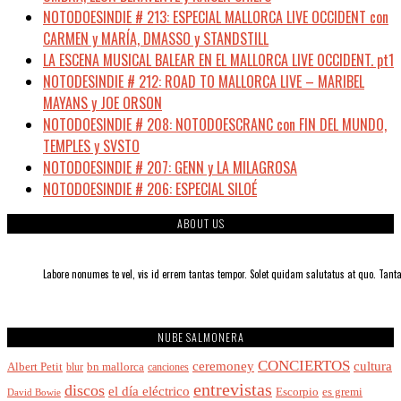
NOTODOESINDIE # 213: ESPECIAL MALLORCA LIVE OCCIDENT con
CARMEN y MARÍA, DMASSO y STANDSTILL
LA ESCENA MUSICAL BALEAR EN EL MALLORCA LIVE OCCIDENT. pt1
NOTODESINDIE # 212: ROAD TO MALLORCA LIVE – MARIBEL
MAYANS y JOE ORSON
NOTODOESINDIE # 208: NOTODOESCRANC con FIN DEL MUNDO,
TEMPLES y SVSTO
NOTODOESINDIE # 207: GENN y LA MILAGROSA
NOTODOESINDIE # 206: ESPECIAL SILOÉ
ABOUT US
Labore nonumes te vel, vis id errem tantas tempor. Solet quidam salutatus at quo. Ta
NUBE SALMONERA
CONCIERTOS
cultura
ceremoney
Albert Petit
bn mallorca
blur
canciones
entrevistas
discos
el día eléctrico
Escorpio
es gremi
David Bowie