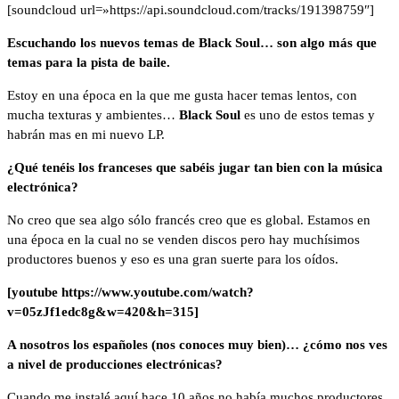
[soundcloud url=»https://api.soundcloud.com/tracks/191398759″]
Escuchando los nuevos temas de Black Soul… son algo más que
temas para la pista de baile.
Estoy en una época en la que me gusta hacer temas lentos, con
mucha texturas y ambientes…
Black Soul
es uno de estos temas y
habrán mas en mi nuevo LP.
¿Qué tenéis los franceses que sabéis jugar tan bien con la música
electrónica?
No creo que sea algo sólo francés creo que es global. Estamos en
una época en la cual no se venden discos pero hay muchísimos
productores buenos y eso es una gran suerte para los oídos.
[youtube https://www.youtube.com/watch?
v=05zJf1edc8g&w=420&h=315]
A nosotros los españoles (nos conoces muy bien)… ¿cómo nos ves
a nivel de producciones electrónicas?
Cuando me instalé aquí hace 10 años no había muchos productores