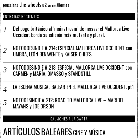
the wheels
u2
álbumes
prussians
verano
ENTRADAS RECIENTES
Del pogo británico al ‘mainstream’ de masas: el Mallorca Live
Occident borda su edición más mutante y plural.
NOTODOESINDIE # 214: ESPECIAL MALLORCA LIVE OCCIDENT con
UMBRA, LEÓN BENAVENTE y KAISER CHIEFS
NOTODOESINDIE # 213: ESPECIAL MALLORCA LIVE OCCIDENT con
CARMEN y MARÍA, DMASSO y STANDSTILL
LA ESCENA MUSICAL BALEAR EN EL MALLORCA LIVE OCCIDENT. pt1
NOTODESINDIE # 212: ROAD TO MALLORCA LIVE – MARIBEL
MAYANS y JOE ORSON
SALMONES A LA CARTA
ARTÍCULOS
BALEARES
CINE Y MÚSICA