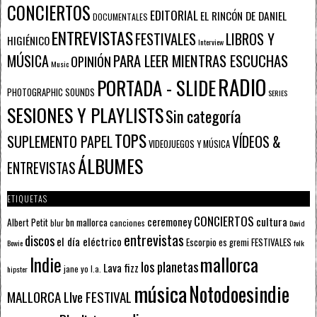
CONCIERTOS
EDITORIAL
EL RINCÓN DE DANIEL
DOCUMENTALES
ENTREVISTAS
FESTIVALES
LIBROS Y
HIGIÉNICO
Interview
PARA LEER MIENTRAS ESCUCHAS
MÚSICA
OPINIÓN
Music
RADIO
PORTADA - SLIDE
PHOTOGRAPHIC SOUNDS
SERIES
SESIONES Y PLAYLISTS
Sin categoría
TOPS
SUPLEMENTO PAPEL
VÍDEOS &
VIDEOJUEGOS Y MÚSICA
ÁLBUMES
ENTREVISTAS
ETIQUETAS
CONCIERTOS
ceremoney
cultura
Albert Petit
bn mallorca
blur
canciones
David
entrevistas
discos
el día eléctrico
Escorpio
FESTIVALES
es gremi
Bowie
folk
mallorca
Indie
los planetas
Lava fizz
jane yo
l.a.
hipster
música
Notodoesindie
MALLORCA LIve FESTIVAL