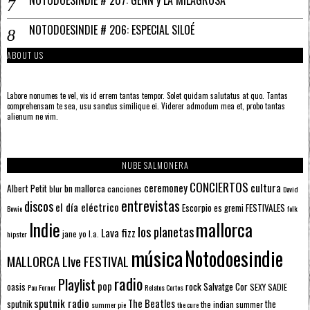
NOTODOESINDIE # 207: GENN y LA MILAGROSA
NOTODOESINDIE # 206: ESPECIAL SILOÉ
ABOUT US
Labore nonumes te vel, vis id errem tantas tempor. Solet quidam salutatus at quo. Tantas
comprehensam te sea, usu sanctus similique ei. Viderer admodum mea et, probo tantas
alienum ne vim.
NUBE SALMONERA
CONCIERTOS
ceremoney
cultura
Albert Petit
bn mallorca
blur
canciones
David
entrevistas
discos
el día eléctrico
Escorpio
FESTIVALES
es gremi
Bowie
folk
mallorca
Indie
los planetas
Lava fizz
jane yo
l.a.
hipster
música
Notodoesindie
MALLORCA LIve FESTIVAL
radio
Playlist
pop
rock
Salvatge Cor
oasis
SEXY SADIE
Pau Forner
Relatos Cortos
sputnik radio
The Beatles
sputnik
the
the indian summer
summer pie
the cure